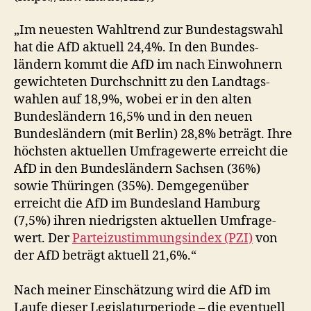
„Im neuesten Wahltrend zur Bundestagswahl
hat die AfD aktuell 24,4%. In den Bundes­
ländern kommt die AfD im nach Ein­wohnern
gewichteten Durch­schnitt zu den Landtags­
wahlen auf 18,9%, wobei er in den alten
Bundes­ländern 16,5% und in den neuen
Bundes­ländern (mit Berlin) 28,8% beträgt. Ihre
höchsten aktuellen Umfrage­werte erreicht die
AfD in den Bundes­ländern Sachsen (36%)
sowie Thüringen (35%). Dem­gegenüber
erreicht die AfD im Bundes­land Hamburg
(7,5%) ihren niedrigsten aktuellen Umfrage­
wert. Der
Partei­zustimmungs­index (PZI)
von
der AfD beträgt aktuell 21,6%.“
Nach meiner Einschätzung wird die AfD im
Laufe dieser Legislaturperiode – die eventuell