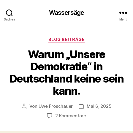
Wassersäge
Suchen
Menü
Kategorien
BLOG BEITRÄGE
Warum „Unsere
Demokratie“ in
Deutschland keine sein
kann.
Von
Uwe Froschauer
Mai 6, 2025
Beitragsautor
Beitragsdatum
zu
2 Kommentare
Warum
„Unsere