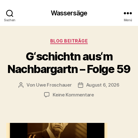
Wassersäge
Suchen
Menü
Kategorien
BLOG BEITRÄGE
G‘schichtn aus‘m
Nachbargartn – Folge 59
Von
Uwe Froschauer
August 6, 2026
Beitragsautor
Beitragsdatum
zu
Keine Kommentare
G‘schichtn
aus‘m
Nachbargartn
–
Folge
59