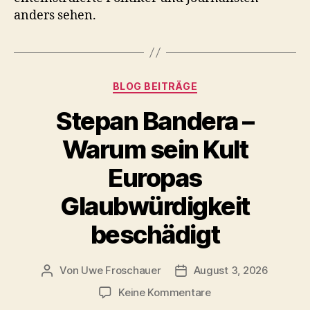
anders sehen.
Kategorien
BLOG BEITRÄGE
Stepan Bandera –
Warum sein Kult
Europas
Glaubwürdigkeit
beschädigt
Von
Uwe Froschauer
August 3, 2026
Beitragsautor
Beitragsdatum
zu
Keine Kommentare
Stepan