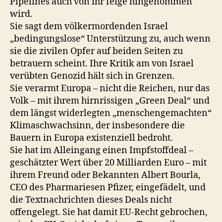
Pipelines auch von ihr feige hingenommen
wird.
Sie sagt dem völkermordenden Israel
„bedingungslose“ Unterstützung zu, auch wenn
sie die zivilen Opfer auf beiden Seiten zu
betrauern scheint. Ihre Kritik am von Israel
verübten Genozid hält sich in Grenzen.
Sie verarmt Europa – nicht die Reichen, nur das
Volk – mit ihrem hirnrissigen „Green Deal“ und
dem längst widerlegten „menschengemachten“
Klimaschwachsinn, der insbesondere die
Bauern in Europa existenziell bedroht.
Sie hat im Alleingang einen Impfstoffdeal –
geschätzter Wert über 20 Milliarden Euro – mit
ihrem Freund oder Bekannten Albert Bourla,
CEO des Pharmariesen Pfizer, eingefädelt, und
die Textnachrichten dieses Deals nicht
offengelegt. Sie hat damit EU-Recht gebrochen,