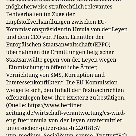
möglicherweise strafrechtlich relevantes
Fehlverhalten im Zuge der
Impfstoffverhandlungen zwischen EU-
Kommissionspräsidentin Ursula von der Leyen
und dem CEO von Pfizer. Ermittler der
Europäischen Staatsanwaltschaft (EPPO)
übernahmen die Ermittlungen belgischer
Staatsanwälte gegen von der Leyen wegen
„Einmischung in öffentliche Ämter,
Vernichtung von SMS, Korruption und
Interessenkonflikten“. Die EU-Kommission
weigerte sich, den Inhalt der Textnachrichten
offenzulegen bzw. ihre Existenz zu bestätigen.
(Quelle: https://www.berliner-
zeitung.de/wirtschaft-verantwortung/es-wird-
eng-fuer-ursula-von-der-leyen-strafermittler-
untersuchen-pfizer-deal-li.2201815?
utm_medium=Social&utm_source=Twitter#Ech