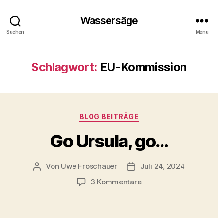
Wassersäge
Suchen
Menü
Schlagwort:
EU-Kommission
Kategorien
BLOG BEITRÄGE
Go Ursula, go…
Von
Uwe Froschauer
Juli 24, 2024
Beitragsautor
Beitragsdatum
zu
3 Kommentare
Go
Ursula,
go…