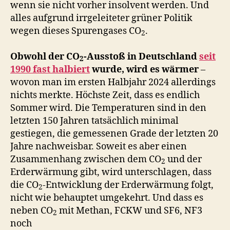
wenn sie nicht vorher insolvent werden. Und
alles aufgrund irrgeleiteter grüner Politik
wegen dieses Spurengases CO
.
2
Obwohl der CO
-Ausstoß in Deutschland
seit
2
1990 fast halbiert
wurde, wird es wärmer
–
wovon man im ersten Halbjahr 2024 allerdings
nichts merkte. Höchste Zeit, dass es endlich
Sommer wird. Die Temperaturen sind in den
letzten 150 Jahren tatsächlich minimal
gestiegen, die gemessenen Grade der letzten 20
Jahre nachweisbar. Soweit es aber einen
Zusammenhang zwischen dem CO
und der
2
Erderwärmung gibt, wird unterschlagen, dass
die CO
-Entwicklung der Erderwärmung folgt,
2
nicht wie behauptet umgekehrt. Und dass es
neben CO
mit Methan, FCKW und SF6, NF3
2
noch