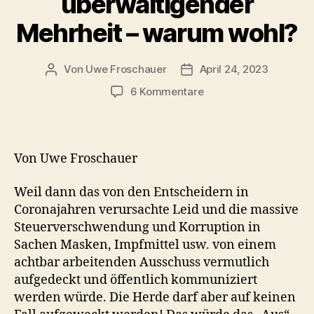
überwältigender
Mehrheit – warum wohl?
Von
Uwe Froschauer
April 24, 2023
Beitragsautor
Beitragsdatum
zu
6 Kommentare
Ablehnung
eines
Corona-
Untersuchungsaussch
Von Uwe Froschauer
im
Bundestag
Weil dann das von den Entscheidern in
mit
Coronajahren verursachte Leid und die massive
überwältigender
Steuerverschwendung und Korruption in
Mehrheit
Sachen Masken, Impfmittel usw. von einem
–
warum
achtbar arbeitenden Ausschuss vermutlich
wohl?
aufgedeckt und öffentlich kommuniziert
werden würde. Die Herde darf aber auf keinen