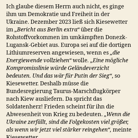
Ich glaube diesem Herrn auch nicht, es ginge
ihm um Demokratie und Freiheit in der
Ukraine. Dezember 2023 ließ sich Kiesewetter
im
„Bericht aus Berlin extra“
über die
Rohstoffvorkommen im umkämpften Donezk-
Lugansk-Gebiet aus. Europa sei auf die dortigen
Lithiumreserven angewiesen, wenn es
„die
Energiewende vollziehen“
wolle
. „Eine mögliche
Kompromisslinie würde Geländeverzicht
bedeuten. Und das wär für Putin der Sieg“
, so
Kiesewetter. Deshalb müsse die
Bundesregierung Taurus-Marschflugkörper
nach Kiew ausliefern. Da spricht das
Soldatenherz! Frieden scheint für ihn die
Abwesenheit von Krieg zu bedeuten.
„Wenn die
Ukraine zerfällt, sind die Folgekosten viel größer,
als wenn wir jetzt viel stärker reingehen“,
meinte
Kiesewetter.