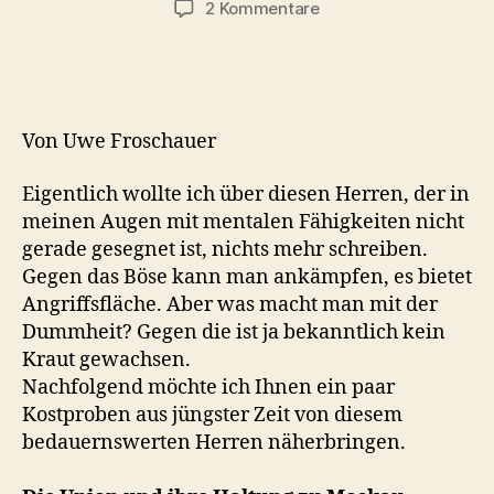
zu
2 Kommentare
Kiesewetter
macht
wie
immer
schlechtes
Von Uwe Froschauer
Wetter
Eigentlich wollte ich über diesen Herren, der in
meinen Augen mit mentalen Fähigkeiten nicht
gerade gesegnet ist, nichts mehr schreiben.
Gegen das Böse kann man ankämpfen, es bietet
Angriffsfläche. Aber was macht man mit der
Dummheit? Gegen die ist ja bekanntlich kein
Kraut gewachsen.
Nachfolgend möchte ich Ihnen ein paar
Kostproben aus jüngster Zeit von diesem
bedauernswerten Herren näherbringen.