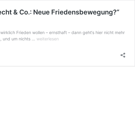
necht & Co.: Neue Friedensbewegung?“
klich Frieden wollen – ernsthaft – dann geht‘s hier nicht mehr
Unseriöse
n, und um nichts …
weiterlesen
Berichterstattung
des
Politmagazins
Monitor
in
der
Sendung
„Wagenknecht
&
Co.:
Neue
Friedensbewegung?“
vom
2.
März