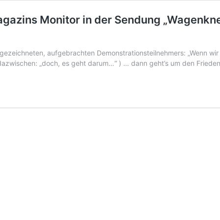
magazins Monitor in der Sendung „Wagenk
zeichneten, aufgebrachten Demonstrationsteilnehmers: „Wenn wir wir
r dazwischen: „doch, es geht darum…“ ) … dann geht’s um den Friede