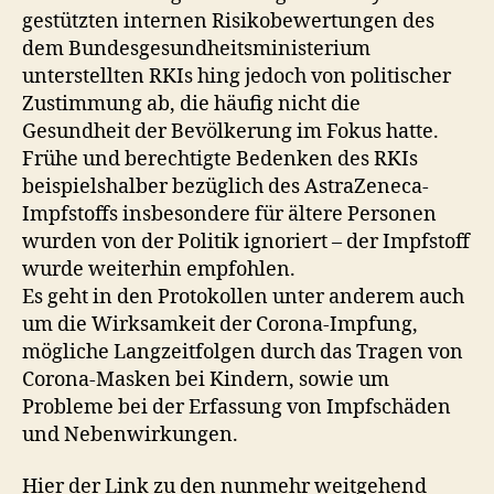
gestützten internen Risikobewertungen des
-
dem Bundesgesundheitsministerium
F
i
unterstellten RKIs hing jedoch von politischer
l
Zustimmung ab, die häufig nicht die
e
Gesundheit der Bevölkerung im Fokus hatte.
s
Frühe und berechtigte Bedenken des RKIs
beispielshalber bezüglich des AstraZeneca-
Impfstoffs insbesondere für ältere Personen
wurden von der Politik ignoriert – der Impfstoff
wurde weiterhin empfohlen.
Es geht in den Protokollen unter anderem auch
um die Wirksamkeit der Corona-Impfung,
mögliche Langzeitfolgen durch das Tragen von
Corona-Masken bei Kindern, sowie um
Probleme bei der Erfassung von Impfschäden
und Nebenwirkungen.
Hier der Link zu den nunmehr weitgehend