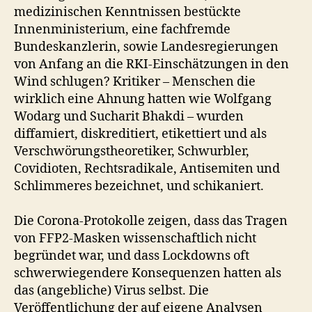
e
medizinischen Kenntnissen bestückte
r
Innenministerium, eine fachfremde
E
Bundeskanzlerin, sowie Landesregierungen
n
von Anfang an die RKI-Einschätzungen in den
t
Wind schlugen? Kritiker – Menschen die
s
c
wirklich eine Ahnung hatten wie Wolfgang
h
Wodarg und Sucharit Bhakdi – wurden
w
diffamiert, diskreditiert, etikettiert und als
ä
Verschwörungstheoretiker, Schwurbler,
r
Covidioten, Rechtsradikale, Antisemiten und
z
Schlimmeres bezeichnet, und schikaniert.
u
n
g
Die Corona-Protokolle zeigen, dass das Tragen
d
von FFP2-Masken wissenschaftlich nicht
e
begründet war, und dass Lockdowns oft
r
schwerwiegendere Konsequenzen hatten als
R
das (angebliche) Virus selbst. Die
K
Veröffentlichung der auf eigene Analysen
I