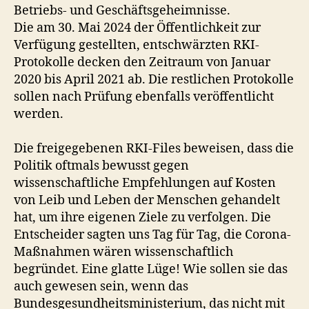
Betriebs- und Geschäftsgeheimnisse.
t
r
Die am 30. Mai 2024 der Öffentlichkeit zur
e
Verfügung gestellten, entschwärzten RKI-
a
Protokolle decken den Zeitraum von Januar
m
2020 bis April 2021 ab. Die restlichen Protokolle
m
sollen nach Prüfung ebenfalls veröffentlicht
e
werden.
d
i
e
Die freigegebenen RKI-Files beweisen, dass die
n
Politik oftmals bewusst gegen
–
wissenschaftliche Empfehlungen auf Kosten
N
von Leib und Leben der Menschen gehandelt
e
hat, um ihre eigenen Ziele zu verfolgen. Die
w
Entscheider sagten uns Tag für Tag, die Corona-
s
Maßnahmen wären wissenschaftlich
t
begründet. Eine glatte Lüge! Wie sollen sie das
i
c
auch gewesen sein, wenn das
k
Bundesgesundheitsministerium, das nicht mit