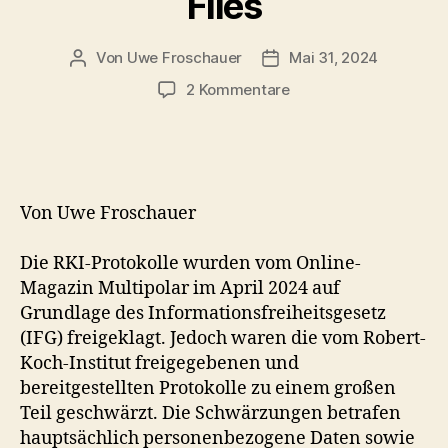
Files
Von
Uwe Froschauer
Mai 31, 2024
Beitragsautor
Beitragsdatum
zu
2 Kommentare
J
e
n
s
e
Von Uwe Froschauer
i
t
Die RKI-Protokolle wurden vom Online-
s
Magazin Multipolar im April 2024 auf
d
e
Grundlage des Informationsfreiheitsgesetz
r
(IFG) freigeklagt. Jedoch waren die vom Robert-
M
Koch-Institut freigegebenen und
a
bereitgestellten Protokolle zu einem großen
i
Teil geschwärzt. Die Schwärzungen betrafen
n
hauptsächlich personenbezogene Daten sowie
s