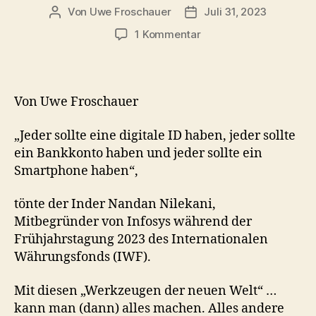
Von
Uwe Froschauer
Juli 31, 2023
Beitragsautor
Beitragsdatum
zu
1 Kommentar
Behauptungen
oder
Wahrheit?
Entscheidet
Von Uwe Froschauer
selbst!
Teil
„Jeder sollte eine digitale ID haben, jeder sollte
5:
ein Bankkonto haben und jeder sollte ein
Kommt
Smartphone haben“,
das
„digitale
tönte der Inder Nandan Nilekani,
Gefängnis“?
Mitbegründer von Infosys während der
Frühjahrstagung 2023 des Internationalen
Währungsfonds (IWF).
Mit diesen „Werkzeugen der neuen Welt“ …
kann man (dann) alles machen. Alles andere