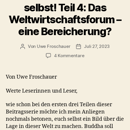
selbst! Teil 4: Das
Weltwirtschaftsforum –
eine Bereicherung?
Von
Uwe Froschauer
Juli 27, 2023
Beitragsautor
Beitragsdatum
zu
4 Kommentare
Behauptungen
oder
Wahrheit?
Von Uwe Froschauer
Entscheidet
selbst!
Werte Leserinnen und Leser,
Teil
4:
wie schon bei den ersten drei Teilen dieser
Das
Beitragsserie möchte ich mein Anliegen
Weltwirtschaftsforum
nochmals betonen, euch selbst ein Bild über die
–
eine
Lage in dieser Welt zu machen. Buddha soll