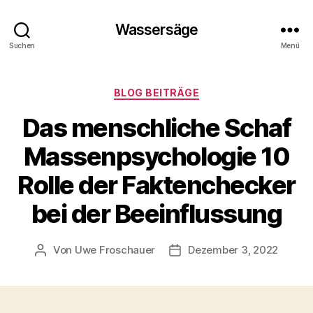
Wassersäge
Suchen
Menü
Kategorien
BLOG BEITRÄGE
Das menschliche Schaf
Massenpsychologie 10
Rolle der Faktenchecker
bei der Beeinflussung
Von
Uwe Froschauer
Dezember 3, 2022
Beitragsautor
Beitragsdatum