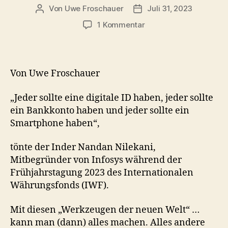
Von
Uwe Froschauer
Juli 31, 2023
Beitragsautor
Beitragsdatum
zu
1 Kommentar
Behauptungen
oder
Wahrheit?
Entscheidet
Von Uwe Froschauer
selbst!
Teil
„Jeder sollte eine digitale ID haben, jeder sollte
5:
ein Bankkonto haben und jeder sollte ein
Kommt
Smartphone haben“,
das
„digitale
tönte der Inder Nandan Nilekani,
Gefängnis“?
Mitbegründer von Infosys während der
Frühjahrstagung 2023 des Internationalen
Währungsfonds (IWF).
Mit diesen „Werkzeugen der neuen Welt“ …
kann man (dann) alles machen. Alles andere