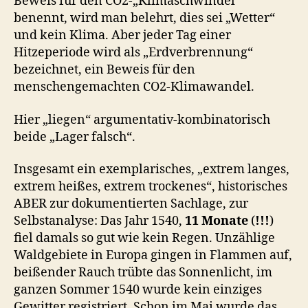
Beweis für den CO2-„Klimaschwindel“
benennt, wird man belehrt, dies sei „Wetter“
und kein Klima. Aber jeder Tag einer
Hitzeperiode wird als „Erdverbrennung“
bezeichnet, ein Beweis für den
menschengemachten CO2-Klimawandel.
Hier „liegen“ argumentativ-kombinatorisch
beide „Lager falsch“.
Insgesamt ein exemplarisches, „extrem langes,
extrem heißes, extrem trockenes“, historisches
ABER zur dokumentierten Sachlage, zur
Selbstanalyse: Das Jahr 1540,
11 Monate
(
!!!
)
fiel damals so gut wie kein Regen. Unzählige
Waldgebiete in Europa gingen in Flammen auf,
beißender Rauch trübte das Sonnenlicht, im
ganzen Sommer 1540 wurde kein einziges
Gewitter registriert. Schon im Mai wurde das