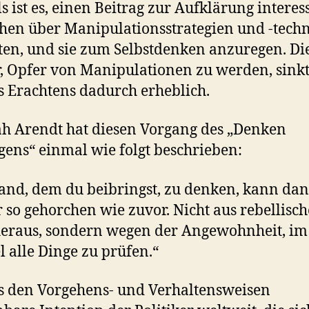
ls ist es, einen Beitrag zur Aufklärung interes
en über Manipulationsstrategien und -tech
sten, und sie zum Selbstdenken anzuregen. Di
, Opfer von Manipulationen zu werden, sink
 Erachtens dadurch erheblich.
 Arendt hat diesen Vorgang des „Denken
ens“ einmal wie folgt beschrieben:
nd, dem du beibringst, zu denken, kann da
 so gehorchen wie zuvor. Nicht aus rebellisc
heraus, sondern wegen der Angewohnheit, im
l alle Dinge zu prüfen.“
s den Vorgehens- und Verhaltensweisen