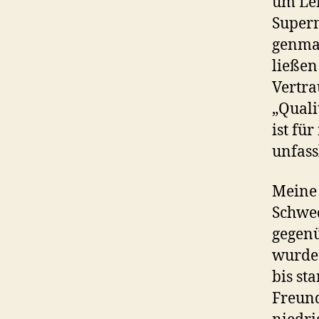
um Lei
Super
genman
ließen
Vertra
„Quali
ist fü
unfass
Meine 
Schwed
gegenü
wurde 
bis st
Freund