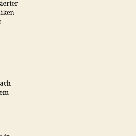
sierter
niken
e
t
nach
hem