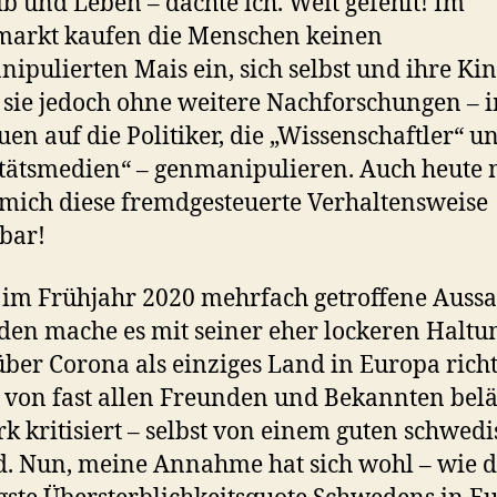
b und Leben – dachte ich. Weit gefehlt! Im
markt kaufen die Menschen keinen
ipulierten Mais ein, sich selbst und ihre Ki
 sie jedoch ohne weitere Nachforschungen – 
uen auf die Politiker, die „Wissenschaftler“ u
tätsmedien“ – genmanipulieren. Auch heute 
r mich diese fremdgesteuerte Verhaltensweise
bar!
im Frühjahr 2020 mehrfach getroffene Aussa
en mache es mit seiner eher lockeren Haltu
ber Corona als einziges Land in Europa richt
von fast allen Freunden und Bekannten belä
ark kritisiert – selbst von einem guten schwed
. Nun, meine Annahme hat sich wohl – wie d