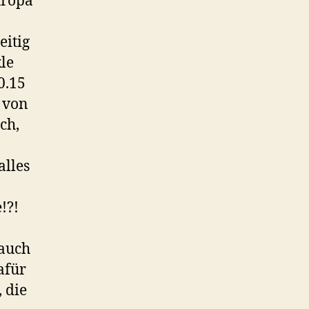
uropa
eitig
le
0.15
 von
ch,
alles
!?!
 auch
afür
 die