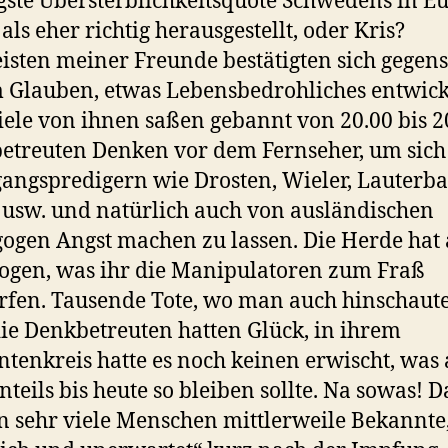
gste Übersterblichkeitsquote Schwedens in E
 als eher richtig herausgestellt, oder Kris?
isten meiner Freunde bestätigten sich gegens
 Glauben, etwas Lebensbedrohliches entwick
Viele von ihnen saßen gebannt von 20.00 bis 2
etreuten Denken vor dem Fernseher, um sich
angspredigern wie Drosten, Wieler, Lauterba
usw. und natürlich auch von ausländischen
gen Angst machen zu lassen. Die Herde hat 
ogen, was ihr die Manipulatoren zum Fraß
fen. Tausende Tote, wo man auch hinschaute
ie Denkbetreuten hatten Glück, in ihrem
tenkreis hatte es noch keinen erwischt, was
nteils bis heute so bleiben sollte. Na sowas! D
 sehr viele Menschen mittlerweile Bekannte,