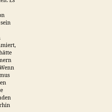
en. Es
on
 sein
n
amiert,
hätte
mmern
! Wenn
smus
ken
te
enden
rhin