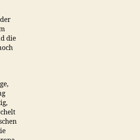
nder
im
nd die
noch
ge,
ng
ig,
chelt
ischen
ie