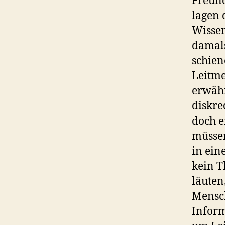
Freund
lagen 
Wissen
damals
schien
Leitme
erwähn
diskre
doch 
müssen
in ein
kein T
läuten
Mensch
Inform