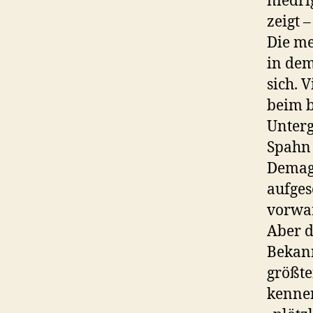
niedri
zeigt –
Die me
in dem
sich. 
beim b
Unterg
Spahn 
Demago
aufges
vorwar
Aber d
Bekann
größte
kennen