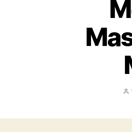
M
Mas
Be