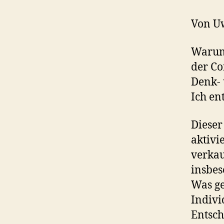
Von U
Warum 
der Co
Denk- 
Ich en
Dieser
aktivi
verkau
insbes
Was ge
Indivi
Entsch