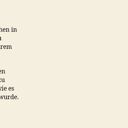
Mechanismen
–
Massenbildung
und
Manipulation
hen in
u
ihrem
en
zu
ie es
 wurde.