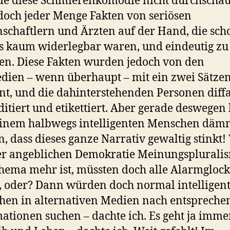
e diese Schmierenkomödie nicht durchschau
doch jeder Menge Fakten von seriösen
schaftlern und Ärzten auf der Hand, die sch
 kaum widerlegbar waren, und eindeutig zu
en. Diese Fakten wurden jedoch von den
dien – wenn überhaupt – mit ein zwei Sätze
t, und die dahinterstehenden Personen diff
ditiert und etikettiert. Aber gerade deswegen 
einem halbwegs intelligenten Menschen dä
, dass dieses ganze Narrativ gewaltig stinkt
er angeblichen Demokratie Meinungsplurali
hema mehr ist, müssten doch alle Alarmgloc
, oder? Dann würden doch normal intelligen
en in alternativen Medien nach entsprech
ationen suchen – dachte ich. Es geht ja imme