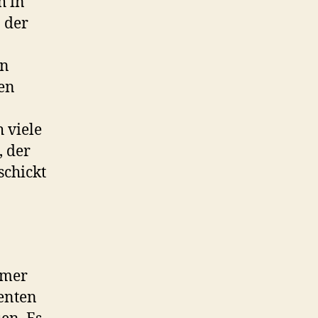
h in
 der
en
en
 viele
, der
schickt
mmer
genten