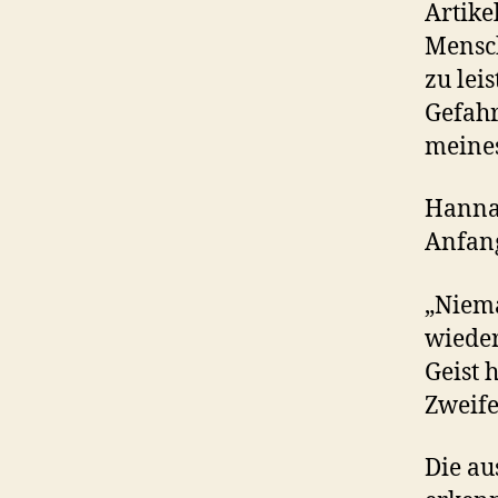
Artike
Mensch
zu lei
Gefahr
meines
Hannah
Anfang
„Niema
wieder
Geist 
Zweife
Die au