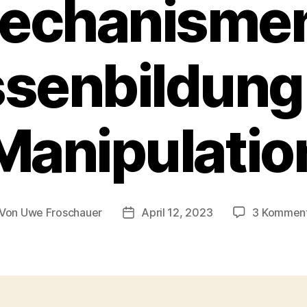
echanismen
senbildung
Manipulatio
Von
Uwe Froschauer
April 12, 2023
3 Kommen
itragsautor
Beitragsdatum