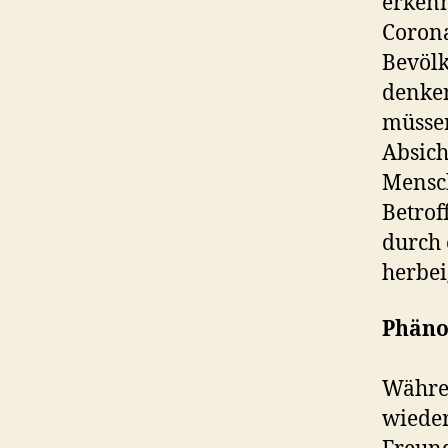
erkenn
Corona
Bevölk
denken
müssen
Absich
Mensch
Betrof
durch 
herbei
Phäno
Währe
wieder