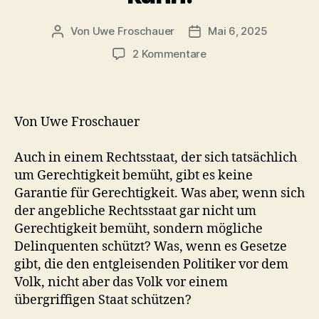
Von
Uwe Froschauer
Mai 6, 2025
Beitragsautor
Beitragsdatum
zu
2 Kommentare
Warum
„Unsere
Demokratie“
in
Von Uwe Froschauer
Deutschland
keine
Auch in einem Rechtsstaat, der sich tatsächlich
sein
um Gerechtigkeit bemüht, gibt es keine
kann.
Garantie für Gerechtigkeit. Was aber, wenn sich
der angebliche Rechtsstaat gar nicht um
Gerechtigkeit bemüht, sondern mögliche
Delinquenten schützt? Was, wenn es Gesetze
gibt, die den entgleisenden Politiker vor dem
Volk, nicht aber das Volk vor einem
übergriffigen Staat schützen?