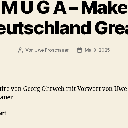
M U G A – Make
utschland Gre
Von
Uwe Froschauer
Mai 9, 2025
Beitragsautor
Beitragsdatum
tire von Georg Ohrweh mit Vorwort von Uwe
hauer
rt