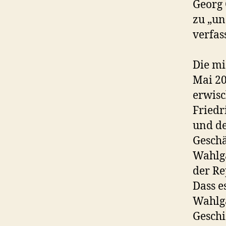
Georg 
zu „u
verfass
Die mi
Mai 20
erwisc
Friedr
und de
Geschä
Wahlg
der Re
Dass e
Wahlga
Geschi