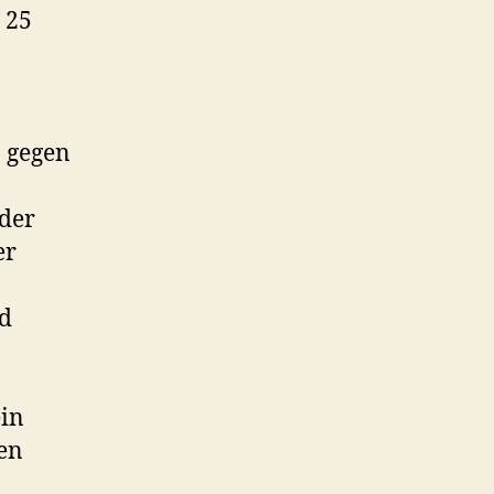
 25
 gegen
der
er
nd
ein
en