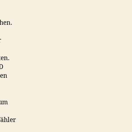
hen.
r
ten.
PD
hen
 um
ähler