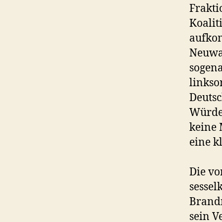
Frakti
Koalit
aufkom
Neuwa
sogena
linkso
Deutsc
Würde 
keine 
eine k
Die vo
sessel
Brandm
sein V