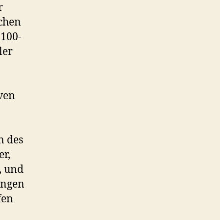
r
chen
 100-
ler
iven
n des
er,
, und
ungen
fen