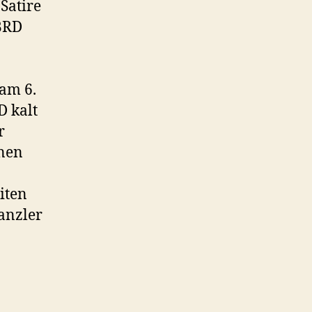
Satire
BRD
am 6.
D kalt
r
ünen
iten
anzler