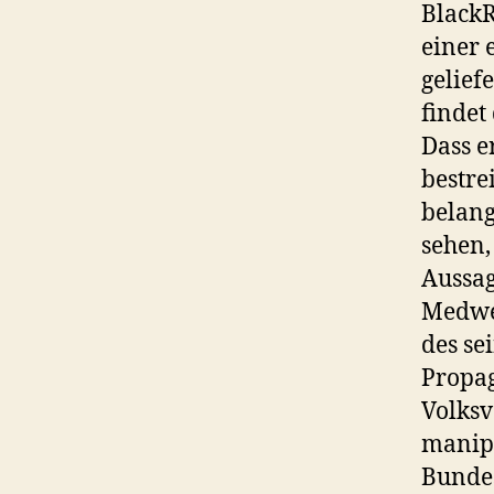
BlackR
einer 
gelief
findet
Dass e
bestre
belang
sehen,
Aussag
Medwed
des se
Propag
Volksv
manipu
Bundes