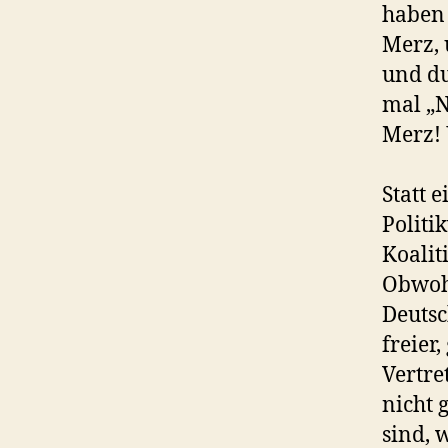
haben 
Merz, 
und du
mal „N
Merz! 
Statt 
Politi
Koalit
Obwohl
Deutsc
freier
Vertre
nicht
sind, 