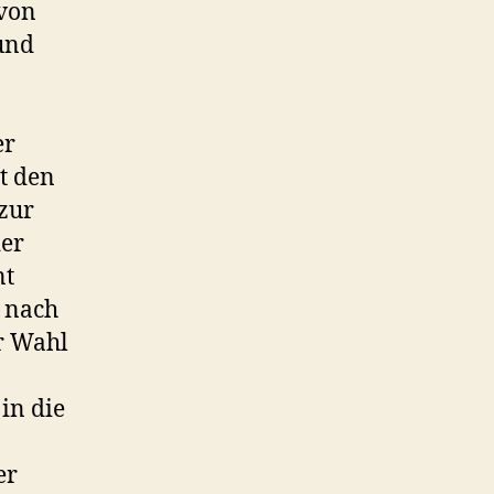
 von
und
er
t den
zur
der
nt
 nach
r Wahl
in die
er