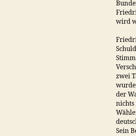
Bundes
Friedr
wird w
Friedr
Schuld
Stimme
Versch
zwei T
wurde,
der Wa
nichts
Wähler
deutsc
Sein B