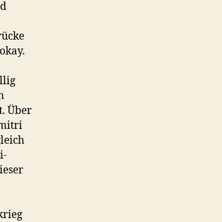
nd
rücke
okay.
llig
n
t. Über
mitri
leich
i-
ieser
krieg