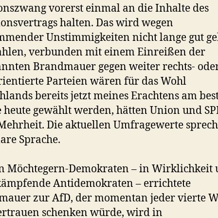
onszwang vorerst einmal an die Inhalte des
ionsvertrags halten. Das wird wegen
mender Unstimmigkeiten nicht lange gut ge
hlen, verbunden mit einem Einreißen der
nnten Brandmauer gegen weiter rechts- ode
rientierte Parteien wären für das Wohl
hlands bereits jetzt meines Erachtens am bes
heute gewählt werden, hätten Union und S
Mehrheit. Die aktuellen Umfragewerte sprec
lare Sprache.
n Möchtegern-Demokraten – in Wirklichkeit
kämpfende Antidemokraten – errichtete
auer zur AfD, der momentan jeder vierte W
ertrauen schenken würde, wird in