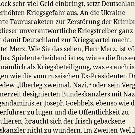
ock sehr viel Geld einbringt, setzt Deutschla
erhöhten Kriegsgefahr aus. An die Ukraine
erte Taurusraketen zur Zerstörung der Krimb
 dieser unverantwortliche Kriegstreiber ganz 
r damit Deutschland zur Kriegspartei macht,
itet Merz. Wie Sie das sehen, Herr Merz, ist vö
los. Spielentscheidend ist es, wie es die Russe
 nämlich als Kriegsbeteiligung, was es auch is
en wie die vom russischen Ex-Präsidenten D
ew „Überleg zweimal, Nazi,“ oder sein Verg
inerzeit designierten Bundeskanzlers mit Naz
andaminister Joseph Goebbels, ebenso wie d
erführer zu lügen und die Öffentlichkeit zu
lieren, braucht sich der frisch gebackene
kanzler nicht zu wundern. Im Zweiten Welt