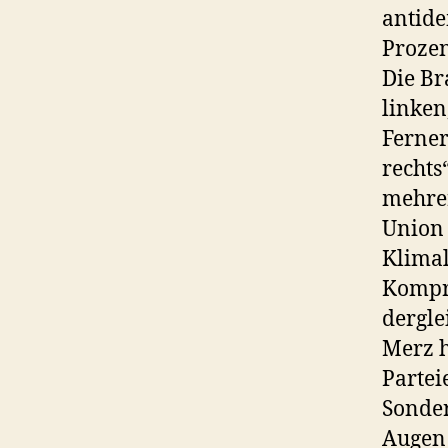
antide
Prozen
Die Br
linken
Ferner
rechts
mehrer
Union 
Klimal
Kompro
dergle
Merz h
Partei
Sonder
Augen 