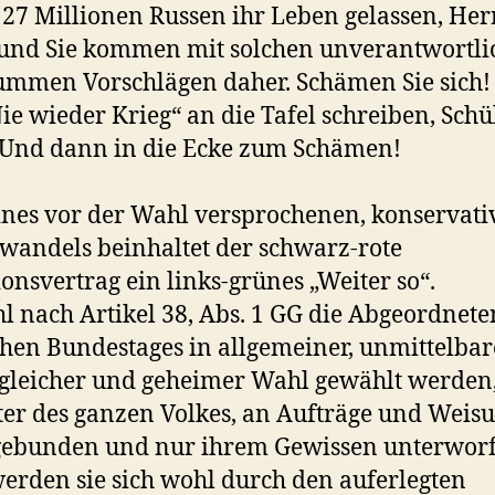
27 Millionen Russen ihr Leben gelassen, Her
und Sie kommen mit solchen unverantwortli
mmen Vorschlägen daher. Schämen Sie sich!
ie wieder Krieg“ an die Tafel schreiben, Schü
Und dann in die Ecke zum Schämen!
eines vor der Wahl versprochenen, konservat
kwandels beinhaltet der schwarz-rote
ionsvertrag ein links-grünes „Weiter so“.
 nach Artikel 38, Abs. 1 GG die Abgeordnete
hen Bundestages in allgemeiner, unmittelbar
, gleicher und geheimer Wahl gewählt werden
ter des ganzen Volkes, an Aufträge und Weis
 gebunden und nur ihrem Gewissen unterwor
werden sie sich wohl durch den auferlegten