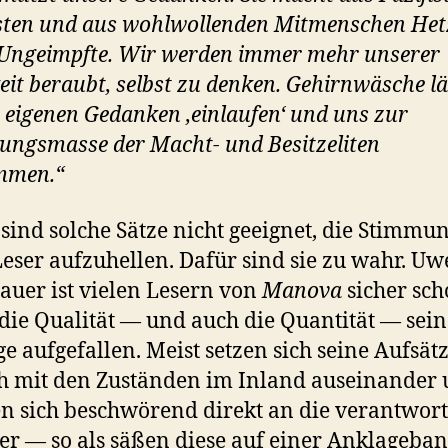
isten und aus wohlwollenden Mitmenschen Het
Ungeimpfte. Wir werden immer mehr unserer
eit beraubt, selbst zu denken. Gehirnwäsche lä
 eigenen Gedanken ‚einlaufen‘ und uns zur
ungsmasse der Macht- und Besitzeliten
mmen.“
 sind solche Sätze nicht geeignet, die Stimmu
Leser aufzuhellen. Dafür sind sie zu wahr. Uw
auer ist vielen Lesern von
Manova
sicher sc
die Qualität — und auch die Quantität — sein
ge aufgefallen. Meist setzen sich seine Aufsät
ch mit den Zuständen im Inland auseinander
 sich beschwörend direkt an die verantwort
ker — so als säßen diese auf einer Anklageba