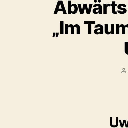
Abwärts 
„Im Taum
Be
Uw