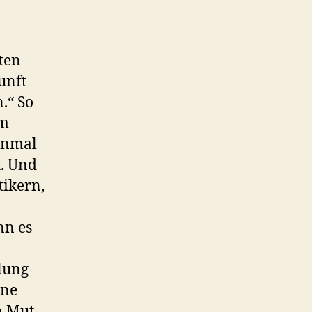
ten
unft
.“ So
Im
einmal
t. Und
tikern,
nn es
lung
ine
n Mut,