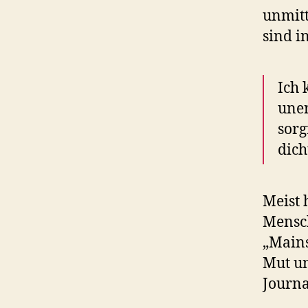
unmitt
sind i
Ich 
uner
sorg
dich
Meist 
Mensch
„Mains
Mut un
Journa