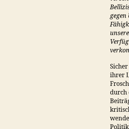
Belliz
gegen 
Fähigk
unsere
Verfüg
verko
Sicher
ihrer 
Frosch
durch 
Beiträ
kritis
wenden
Politi