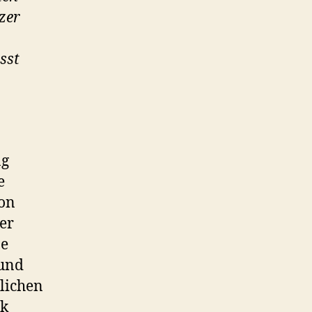
zer
sst
ng
e
hon
er
ze
 und
lichen
nk