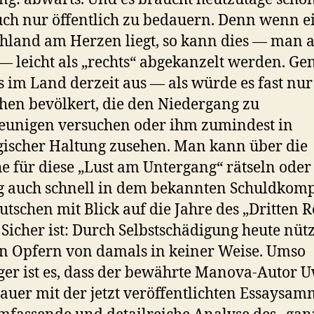
uch nur öffentlich zu bedauern. Denn wenn 
hland am Herzen liegt, so kann dies — man a
— leicht als „rechts“ abgekanzelt werden. Ge
es im Land derzeit aus — als würde es fast nu
en bevölkert, die den Niedergang zu
eunigen versuchen oder ihm zumindest in
gischer Haltung zusehen. Man kann über die
e für diese „Lust am Untergang“ rätseln oder
 auch schnell in dem bekannten Schuldkom
utschen mit Blick auf die Jahre des „Dritten R
 Sicher ist: Durch Selbstschädigung heute nüt
n Opfern von damals in keiner Weise. Umso
ger ist es, dass der bewährte Manova-Autor 
auer mit der jetzt veröffentlichten Essaysa