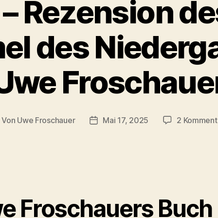
– Rezension d
el des Niederg
Uwe Froschaue
Von
Uwe Froschauer
Mai 17, 2025
2 Komment
itragsautor
Beitragsdatum
e Froschauers Buch