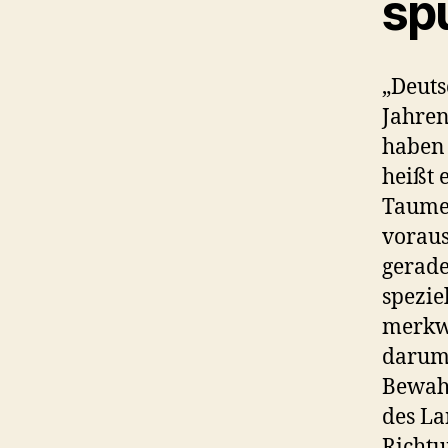
sp
„Deuts
Jahren
haben 
heißt 
Taumel
voraus
gerade
spezie
merkwü
darum 
Bewah
des La
Richtu