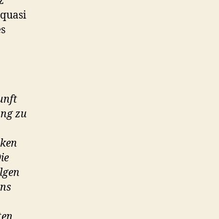
z
 quasi
es
unft
ung zu
rken
ie
lgen
uns
ten