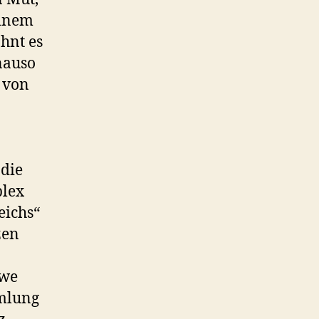
einem
hnt es
nauso
r von
 die
plex
eichs“
zen
Uwe
mmlung