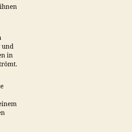
 ihnen
h
r und
en in
trömt.
le
 einem
en