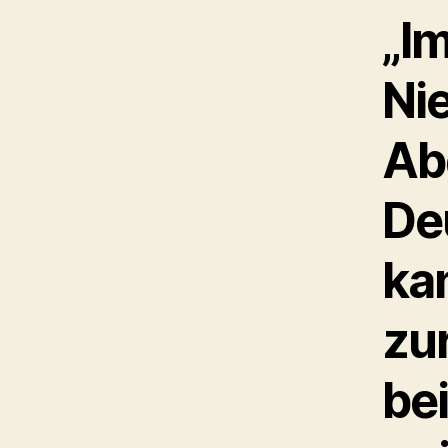
„I
Nie
Ab
De
ka
zur
be