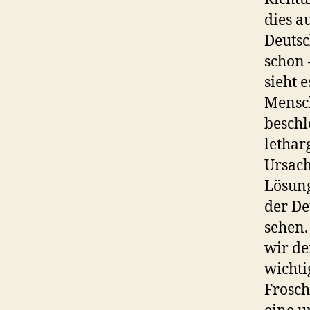
dies a
Deutsc
schon 
sieht 
Mensch
beschl
lethar
Ursach
Lösung
der De
sehen.
wir de
wichti
Frosch