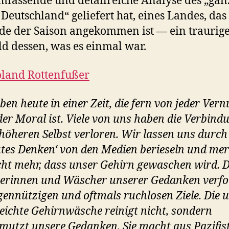
mfassende und detailreiche Analyse des „gan
Deutschland“ geliefert hat, eines Landes, das
e der Saison angekommen ist — ein traurig
ld dessen, was es einmal war.
land Rottenfußer
ben heute in einer Zeit, die fern von jeder Vern
der Moral ist. Viele von uns haben die Verbind
höheren Selbst verloren. Wir lassen uns durch
utes Denken‘ von den Medien berieseln und me
cht mehr, dass unser Gehirn gewaschen wird. D
rinnen und Wäscher unserer Gedanken verfo
igennützigen und oftmals ruchlosen Ziele. Die 
eichte Gehirnwäsche reinigt nicht, sondern
mutzt unsere Gedanken. Sie macht aus Pazifis