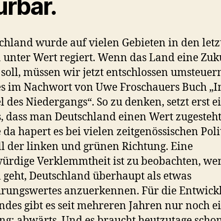
ürbar.
chland wurde auf vielen Gebieten in den letz
 unter Wert regiert. Wenn das Land eine Zuk
soll, müssen wir jetzt entschlossen umsteuern
es im Nachwort von Uwe Froschauers Buch „
 des Niedergangs“. So zu denken, setzt erst 
, dass man Deutschland einen Wert zugesteh
 da hapert es bei vielen zeitgenössischen Poli
ll der linken und grünen Richtung. Eine
rdige Verklemmtheit ist zu beobachten, we
geht, Deutschland überhaupt als etwas
rungswertes anzuerkennen. Für die Entwick
ndes gibt es seit mehreren Jahren nur noch e
ng: abwärts. Und es braucht heutzutage scho