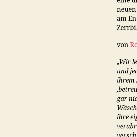
eine u
neuen 
am End
Zerrbi
von
Ro
„Wir le
und je
ihrem 
‚betre
gar ni
Wäsche
ihre e
verabr
versch