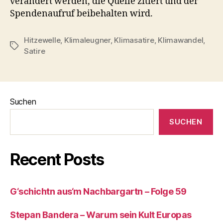
verändert werden, die Quelle zitiert und der
Spendenaufruf beibehalten wird.
Hitzewelle
,
Klimaleugner
,
Klimasatire
,
Klimawandel
,
Schlagwörter
Satire
Suchen
SUCHEN
Recent Posts
G‘schichtn aus‘m Nachbargartn – Folge 59
Stepan Bandera – Warum sein Kult Europas