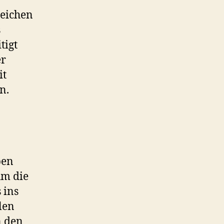
reichen
s
tigt
er
it
n.
ben
um die
 ins
len
n den