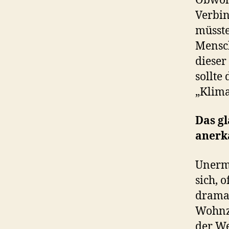
Obwohl
Verbin
müsste
Mensch
dieser
sollte
„Klima
Das gl
anerk
Unermü
sich, 
dramat
Wohnzi
der We