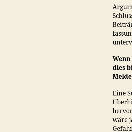
Argume
Schlus
Beiträ
fassun
unterw
Wenn S
dies b
Meldes
Eine S
Überhi
hervor
wäre j
Gefah