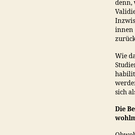
denn, 
Validi
Inzwis
innen 
zurück
Wie da
Studie
habili
werden
sich a
Die Be
wohlm