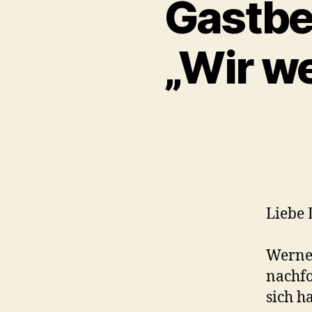
Gastbe
„Wir we
Liebe 
Werner
nachfo
sich h