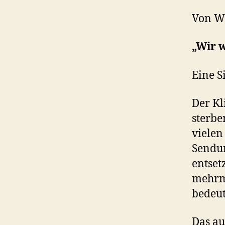
Von W
„Wir 
Eine S
Der Kl
sterbe
vielen
Sendun
entset
mehrm
bedeut
Das au