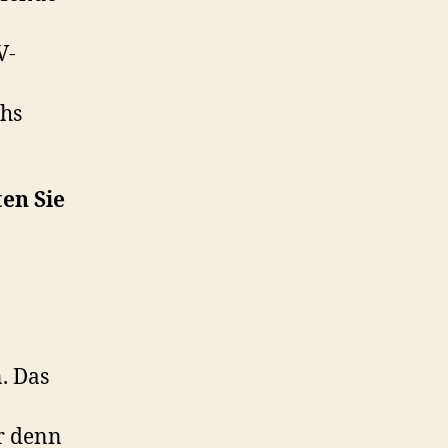
V-
chs
en Sie
. Das
r denn