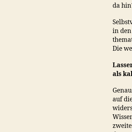
da hin
Selbst
in den
themat
Die we
Lassen
als k
Genau 
auf di
widers
Wissen
zweite