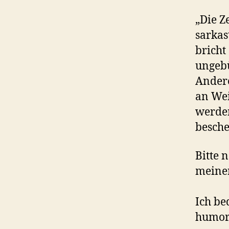
„Die Z
sarkas
bricht
ungebü
Andere
an We
werden
besch
Bitte 
meiner
Ich be
humorv