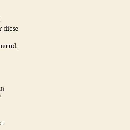
l
r diese
bernd,
en
“
t.