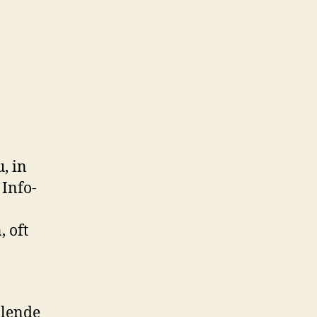
, in
 Info-
 oft
llende