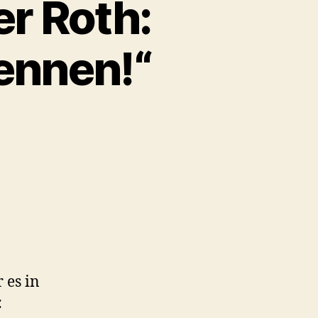
r Roth:
rennen!“
 es in
: