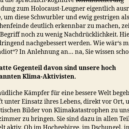
 die sprachlich-kognitive
Konditionierung
dung zum Holocaust-Leugner eigentlich aus
, um diese Schwurbler und ewig gestrigen al
enfeinde deutlich erkennbar zu machen, zei
 Begriff noch zu wenig Nachdrücklichkeit. Hi
 dringend nachgebessert werden. Wie wär‘s m
diot“? In Anlehnung an… na, Sie wissen scho
atte Gegenteil davon sind unsere hoch
annten Klima-Aktivisten.
dliche Kämpfer für eine bessere Welt bege
oft unter Einsatz ihres Lebens, direkt vor Ort, 
ischen Bilder von Klimakatastrophen zu uns
mmer zu bringen. Sie sind dazu in allen Tei
lt aktiv. Ob im Hochgebirge, im Dschungel, i