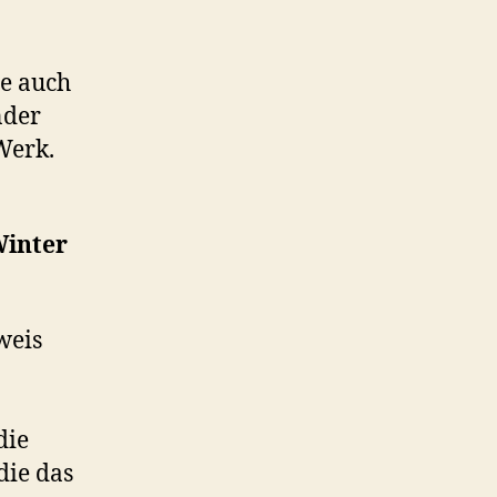
de auch
nder
Werk.
Winter
weis
die
die das