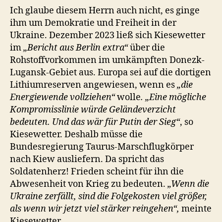
Ich glaube diesem Herrn auch nicht, es ginge
ihm um Demokratie und Freiheit in der
Ukraine. Dezember 2023 ließ sich Kiesewetter
im
„Bericht aus Berlin extra“
über die
Rohstoffvorkommen im umkämpften Donezk-
Lugansk-Gebiet aus. Europa sei auf die dortigen
Lithiumreserven angewiesen, wenn es
„die
Energiewende vollziehen“
wolle
. „Eine mögliche
Kompromisslinie würde Geländeverzicht
bedeuten. Und das wär für Putin der Sieg“
, so
Kiesewetter. Deshalb müsse die
Bundesregierung Taurus-Marschflugkörper
nach Kiew ausliefern. Da spricht das
Soldatenherz! Frieden scheint für ihn die
Abwesenheit von Krieg zu bedeuten.
„Wenn die
Ukraine zerfällt, sind die Folgekosten viel größer,
als wenn wir jetzt viel stärker reingehen“,
meinte
Kiesewetter.