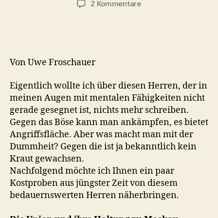
zu
2 Kommentare
Kiesewetter
macht
wie
immer
schlechtes
Von Uwe Froschauer
Wetter
Eigentlich wollte ich über diesen Herren, der in
meinen Augen mit mentalen Fähigkeiten nicht
gerade gesegnet ist, nichts mehr schreiben.
Gegen das Böse kann man ankämpfen, es bietet
Angriffsfläche. Aber was macht man mit der
Dummheit? Gegen die ist ja bekanntlich kein
Kraut gewachsen.
Nachfolgend möchte ich Ihnen ein paar
Kostproben aus jüngster Zeit von diesem
bedauernswerten Herren näherbringen.