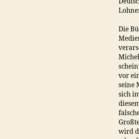
Deutsc
Lohnen
Die Bü
Medien
verars
Michel
schein
vor ei
seine 
sich i
diesem
falsch
Großte
wird d