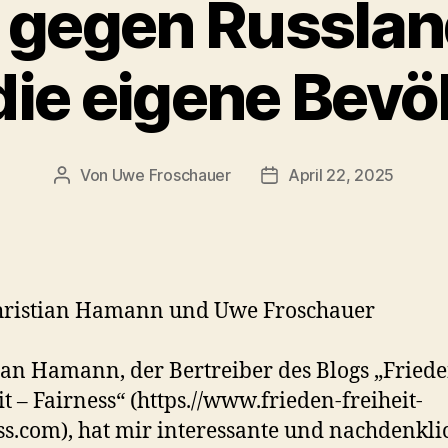
 gegen Russla
die eigene Bevö
Von
Uwe Froschauer
April 22, 2025
Beitragsautor
Beitragsdatum
hristian Hamann und Uwe Froschauer
ian Hamann, der Bertreiber des Blogs „Friede
it – Fairness“ (https.//www.frieden-freiheit-
ss.com), hat mir interessante und nachdenkli