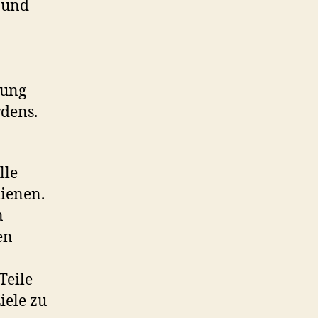
 und
lung
rdens.
lle
dienen.
n
en
Teile
iele zu