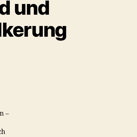
nd und
lkerung
n –
ch