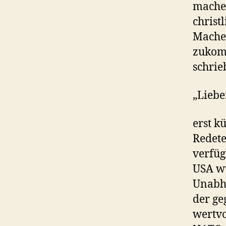
mache
christ
Machen
zukomm
schrie
„Liebe
erst k
Redete
verfüg
USA wu
Unabhä
der ge
wertvo