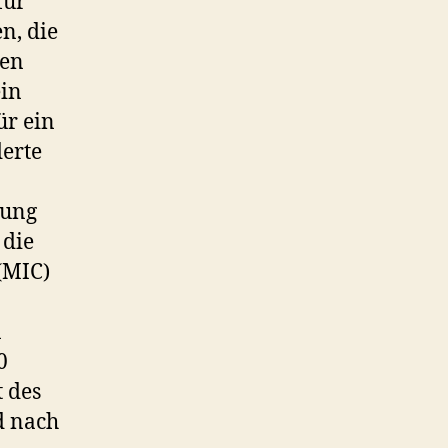
für
n, die
nen
ein
ür ein
derte
tung
 die
(MIC)
n
0
 des
d nach