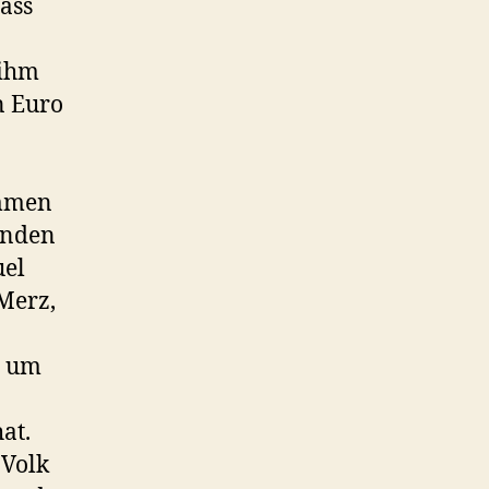
dass
 ihm
n Euro
ommen
enden
uel
Merz,
, um
at.
 Volk