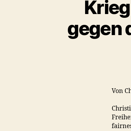
Krieg
gegen 
Von C
Christ
Freihe
fairne