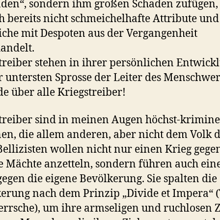
den“, sondern ihm großen Schaden zufügen,
ch bereits nicht schmeichelhafte Attribute und
iche mit Despoten aus der Vergangenheit
andelt.
treiber stehen in ihrer persönlichen Entwick
r untersten Sprosse der Leiter des Menschwe
e über alle Kriegstreiber!
treiber sind in meinen Augen höchst-krimine
en, die allem anderen, aber nicht dem Volk 
Bellizisten wollen nicht nur einen Krieg gege
 Mächte anzetteln, sondern führen auch ein
gegen die eigene Bevölkerung. Sie spalten die
erung nach dem Prinzip „Divide et Impera“ (
rrsche), um ihre armseligen und ruchlosen Z