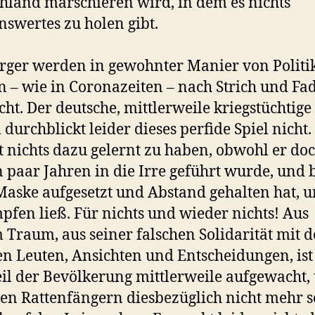
hland marschieren wird, in dem es nichts
swertes zu holen gibt.
rger werden in gewohnter Manier von Politi
 – wie in Coronazeiten – nach Strich und Fa
cht. Der deutsche, mittlerweile kriegstüchtige
 durchblickt leider dieses perfide Spiel nicht.
t nichts dazu gelernt zu haben, obwohl er doc
n paar Jahren in die Irre geführt wurde, und 
Maske aufgesetzt und Abstand gehalten hat, 
mpfen ließ. Für nichts und wieder nichts! Aus
 Traum, aus seiner falschen Solidarität mit 
en Leuten, Ansichten und Entscheidungen, ist
il der Bevölkerung mittlerweile aufgewacht,
en Rattenfängern diesbezüglich nicht mehr s