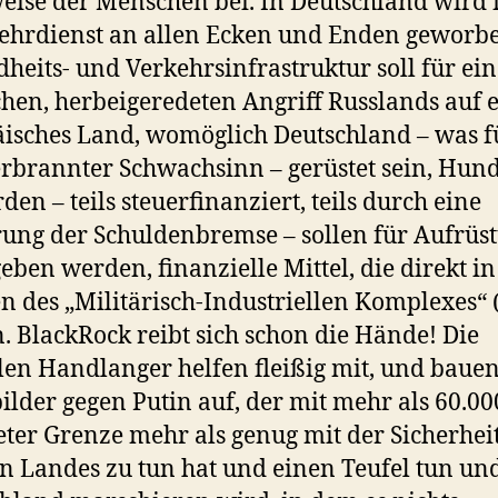
ise der Menschen bei. In Deutschland wird 
hrdienst an allen Ecken und Enden geworbe
heits- und Verkehrsinfrastruktur soll für ei
hen, herbeigeredeten Angriff Russlands auf 
isches Land, womöglich Deutschland – was f
rbrannter Schwachsinn – gerüstet sein, Hun
den – teils steuerfinanziert, teils durch eine
ung der Schuldenbremse – sollen für Aufrüs
eben werden, finanzielle Mittel, die direkt in
n des „Militärisch-Industriellen Komplexes“ 
n. BlackRock reibt sich schon die Hände! Die
en Handlanger helfen fleißig mit, und baue
ilder gegen Putin auf, der mit mehr als 60.00
ter Grenze mehr als genug mit der Sicherheit
n Landes zu tun hat und einen Teufel tun un