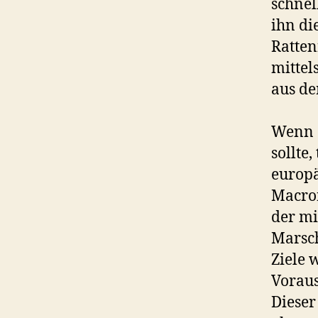
schnel
ihn di
Ratten
mittel
aus de
Wenn 
sollte
europä
Macron
der mi
Marsch
Ziele 
Voraus
Dieser