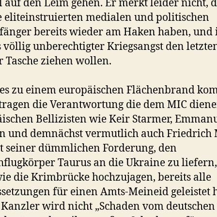
l auf den Leim gehen. Er merkt leider nicht, 
e eliteinstruierten medialen und politischen
fänger bereits wieder am Haken haben, und
s völlig unberechtigter Kriegsangst den letzte
r Tasche ziehen wollen.
es zu einem europäischen Flächenbrand k
, tragen die Verantwortung die dem MIC dien
ischen Bellizisten wie Keir Starmer, Emman
 und demnächst vermutlich auch Friedrich 
t seiner dümmlichen Forderung, den
flugkörper Taurus an die Ukraine zu liefern
wie die Krimbrücke hochzujagen, bereits alle
setzungen für einen Amts-Meineid geleistet h
 Kanzler wird nicht „Schaden vom deutschen