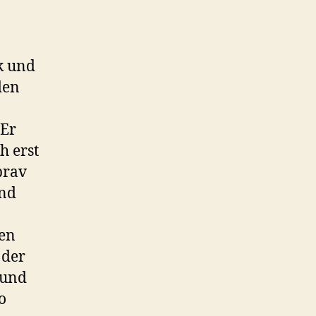
k und
den
 Er
h erst
brav
und
den
 der
 und
o