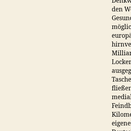
Denkwe
den We
Gesund
möglic
europä
hirnve
Milliar
Locker
ausgeg
Tasche
fließe
medial
Feindb
Kilome
eigene