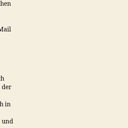
chen
Mail
ch
 der
h in
- und