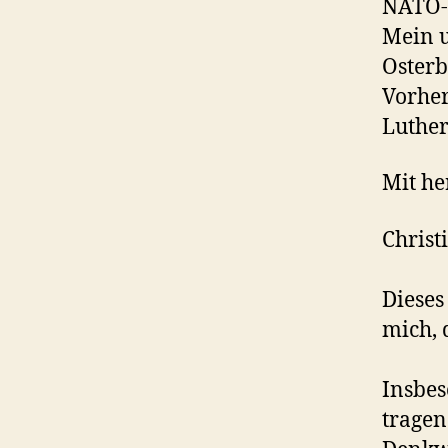
NATO-K
Mein u
Osterb
Vorher
Luther
Mit h
Chris
Dieses
mich, 
Insbes
tragen