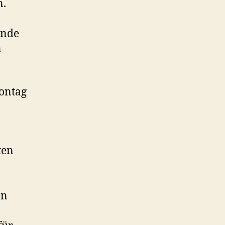
n.
ende
n
ontag
ten
en