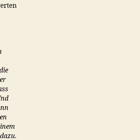
werten
n
die
er
ass
Und
ann
ten
 einem
 dazu.