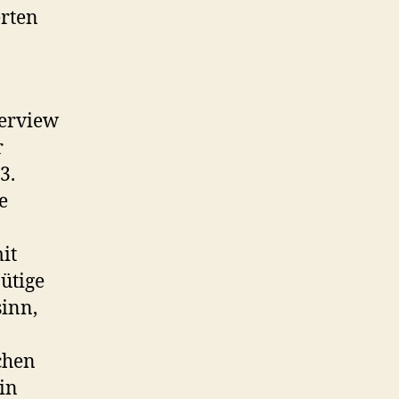
erten
terview
r
3.
e
it
ütige
sinn,
chen
in