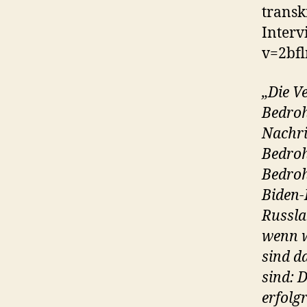
transk
Interv
v=2bfl
„Die V
Bedroh
Nachri
Bedroh
Bedroh
Biden-
Russla
wenn w
sind da
sind: D
erfolg