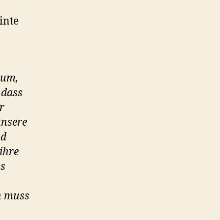
inte
rum,
 dass
r
unsere
nd
ihre
ns
ch muss