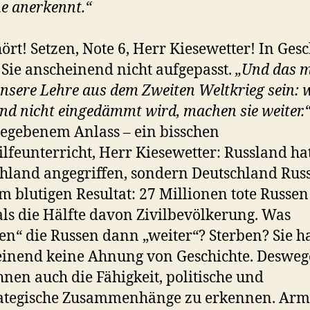
e anerkennt.“
hört! Setzen, Note 6, Herr Kiesewetter! In Ges
Sie anscheinend nicht aufgepasst.
„Und das 
nsere Lehre aus dem Zweiten Weltkrieg sein:
nd nicht eingedämmt wird, machen sie weiter.
gegebenem Anlass – ein bisschen
lfeunterricht, Herr Kiesewetter: Russland hat
hland angegriffen, sondern Deutschland Rus
m blutigen Resultat: 27 Millionen tote Russen
ls die Hälfte davon Zivilbevölkerung. Was
n“ die Russen dann „weiter“? Sterben? Sie 
inend keine Ahnung von Geschichte. Deswe
Ihnen auch die Fähigkeit, politische und
rategische Zusammenhänge zu erkennen. Arm