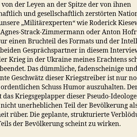
 von der Leyen an der Spitze der von ihnen
haftlich und gesellschaftlich zerstörten Nati
unsere „Militärexperten“ wie Roderick Kiesew
-Agnes-Strack-Zimmermann oder Anton Hofr
ur einen Bruchteil des Formats und der Intel
 beiden Gesprächspartner in diesem Intervie
er Krieg in der Ukraine meines Erachtens sc
 beendet. Das dümmliche, fadenscheinige un
nte Geschwätz dieser Kriegstreiber ist nur n
ordentlichen Schuss Humor auszuhalten. D
das Kriegsgeplapper dieser Pseudo-Ideologe
nicht unerheblichen Teil der Bevölkerung al
it rüber. Die geplante, strukturierte Verblö
Teils der Bevölkerung scheint zu wirken.