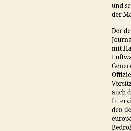
und se
der Ma
Der de
Journa
mit Ha
Luftwa
Genera
Offizi
Vorsit
auch d
Interv
den de
europä
Bedroh