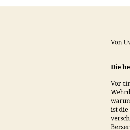
Von U
Die h
Vor ci
Wehrdi
warum 
ist di
versch
Berser