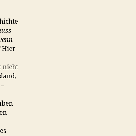
chichte
muss
 wenn
“
Hier
 nicht
sland,
 –
haben
gen
es