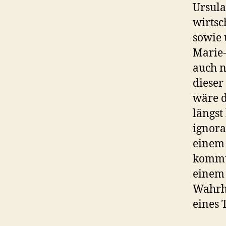
Ursula
wirtsc
sowie 
Marie
auch n
dieser
wäre d
längst
ignora
einem 
kommt 
einem 
Wahrhe
eines 