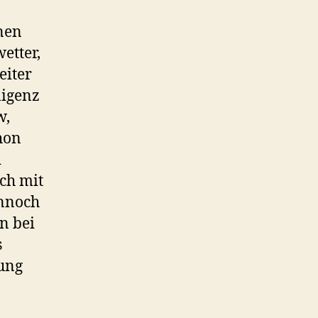
onen
etter,
eiter
ligenz
w,
hon
d
och mit
ennoch
n bei
s
dung