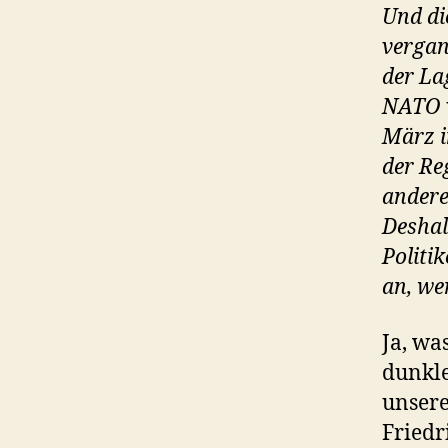
Und di
vergan
der La
NATO v
März i
der Re
andere
Deshal
Politi
an, we
Ja, wa
dunkl
unsere
Fried