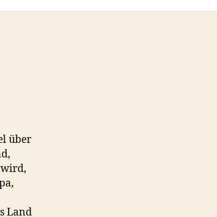
el über
d,
 wird,
pa,
es Land