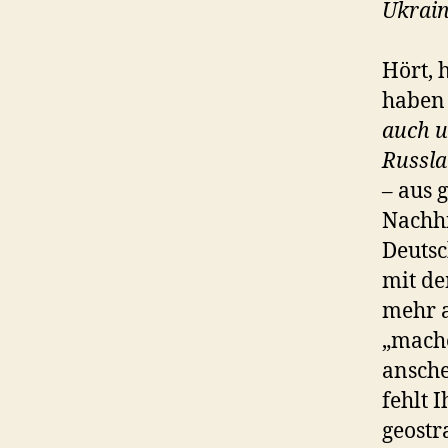
Ukrain
Hört, 
haben 
auch u
Russla
– aus 
Nachhi
Deutsc
mit de
mehr a
„mache
ansche
fehlt 
geost