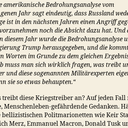
e amerikanische Bedrohungsanalyse vom
genen Jahr sagt eindeutig, dass Russland wede
ge ist in den nächsten Jahren einen Angriff geg
orzunehmen noch die Absicht dazu hat. Und 
n diesem Jahr wurde die Bedrohungsanalyse u
gierung Trump herausgegeben, und die kommt
n Worten im Grunde zu dem gleichen Ergebnis
b muss man sich wirklich fragen, was treibt u
ker und diese sogenannten Militärexperten eige
nn sie so etwas behaupten.“
s treibt diese Kriegstreiber an? Auf jeden Fall
e, Menschenleben-gefährdende Gedanken. Hä
 bellizistischen Politmarionetten wie Keir St
rich Merz, Emmanuel Macron, Donald Tusk u