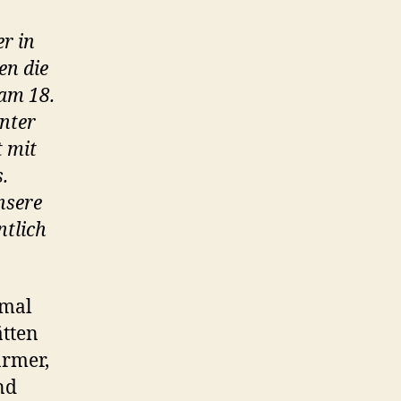
r in
en die
am 18.
nter
 mit
.
nsere
ntlich
 mal
tten
armer,
nd