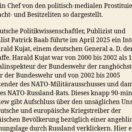
in Chef von den politisch-medialen Prostitui
cht- und Besitzeliten so dargestellt.
utsche Politikwissenschaftler, Publizist und
list Patrick Baab führte im April 2025 ein In
rald Kujat, einem deutschen General a. D. de
ffe. Harald Kujat war von 2000 bis 2002 als 1
linspekteur der Bundeswehr der ranghöchst
er der Bundeswehr und von 2002 bis 2005
zender des NATO-Militärausschusses und dam
es NATO-Russland-Rats. Dieses knapp 90-min
iew gibt Aufschluss über den unsäglichen Un
utsche und europäische Kriegstreiber der
ischen Bevölkerung bezüglich einer angebli
ungslage durch Russland verklickern. Hier e