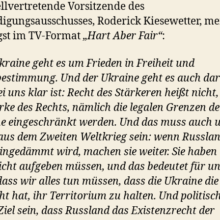
ellvertretende Vorsitzende des
digungsausschusses, Roderick Kiesewetter, me
gst im TV-Format
„Hart Aber Fair“
:
kraine geht es um Frieden in Freiheit und
bestimmung. Und der Ukraine geht es auch da
i uns klar ist: Recht des Stärkeren heißt nicht,
ärke des Rechts, nämlich die legalen Grenzen de
e eingeschränkt werden. Und das muss auch 
aus dem Zweiten Weltkrieg sein: wenn Russla
eingedämmt wird, machen sie weiter. Sie haben 
nicht aufgeben müssen, und das bedeutet für u
dass wir alles tun müssen, dass die Ukraine die
ht hat, ihr Territorium zu halten. Und politis
Ziel sein, dass Russland das Existenzrecht der