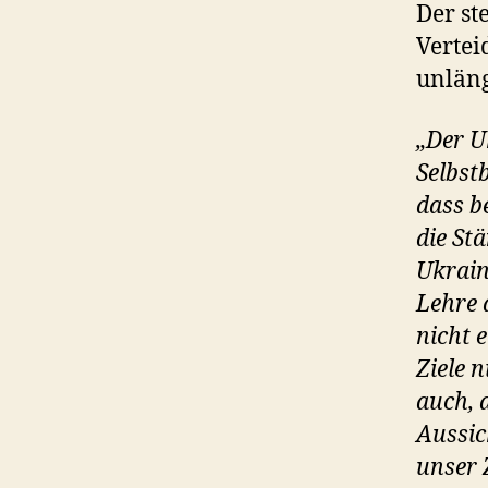
Der st
Vertei
unlän
„Der U
Selbst
dass be
die St
Ukrain
Lehre 
nicht 
Ziele 
auch, 
Aussic
unser 