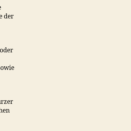
e
e der
 oder
sowie
urzer
chen