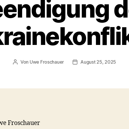
eendigung d
rainekonfli
Von
Uwe Froschauer
August 25, 2025
Beitragsautor
Beitragsdatum
we Froschauer