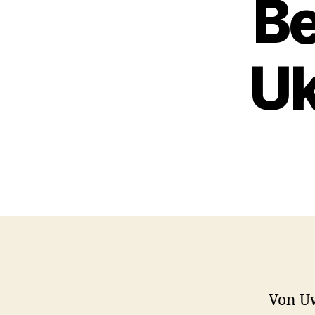
B
Uk
Von U