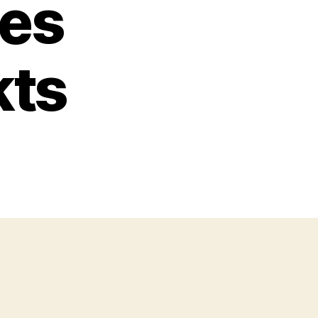
es
kts