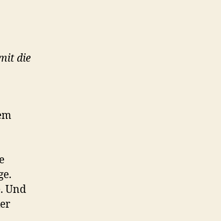
mit die
sem
e
ge.
e. Und
ker