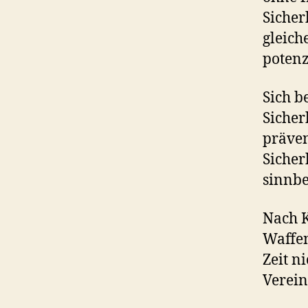
Sicher
gleich
potenz
Sich b
Sicher
präven
Sicher
sinnbe
Nach K
Waffen
Zeit n
Verei