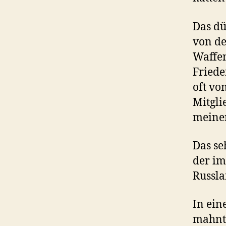
Das dü
von de
Waffen
Friede
oft vo
Mitgli
meinen
Das se
der im
Russla
In ein
mahnte