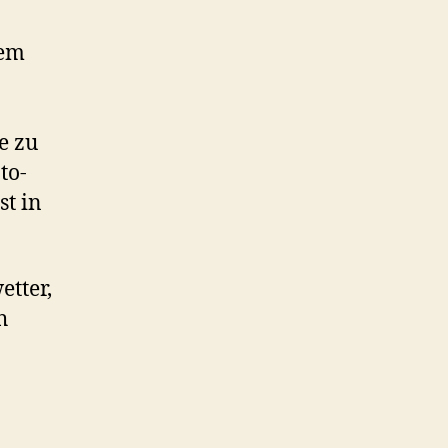
dem
e zu
to-
st in
etter,
h