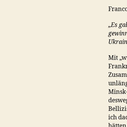
Franco
„Es gab
gewinn
Ukrain
Mit „w
Frankr
Zusamm
unläng
Minsk
desweg
Belliz
ich da
hätten