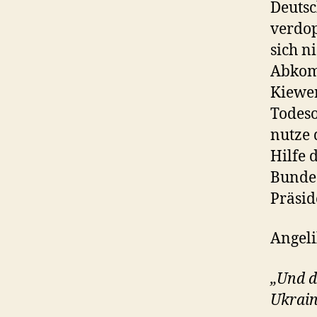
Deutsc
verdop
sich n
Abkom
Kiewer
Todeso
nutze 
Hilfe 
Bundes
Präsid
Angeli
„Und d
Ukrain