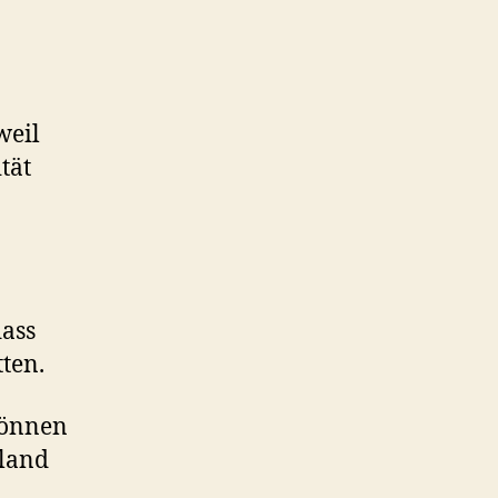
weil
tät
dass
ten.
können
sland