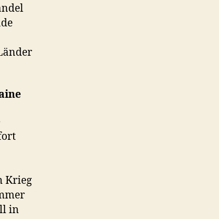
andel
nde
 Länder
aine
e
fort
n Krieg
immer
l in