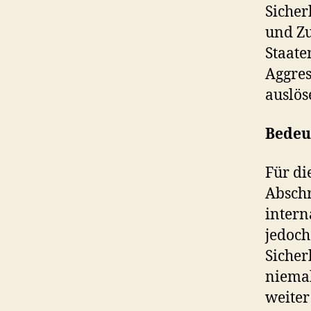
Sicher
und Z
Staate
Aggres
auslös
Bedeu
Für di
Abschr
intern
jedoch
Sicher
niemal
weiter