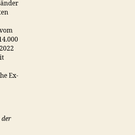
länder
ten
 vom
14.000
 2022
it
he Ex-
 der