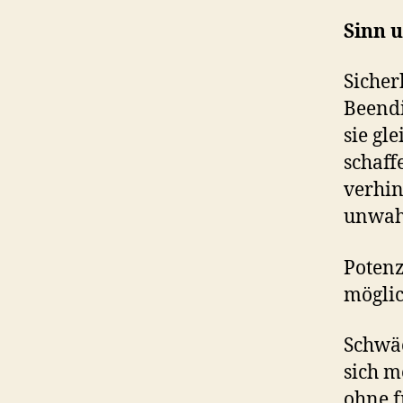
Sinn 
Sicher
Beendi
sie gl
schaff
verhin
unwahr
Potenz
möglic
Schwäc
sich m
ohne f