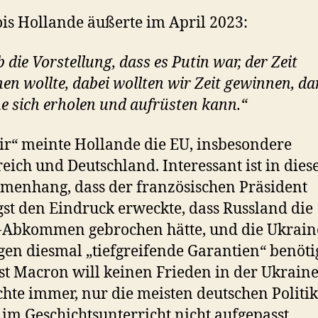
is Hollande äußerte im April 2023:
 die Vorstellung, dass es Putin war, der Zeit
en wollte, dabei wollten wir Zeit gewinnen, da
e sich erholen und aufrüsten kann.“
ir“ meinte Hollande die EU, insbesondere
eich und Deutschland. Interessant ist in die
enhang, dass der französischen Präsident
st den Eindruck erweckte, dass Russland die
-Abkommen gebrochen hätte, und die Ukrain
en diesmal „tiefgreifende Garantien“ benöti
ist Macron will keinen Frieden in der Ukrain
chte immer, nur die meisten deutschen Politi
 im Geschichtsunterricht nicht aufgepasst.