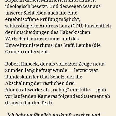
Köpfe in diesen Ministerien sind einfach
ideologisch besetzt. Und deswegen war aus
unserer Sicht eben auch nie eine
ergebnisoffene Prüfung möglich“,
schlussfolgerte Andreas Lenz (CDU) hinsichtlich
der Entscheidungen des Habeck‘schen
Wirtschaftsministeriums und des
Umweltministeriums, das Steffi Lemke (die
Grünen) untersteht.
Robert Habeck, der als vorletzter Zeuge neun
Stunden lang befragt wurde — letzter war
Bundeskanzler Olaf Scholz, der die
Abschaltung der restlichen drei
Atomkraftwerke als „richtig“ einstufte —, gab
vor laufenden Kameras folgendes Statement ab
(transkribierter Text):
„Ich habe umfänglich Auskunft gegeben und