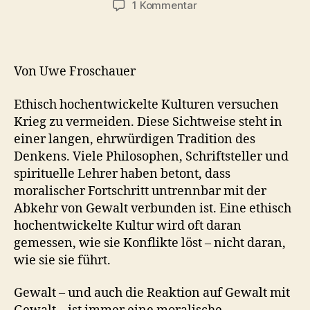
zu
1 Kommentar
Die
Entwertung
des
„Wertewestens“
Von Uwe Froschauer
(Teil
1)
Ethisch hochentwickelte Kulturen versuchen
–
Krieg zu vermeiden. Diese Sichtweise steht in
Krieg
einer langen, ehrwürdigen Tradition des
statt
Denkens. Viele Philosophen, Schriftsteller und
Frieden
spirituelle Lehrer haben betont, dass
moralischer Fortschritt untrennbar mit der
Abkehr von Gewalt verbunden ist. Eine ethisch
hochentwickelte Kultur wird oft daran
gemessen, wie sie Konflikte löst – nicht daran,
wie sie sie führt.
Gewalt – und auch die Reaktion auf Gewalt mit