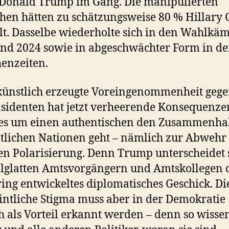
Donald Trump im Gang. Die manipulierten
hen hätten zu schätzungsweise 80 % Hillary 
t. Dasselbe wiederholte sich in den Wahlkä
nd 2024 sowie in abgeschwächter Form in d
enzeiten.
künstlich erzeugte Voreingenommenheit geg
sidenten hat jetzt verheerende Konsequenze
es um einen authentischen den Zusammenhal
itlichen Nationen geht – nämlich zur Abwehr 
en Polarisierung. Denn Trump unterscheidet 
lglatten Amtsvorgängern und Amtskollegen 
ring entwickeltes diplomatisches Geschick. Di
ntliche Stigma muss aber in der Demokratie
h als Vorteil erkannt werden – denn so wisse