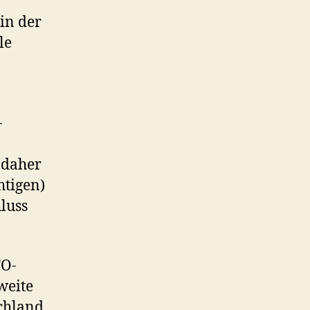
in der
le
-
n
 daher
htigen)
luss
TO-
weite
chland