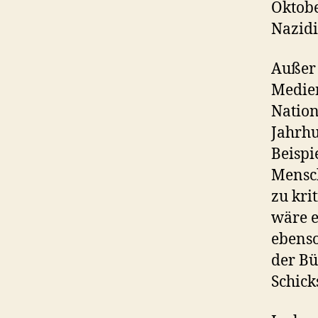
Oktobe
Nazidi
Außer 
Medien
Nation
Jahrhu
Beispi
Mensch
zu kri
wäre 
ebenso
der Bü
Schick