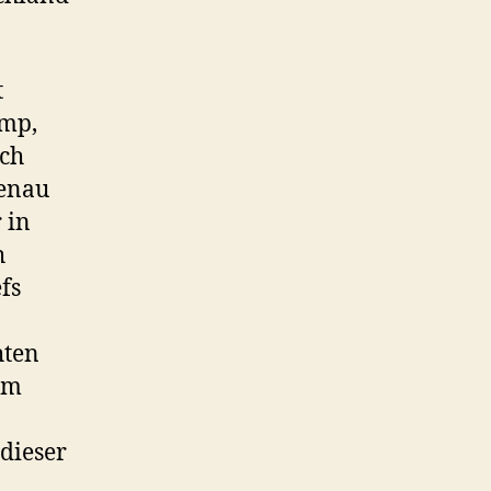
t
ump,
ich
Genau
 in
h
fs
hten
im
dieser