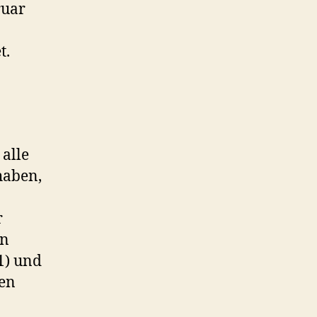
ruar
t.
 alle
haben,
r
en
1) und
den