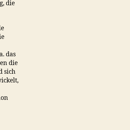
, die
de
ie
a. das
ten die
d sich
ickelt,
ion