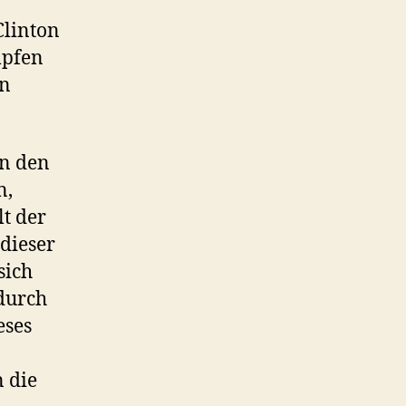
Clinton
mpfen
en
en den
n,
t der
dieser
sich
durch
eses
n die