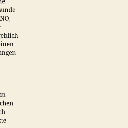
ne
esunde
UNO,
r
geblich
einen
rungen
em
schen
ch
zte