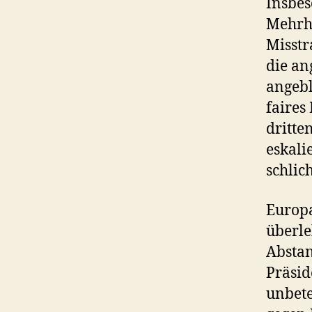
Insbes
Mehrhe
Misstr
die an
angebl
faires
dritte
eskali
schlic
Europa
überle
Abstan
Präsid
unbete