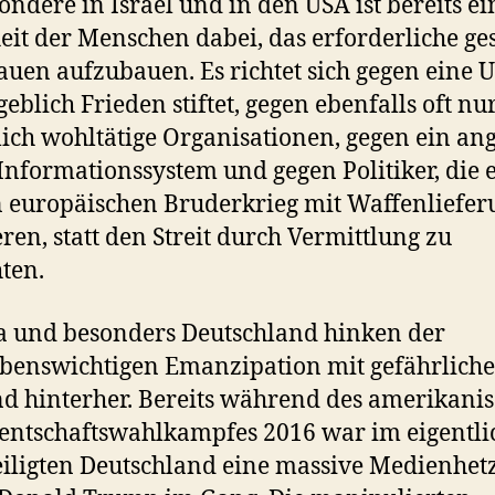
ondere in Israel und in den USA ist bereits ei
it der Menschen dabei, das erforderliche g
auen aufzubauen. Es richtet sich gegen eine 
geblich Frieden stiftet, gegen ebenfalls oft nu
ich wohltätige Organisationen, gegen ein an
 Informationssystem und gegen Politiker, die 
n europäischen Bruderkrieg mit Waffenliefe
eren, statt den Streit durch Vermittlung zu
hten.
 und besonders Deutschland hinken der
benswichtigen Emanzipation mit gefährlich
d hinterher. Bereits während des amerikani
entschaftswahlkampfes 2016 war im eigentli
iligten Deutschland eine massive Medienhet