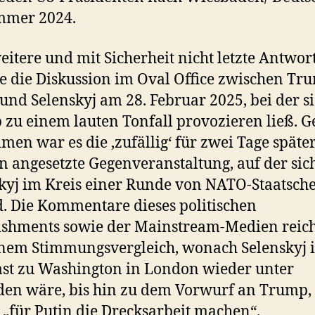
mmer 2024.
eitere und mit Sicherheit nicht letzte Antwor
e die Diskussion im Oval Office zwischen Tr
und Selenskyj am 28. Februar 2025, bei der s
zu einem lauten Tonfall provozieren ließ. 
en war es die ‚zufällig‘ für zwei Tage später
 angesetzte Gegenveranstaltung, auf der sic
kyj im Kreis einer Runde von NATO-Staatsche
. Die Kommentare dieses politischen
ishments sowie der Mainstream-Medien reic
nem Stimmungsvergleich, wonach Selenskyj 
st zu Washington in London wieder unter
en wäre, bis hin zu dem Vorwurf an Trump, 
„für Putin die Drecksarbeit machen“.