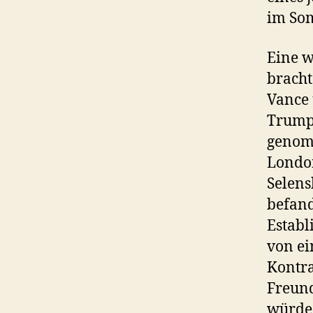
im So
Eine w
bracht
Vance 
Trump 
genomm
London
Selens
befand
Establ
von ei
Kontra
Freund
würde 