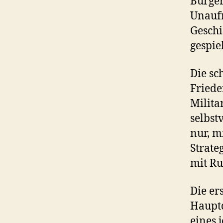
Bürger
Unaufr
Geschi
gespiel
Die sc
Friede
Milita
selbst
nur, m
Strate
mit Ru
Die er
Hauptq
eines 