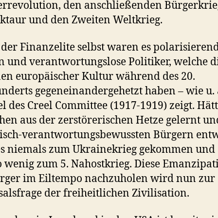
rrevolution, den anschließenden Bürgerkrieg
ktaur und den Zweiten Weltkrieg.
der Finanzelite selbst waren es polarisieren
 und verantwortungslose Politiker, welche d
en europäischer Kultur während des 20.
nderts gegeneinandergehetzt haben – wie u. 
el des Creel Committee (1917-1919) zeigt. Hät
en aus der zerstörerischen Hetze gelernt un
tisch-verantwortungsbewussten Bürgern entw
es niemals zum Ukrainekrieg gekommen und
 wenig zum 5. Nahostkrieg. Diese Emanzipat
rger im Eiltempo nachzuholen wird nun zur
salsfrage der freiheitlichen Zivilisation.