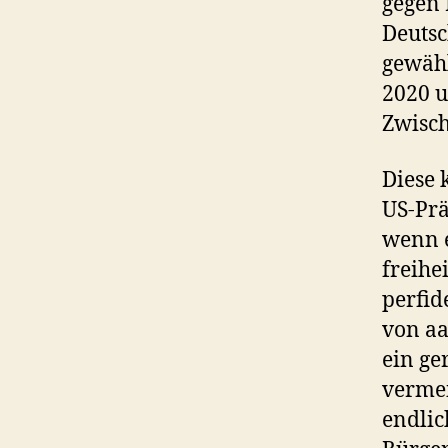
gegen 
Deutsc
gewähl
2020 u
Zwisch
Diese 
US-Prä
wenn 
freihe
perfid
von aa
ein ge
vermei
endlic