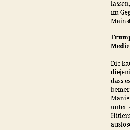
lassen
im Geg
Mainst
Trump
Medie
Die ka
diejen
dass e
bemerk
Manier
unter 
Hitler
auslös