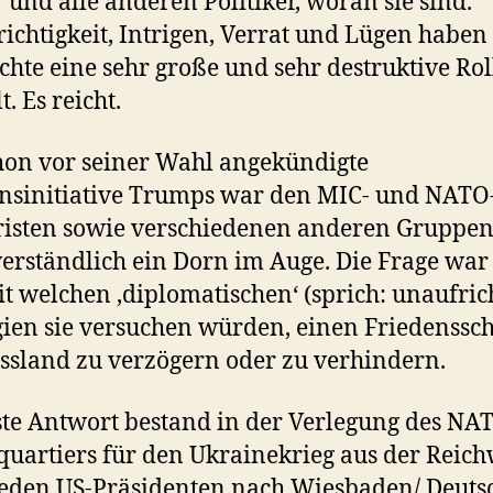
 und alle anderen Politiker, woran sie sind.
ichtigkeit, Intrigen, Verrat und Lügen haben 
chte eine sehr große und sehr destruktive Rol
t. Es reicht.
hon vor seiner Wahl angekündigte
nsinitiative Trumps war den MIC- und NATO
risten sowie verschiedenen anderen Gruppe
verständlich ein Dorn im Auge. Die Frage war
it welchen ‚diplomatischen‘ (sprich: unaufric
gien sie versuchen würden, einen Friedenssch
ssland zu verzögern oder zu verhindern.
ste Antwort bestand in der Verlegung des NA
uartiers für den Ukrainekrieg aus der Reich
jeden US-Präsidenten nach Wiesbaden/ Deuts