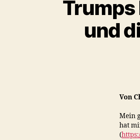
Trumps 
und d
Von C
Mein g
hat mi
(
https