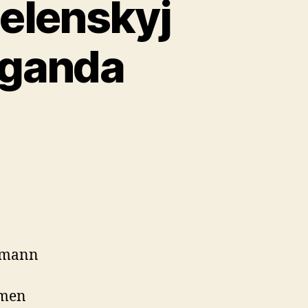
elenskyj
aganda
Hamann
mmen