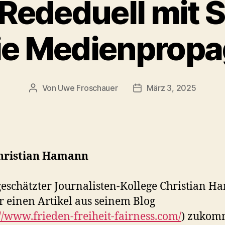
Rededuell mit S
ie Medienprop
Von
Uwe Froschauer
März 3, 2025
Beitragsautor
Beitragsdatum
hristian Hamann
eschätzter Journalisten-Kollege Christian 
r einen Artikel aus seinem Blog
://www.frieden-freiheit-fairness.com/
) zuko