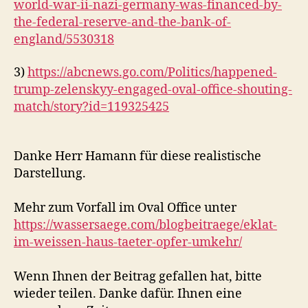
world-war-ii-nazi-germany-was-financed-by-
the-federal-reserve-and-the-bank-of-
england/5530318
3)
https://abcnews.go.com/Politics/happened-
trump-zelenskyy-engaged-oval-office-shouting-
match/story?id=119325425
Danke Herr Hamann für diese realistische
Darstellung.
Mehr zum Vorfall im Oval Office unter
https://wassersaege.com/blogbeitraege/eklat-
im-weissen-haus-taeter-opfer-umkehr/
Wenn Ihnen der Beitrag gefallen hat, bitte
wieder teilen. Danke dafür. Ihnen eine