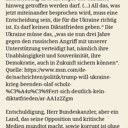
hinweg getroffen werden darf. (…) All das, was
jetzt miteinander besprochen wird, muss eine
Entscheidung sein, die für die Ukraine richtig
ist. Es darf keinen Diktatfrieden geben.“ Die
Ukraine müsse das, „was sie nun drei Jahre
gegen den russischen Angriff mit unserer
Unterstützung verteidigt hat, nämlich ihre
Unabhängigkeit und Souveränität, ihre
Demokratie, auch in Zukunft sichern können“.
Quelle: https://www.msn.com/de-
de/nachrichten/politik/trump-will-ukraine-
krieg-beenden-olaf-scholz-
%C3%A4u%C3%9Fert-sich-deutlich-kein-
diktatfrieden/ar-AA1z2Zgm
Entschuldigung, Herr Bundeskanzler, aber ein
Land, das seine Opposition und kritische
Medien mundtot macht, sowie korrupt ist ohne