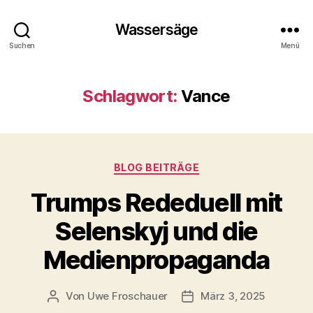
Wassersäge
Suchen
Menü
Schlagwort:
Vance
Kategorien
BLOG BEITRÄGE
Trumps Rededuell mit
Selenskyj und die
Medienpropaganda
Von
Uwe Froschauer
März 3, 2025
Beitragsautor
Beitragsdatum