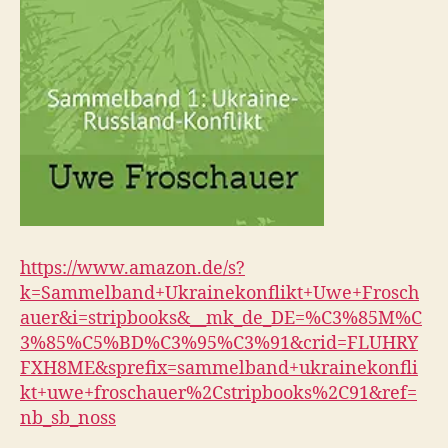
https://www.amazon.de/s?
k=Sammelband+Ukrainekonflikt+Uwe+Frosch
auer&i=stripbooks&__mk_de_DE=%C3%85M%C
3%85%C5%BD%C3%95%C3%91&crid=FLUHRY
FXH8ME&sprefix=sammelband+ukrainekonfli
kt+uwe+froschauer%2Cstripbooks%2C91&ref=
nb_sb_noss