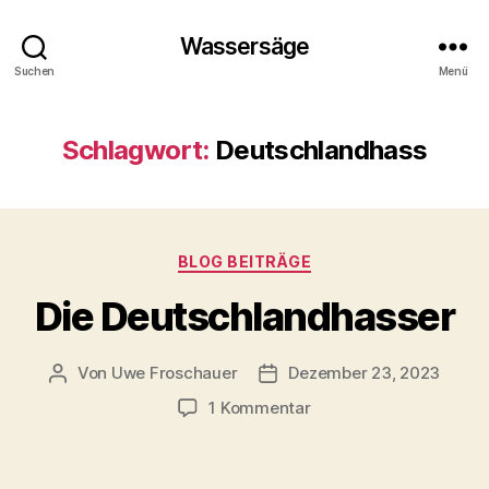
Wassersäge
Suchen
Menü
Schlagwort:
Deutschlandhass
Kategorien
BLOG BEITRÄGE
Die Deutschlandhasser
Von
Uwe Froschauer
Dezember 23, 2023
Beitragsautor
Beitragsdatum
zu
1 Kommentar
Die
Deutschlandhasser