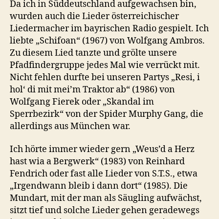
Da ich in Süddeutschland aufgewachsen bin,
wurden auch die Lieder österreichischer
Liedermacher im bayrischen Radio gespielt. Ich
liebte „Schifoan“ (1967) von Wolfgang Ambros.
Zu diesem Lied tanzte und grölte unsere
Pfadfindergruppe jedes Mal wie verrückt mit.
Nicht fehlen durfte bei unseren Partys „Resi, i
hol‘ di mit mei’m Traktor ab“ (1986) von
Wolfgang Fierek oder „Skandal im
Sperrbezirk“ von der Spider Murphy Gang, die
allerdings aus München war.
Ich hörte immer wieder gern „Weus’d a Herz
hast wia a Bergwerk“ (1983) von Reinhard
Fendrich oder fast alle Lieder von S.T.S., etwa
„Irgendwann bleib i dann dort“ (1985). Die
Mundart, mit der man als Säugling aufwächst,
sitzt tief und solche Lieder gehen geradewegs