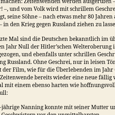
 machen: Zeitenwenden werden ausgerufen –
! –, und vom Volk wird mit schrillem Geschre
gt, seine Söhne – nach etwas mehr 80 Jahren 
– in den Krieg gegen Russland ziehen zu lasse
tzte Mal sind die Deutschen bekanntlich im ü
en Jahr Null der Hitler’schen Welteroberung 
gezogen, und ebenfalls unter schrillen Geschr
ng Russland. Ohne Geschrei, nur in leisen T
t der Film, wie für die Überlebenden im Jahr 
 Zeitenwende bereits wieder eine neue fällig 
l mit einem ebenso harten wie hoffnungsvol
ull:
-jährige Nanning konnte mit seiner Mutter u