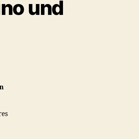
ino und
n
res