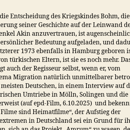
die Entscheidung des Kriegskindes Bohm, die
ierung seiner Geschichte auf der Leinwand 
enkel Akin anzuvertrauen, ist augenscheinlic
ersönlicher Bedeutung aufgeladen, und dadu
etzterer 1973 ebenfalls in Hamburg geboren i
on türkischen Eltern, ist sie es noch mehr. Da
igt auch der Regisseur selbst, wenn er, vom
ema Migration natürlich unmittelbarer betro
e meisten Deutschen, in einem Interview auf d
ischen Umtriebe in Mölln, Solingen und die
rweist (auf epd-Film, 6.10.2025) und bekennt
Filme sind Heimatfilme“, der Aufstieg der
extremen in Deutschland sei ein Grund für i
n, sich an das Projekt „Amrum“ zu wagen, d