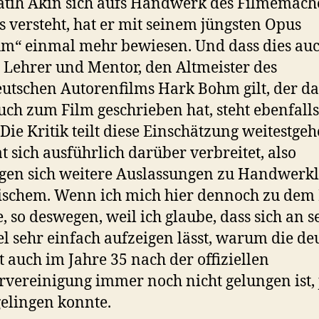
atih Akin sich aufs Handwerk des Filmemach
s versteht, hat er mit seinem jüngsten Opus
“ einmal mehr bewiesen. Und dass dies auc
 Lehrer und Mentor, den Altmeister des
utschen Autorenfilms Hark Bohm gilt, der da
ch zum Film geschrieben hat, steht ebenfall
 Die Kritik teilt diese Einschätzung weitestge
t sich ausführlich darüber verbreitet, also
gen sich weitere Auslassungen zu Handwerkl
ischem. Wenn ich mich hier dennoch zu dem
, so deswegen, weil ich glaube, dass sich an 
el sehr einfach aufzeigen lässt, warum die de
t auch im Jahre 35 nach der offiziellen
vereinigung immer noch nicht gelungen ist, 
gelingen konnte.