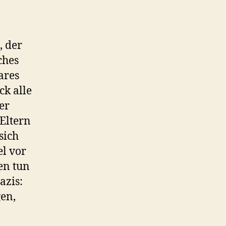
, der
ches
ares
ck alle
er
Eltern
sich
el vor
en tun
azis:
gen,