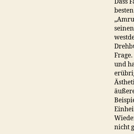
Dass F
besten
„Amrum
seinen
westde
Drehbu
Frage.
und ha
erübri
Ästhet
äußere
Beispi
Einhei
Wieder
nicht 