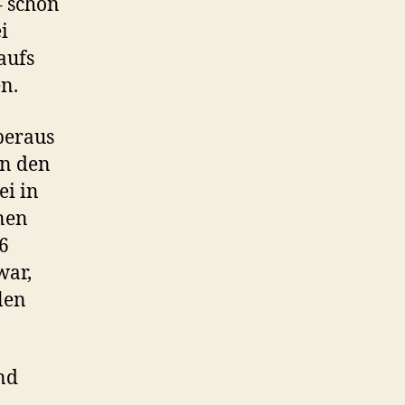
 schon
i
aufs
n.
beraus
in den
ei in
önen
6
war,
len
nd