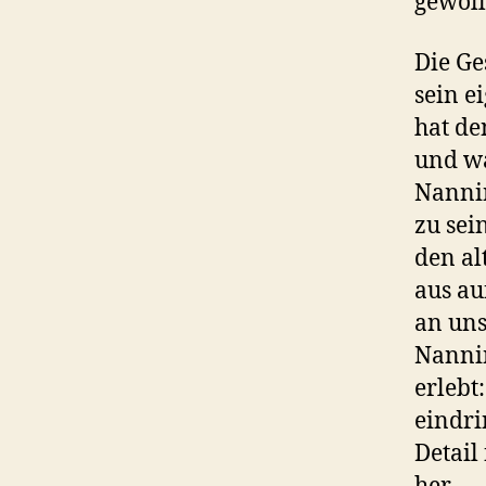
gewoll
Die Ge
sein e
hat de
und wa
Nannin
zu sei
den al
aus au
an uns
Nannin
erlebt
eindri
Detail