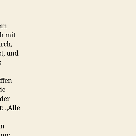
dem
h mit
rch,
st, und
s
ffen
ie
 der
: „Alle
hn
enn: