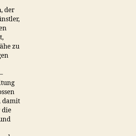
, der
nstler,
hen
t,
Nähe zu
gen
–
ltung
ossen
h damit
 die
 und