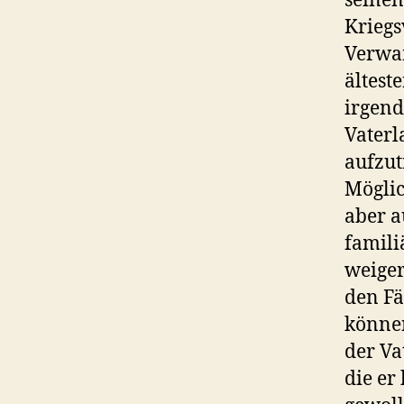
seinen
Kriegs
Verwan
ältest
irgend
Vaterl
aufzut
Möglic
aber a
famili
weiger
den Fä
können
der Va
die er