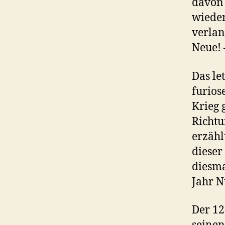
davon
wieder
verlan
Neue! 
Das le
furios
Krieg 
Richtu
erzähl
dieser
diesma
Jahr N
Der 12