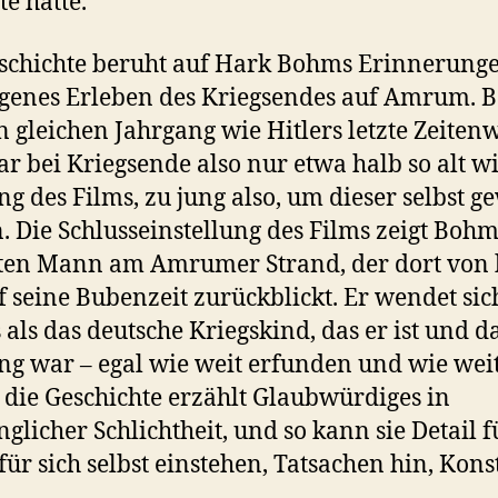
te hätte.
schichte beruht auf Hark Bohms Erinnerung
igenes Erleben des Kriegsendes auf Amrum.
n gleichen Jahrgang wie Hitlers letzte Zeite
r bei Kriegsende also nur etwa halb so alt w
g des Films, zu jung also, um dieser selbst g
n. Die Schlusseinstellung des Films zeigt Bohm
ten Mann am Amrumer Strand, der dort von 
f seine Bubenzeit zurückblickt. Er wendet sic
 als das deutsche Kriegskind, das er ist und d
g war – egal wie weit erfunden und wie weit
: die Geschichte erzählt Glaubwürdiges in
nglicher Schlichtheit, und so kann sie Detail f
 für sich selbst einstehen, Tatsachen hin, Kons