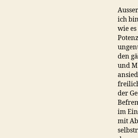
Ausser
ich bi
wie es
Potenz
ungenu
den gä
und Mä
ansied
freili
der Ge
Befrem
im Ein
mit Ab
selbst