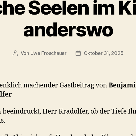
he Seelen im K
anderswo
Von
Uwe Froschauer
Oktober 31, 2025
Beitragsautor
Beitragsdatum
enklich machender Gastbeitrag von
Benjami
lfer
n beeindruckt, Herr Kradolfer, ob der Tiefe Ih
s.