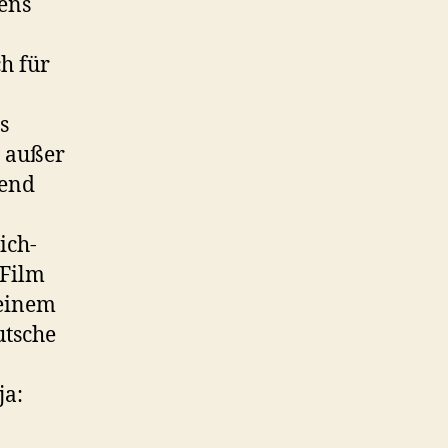
ens
h für
s
s außer
hend
ich-
 Film
seinem
utsche
ja: