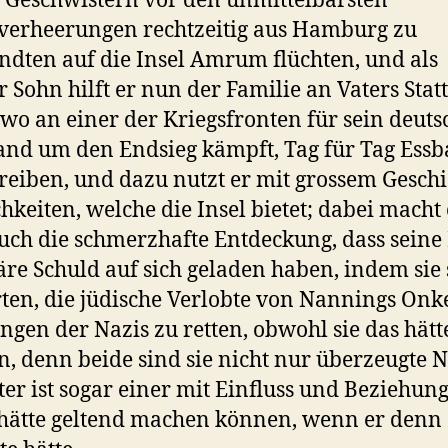
 Geschwistern vor den unmittelbarsten
verheerungen rechtzeitig aus Hamburg zu
dten auf die Insel Amrum flüchten, und als
er Sohn hilft er nun der Familie an Vaters Statt
wo an einer der Kriegsfronten für sein deuts
and um den Endsieg kämpft, Tag für Tag Essb
reiben, und dazu nutzt er mit grossem Geschi
hkeiten, welche die Insel bietet; dabei macht 
uch die schmerzhafte Entdeckung, dass seine 
äre Schuld auf sich geladen haben, indem sie 
ten, die jüdische Verlobte von Nannings Onk
ngen der Nazis zu retten, obwohl sie das hätt
, denn beide sind sie nicht nur überzeugte N
ter ist sogar einer mit Einfluss und Beziehun
 hätte geltend machen können, wenn er denn