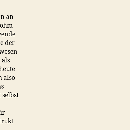
en an
 Bohm
nwende
ie der
ewesen
 als
heute
h also
as
 selbst
ür
trukt