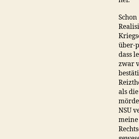
her.
Schon 
Realis
Kriegs
über-p
dass l
zwar v
bestät
Reizth
als di
mörder
NSU ve
meine 
Rechts
gewese