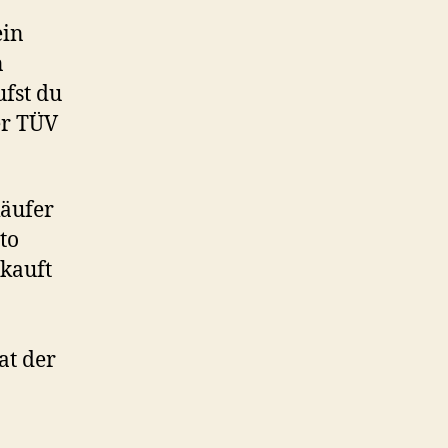
ein
n
ufst du
er TÜV
käufer
to
ekauft
at der