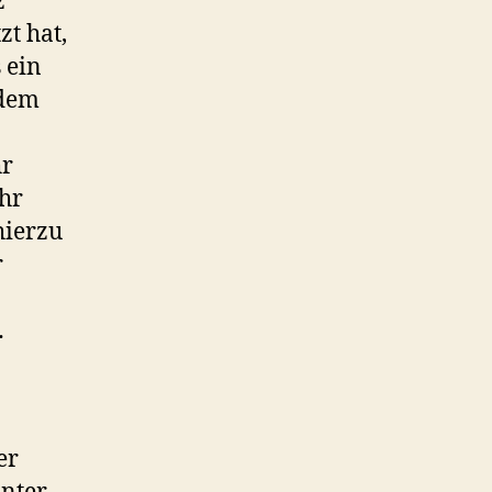
z
zt hat,
 ein
 dem
hr
ehr
hierzu
r
…
er