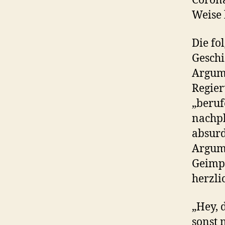
Corona
Weise 
Die fo
Geschi
Argume
Regier
„beruf
nachpl
absurd
Argume
Geimpf
herzli
„Hey, 
sonst 