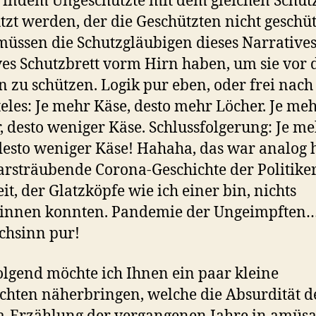
, indem Ungeschützte mit dem gleichen Schut
tzt werden, der die Geschützten nicht geschüt
üssen die Schutzgläubigen dieses Narratives
es Schutzbrett vorm Hirn haben, um sie vor
 zu schützen. Logik pur eben, oder frei nach
teles: Je mehr Käse, desto mehr Löcher. Je me
, desto weniger Käse. Schlussfolgerung: Je m
desto weniger Käse! Hahaha, das war analog 
arsträubende Corona-Geschichte der Politike
it, der Glatzköpfe wie ich einer bin, nichts
innen konnten. Pandemie der Ungeimpften
chsinn pur!
lgend möchte ich Ihnen ein paar kleine
chten näherbringen, welche die Absurdität d