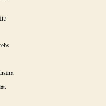
lt!
rebs
chsinn
st.