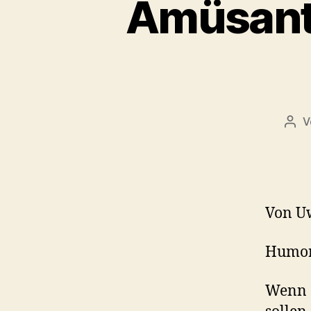
Amüsante
V
Beit
Von U
Humor 
Wenn G