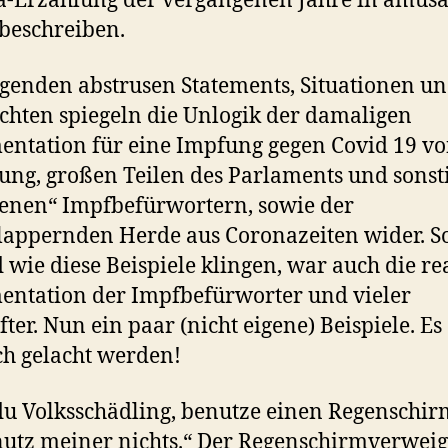
-Erzählung der vergangenen Jahre in amüsa
beschreiben.
lgenden abstrusen Statements, Situationen u
chten spiegeln die Unlogik der damaligen
ntation für eine Impfung gegen Covid 19 v
ung, großen Teilen des Parlaments und sonst
enen“ Impfbefürwortern, sowie der
appernden Herde aus Coronazeiten wider. S
 wie diese Beispiele klingen, war auch die re
ntation der Impfbefürworter und vieler
ter. Nun ein paar (nicht eigene) Beispiele. Es
ch gelacht werden!
du Volksschädling, benutze einen Regenschir
nutz meiner nichts.“ Der Regenschirmverwei