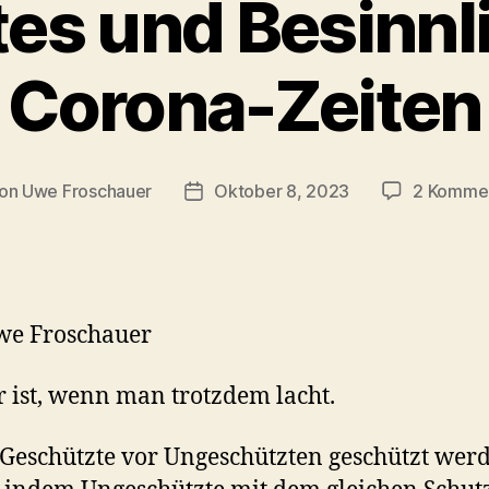
s und Besinnl
Corona-Zeiten
on
Uwe Froschauer
Oktober 8, 2023
2 Komme
ragsautor
Beitragsdatum
we Froschauer
ist, wenn man trotzdem lacht.
eschützte vor Ungeschützten geschützt wer