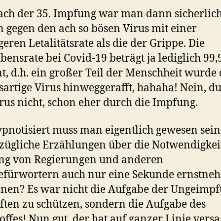
ch der 35. Impfung war man dann sicherlic
gegen den ach so bösen Virus mit einer
geren Letalitätsrate als die der Grippe. Die
bensrate bei Covid-19 beträgt ja lediglich 99,
t, d.h. ein großer Teil der Menschheit wurde
sartige Virus hinweggerafft, hahaha! Nein, d
rus nicht, schon eher durch die Impfung.
pnotisiert muss man eigentlich gewesen sei
zügliche Erzählungen über die Notwendigkei
ng von Regierungen und anderen
efürwortern auch nur eine Sekunde ernstne
nen? Es war nicht die Aufgabe der Ungeimpf
ten zu schützen, sondern die Aufgabe des
offes! Nun gut, der hat auf ganzer Linie versa