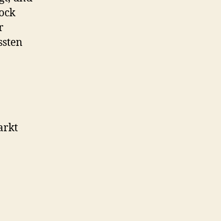
ock
r
ssten
arkt