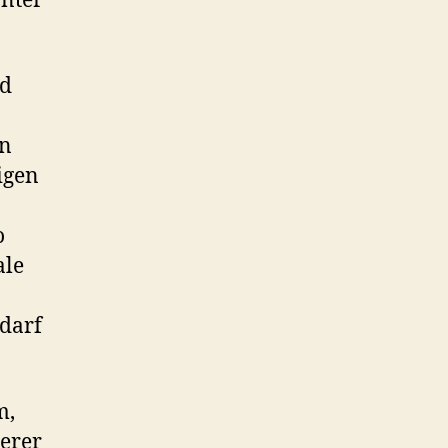
nter
nd
on
igen
o
ale
 darf
m,
gerer