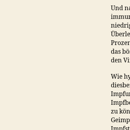
Und na
immun 
niedri
Überle
Prozen
das bö
den Vi
Wie hy
diesbe
Impfu
Impfb
zu kön
Geimpf
Impfst