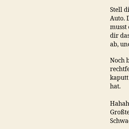
Stell 
Auto. 
musst 
dir da
ab, un
Noch b
rechtf
kaputt
hat.
Hahaha
Großte
Schwac