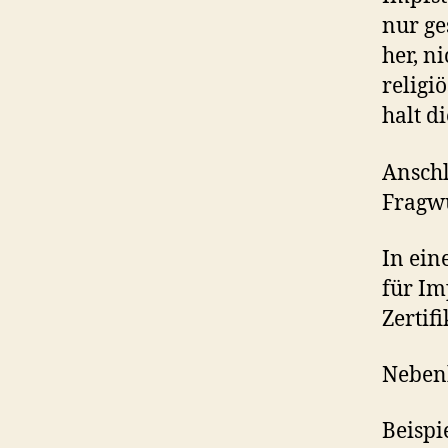
nur ge
her, n
religi
halt d
Anschl
Fragwü
In ein
für Im
Zertifi
Neben
Beispi