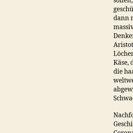
sollen
geschü
dann m
massiv
Denken
Aristo
Löcher
Käse, 
die ha
weltwe
abgew
Schwa
Nachfo
Geschi