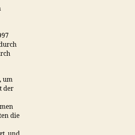
h
997
 durch
urch
n, um
t der
hmen
ten die
gt, und