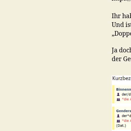
Ihr ha
Und is
„Doppe
Ja doc
der Ge