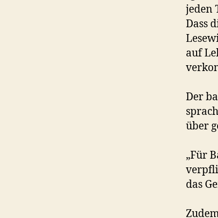
jeden 
Dass d
Lesewi
auf Le
verko
Der ba
sprac
über g
„Für B
verpfl
das Ge
Zudem 