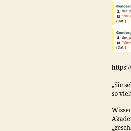
https:
„Sie s
so viel
Wissen
Akadem
„gesch