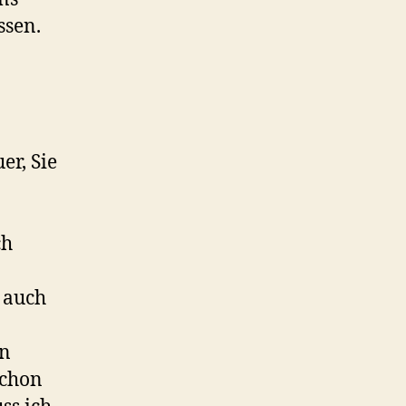
ssen.
er, Sie
ch
 auch
on
schon