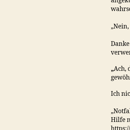
angekü
wahrsc
„Nein,
Danke 
verwen
„
Ach, 
gewöhn
Ich nic
„Notfa
Hilfe 
https: