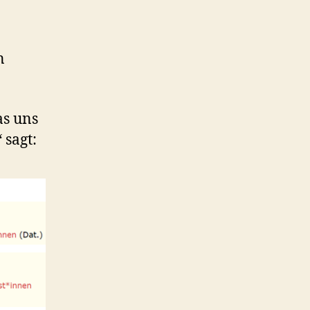
n
as uns
 sagt: