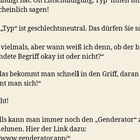
ndigt hat. Oh Entschuldigung, Typ*innen mu
heinlich sagen!
 „Typ“ ist geschlechtsneutral. Das dürfen Sie s
vielmals, aber wann weiß ich denn, ob der b
dete Begriff okay ist oder nicht?“
das bekommt man schnel
l
in den Griff, daran
t man sich!“
ht!
lls kann man immer noch den „Genderator“ 
nehmen. Hier der Link dazu:
//www.genderator.app/“