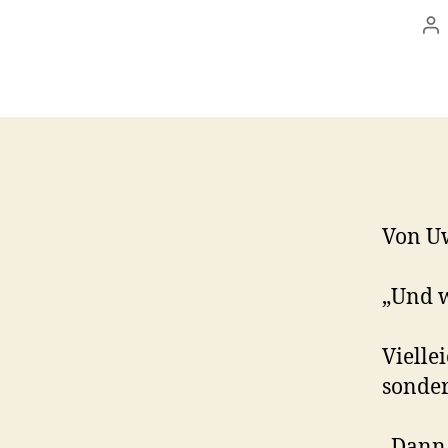
Be
Von U
„Und w
Vielle
sonder
„Dann 