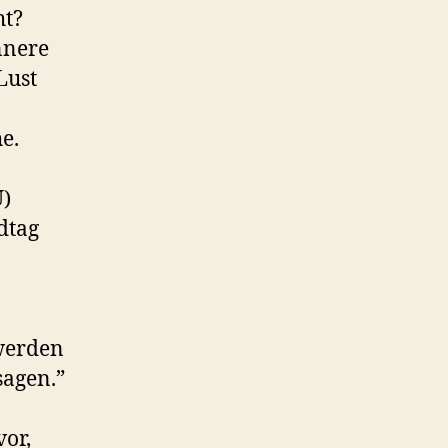
ht?
nnere
Lust
e.
U)
dtag
 werden
sagen.”
vor,