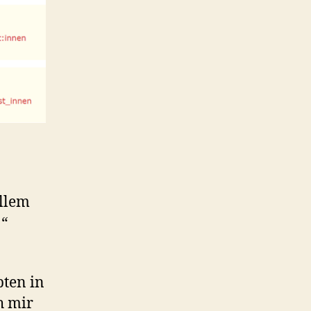
allem
!“
ten in
h mir