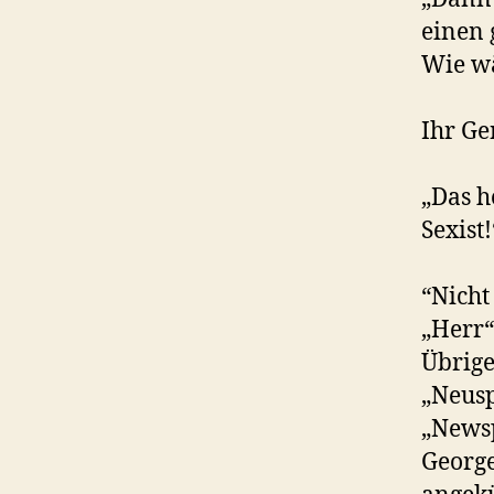
einen 
Wie wä
Ihr Ge
„Das h
Sexist!
“Nicht
„Herr“
Übrige
„Neusp
„Newsp
George