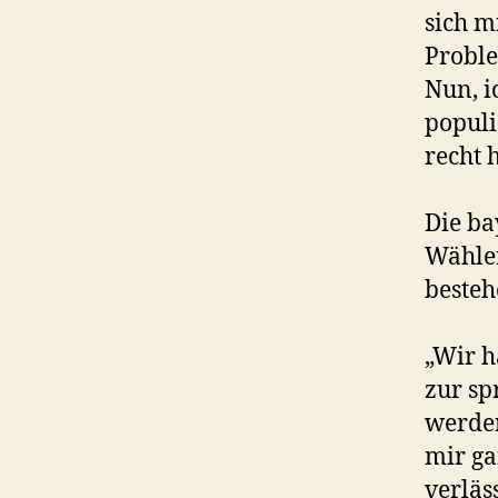
sich m
Probl
Nun, i
populi
recht h
Die ba
Wähler
besteh
„Wir h
zur sp
werden
mir ga
verläs