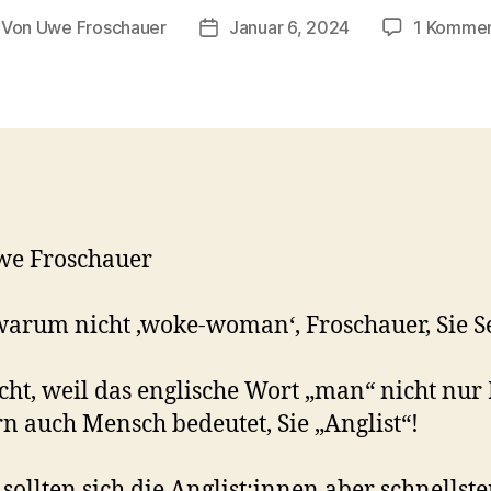
Von
Uwe Froschauer
Januar 6, 2024
1 Kommen
itragsautor
Beitragsdatum
we Froschauer
arum nicht ‚woke-woman‘, Froschauer, Sie Se
icht, weil das englische Wort „man“ nicht nu
n auch Mensch bedeutet, Sie „Anglist“!
sollten sich die Anglist:innen aber schnellst