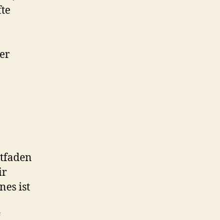
fte
er
itfaden
ir
nes ist
“