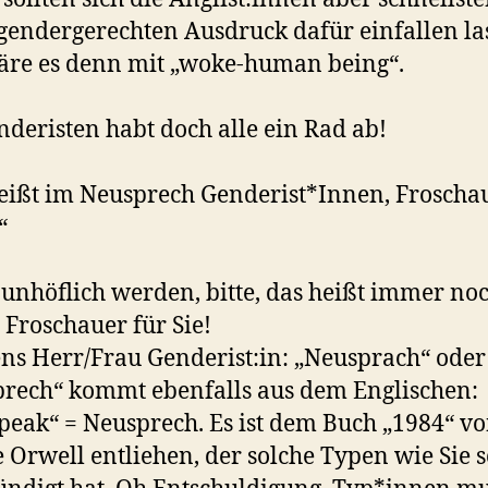
gendergerechten Ausdruck dafür einfallen la
re es denn mit „woke-human being“.
nderisten habt doch alle ein Rad ab!
eißt im Neusprech Genderist*Innen, Froschau
“
 unhöflich werden, bitte, das heißt immer no
 Froschauer für Sie!
ns Herr/Frau Genderist:in: „Neusprach“ oder
rech“ kommt ebenfalls aus dem Englischen:
eak“ = Neusprech. Es ist dem Buch „1984“ v
 Orwell entliehen, der solche Typen wie Sie 