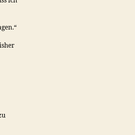
ss ich
agen.“
isher
zu