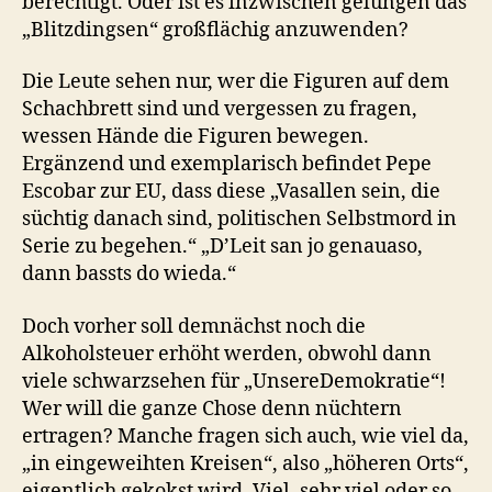
berechtigt. Oder ist es inzwischen gelungen das
„Blitzdingsen“ großflächig anzuwenden?
Die Leute sehen nur, wer die Figuren auf dem
Schachbrett sind und vergessen zu fragen,
wessen Hände die Figuren bewegen.
Ergänzend und exemplarisch befindet Pepe
Escobar zur EU, dass diese „Vasallen sein, die
süchtig danach sind, politischen Selbstmord in
Serie zu begehen.“ „D’Leit san jo genauaso,
dann bassts do wieda.“
Doch vorher soll demnächst noch die
Alkoholsteuer erhöht werden, obwohl dann
viele schwarzsehen für „UnsereDemokratie“!
Wer will die ganze Chose denn nüchtern
ertragen? Manche fragen sich auch, wie viel da,
„in eingeweihten Kreisen“, also „höheren Orts“,
eigentlich gekokst wird. Viel, sehr viel oder so