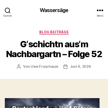
Wassersäge
Suchen
Menü
Kategorien
BLOG BEITRÄGE
G‘schichtn aus‘m
Nachbargartn – Folge 52
Von
Uwe Froschauer
Juni 6, 2026
Beitragsautor
Beitragsdatum