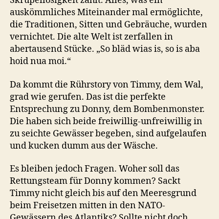
Skrupellosigkeit zählt. Alles, was ein
auskömmliches Miteinander mal ermöglichte,
die Traditionen, Sitten und Gebräuche, wurden
vernichtet. Die alte Welt ist zerfallen in
abertausend Stücke. „So bläd wias is, so is aba
hoid nua moi.“
Da kommt die Rührstory von Timmy, dem Wal,
grad wie gerufen. Das ist die perfekte
Entsprechung zu Donny, dem Bombenmonster.
Die haben sich beide freiwillig-unfreiwillig in
zu seichte Gewässer begeben, sind aufgelaufen
und kucken dumm aus der Wäsche.
Es bleiben jedoch Fragen. Woher soll das
Rettungsteam für Donny kommen? Sackt
Timmy nicht gleich bis auf den Meeresgrund
beim Freisetzen mitten in den NATO-
Gewässern des Atlantiks? Sollte nicht doch