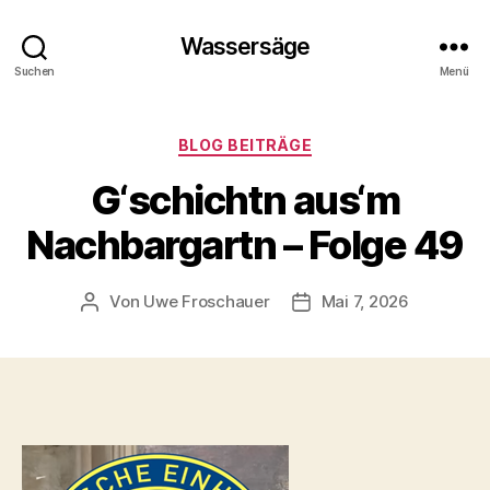
Wassersäge
Suchen
Menü
Kategorien
BLOG BEITRÄGE
G‘schichtn aus‘m
Nachbargartn – Folge 49
Von
Uwe Froschauer
Mai 7, 2026
Beitragsautor
Beitragsdatum