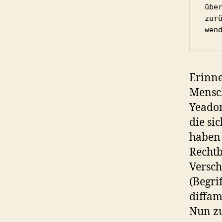
übe
zur
wen
Erinne
Mensc
Yeadon
die si
haben 
Rechtb
Versch
(Begri
diffami
Nun z