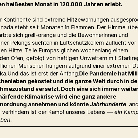
n heißesten Monat in 120.000 Jahren erlebt.
er Kontinente sind extreme Hitzewarnungen ausgespr
nada steht seit Monaten in Flammen. Der Himmel übe
rbte sich grell-orange und die Bewohnerinnen und
er Pekings suchten in Luftschutzkellern Zuflucht vor
en Hitze. Teile Europas glichen wochenlang einem
den Ofen, gefolgt von heftigen Unwettern mit Starkre
llionen Menschen hungern aufgrund einer extremen Dü
ika.Und das ist erst der Anfang.
Die Pandemie hat Mil
henleben gekostet und die ganze Welt durch in de
hmezustand versetzt. Doch eine sich immer weite
härfende Klimakrise wird eine ganz andere
nordnung annehmen und könnte
Jahrhunderte
and
 verhindern ist der Kampf unseres Lebens —
ein Kam
eben.