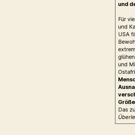
und de
Für vi
und Ka
USA fä
Bewohn
extrem
glühen
und Mi
Ostafr
Mensc
Ausna
versc
Größe
Das zu
Überl