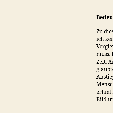
Bedeu
Zu die
ich ke
Vergle
muss. 
Zeit. 
glaubt
Anstie
Mensch
erhiel
Bild u