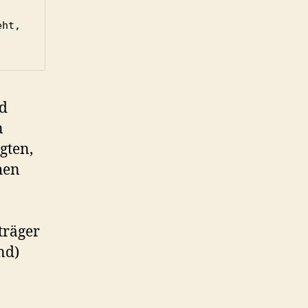
ht, 
nd
n
gten,
hen
träger
nd)