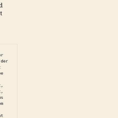
d
t
r 
der 
 
e 
, 
, 
s 
m 
t 