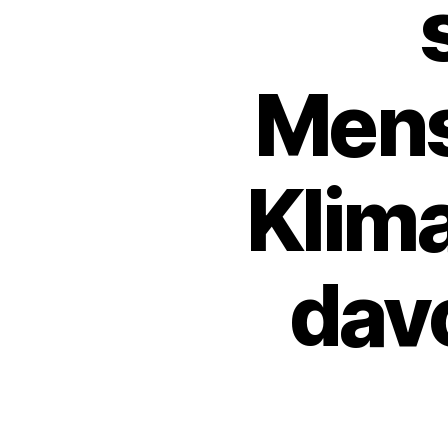
Men
Klima
dav