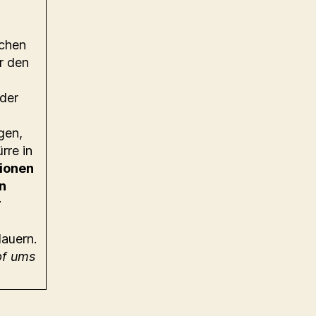
ochen
r den
 der
gen,
rre in
lionen
n
r
auern.
pf ums