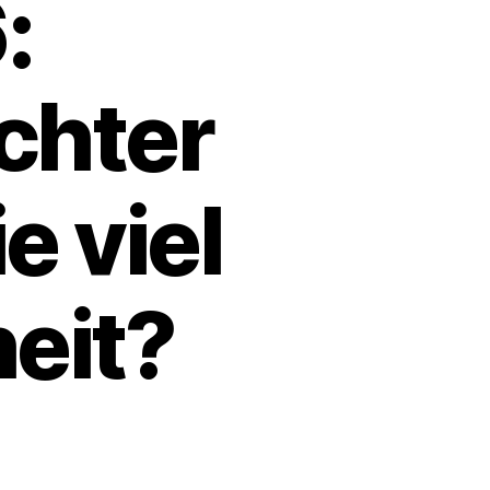
:
hter
e viel
eit?