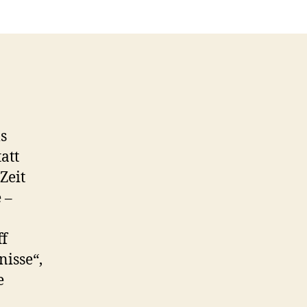
s
att
Zeit
 –
ff
nisse“,
e