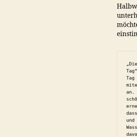
Halbwa
unterh
möchte
einst
„Di
Tag
Tag
mit
an.
sch
ern
das
und
Was
dav