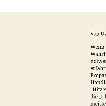
Von U
Wenn W
Wahrhe
notwen
erfahr
Propag
Handla
„Hitze
die „U
meiste