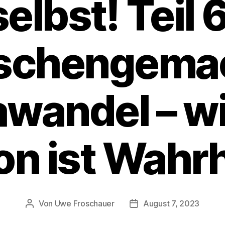
selbst! Teil 6
schengemac
wandel – wi
on ist Wahrh
Von
Uwe Froschauer
August 7, 2023
Beitragsautor
Beitragsdatum