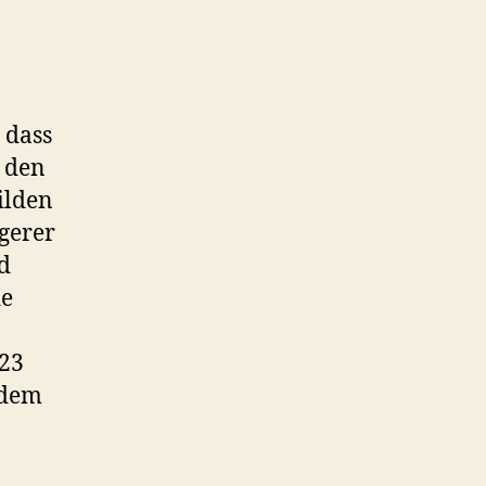
 dass
h den
ilden
ngerer
d
de
023
ndem