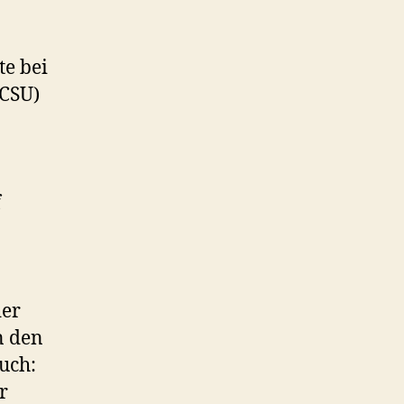
te bei
(CSU)
f
der
n den
uch:
r