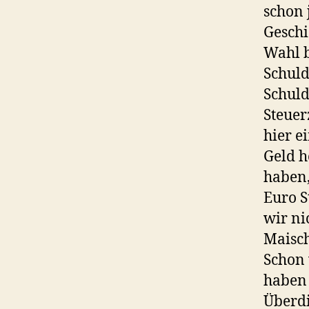
schon 
Geschi
Wahl b
Schuld
Schuld
Steuer
hier e
Geld h
haben
Euro S
wir ni
Maisch
Schon 
haben 
Überdi