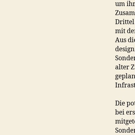
um ihr
Zusamm
Dritte
mit de
Aus di
design
Sonder
alter
geplan
Infras
Die po
bei er
mitget
Sonder