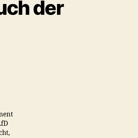
uch der
ment
AfD
cht,