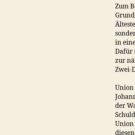
Zum Be
Grundg
Ältest
sonde
in ein
Dafür 
zur nä
Zwei-D
Union 
Johann
der Wa
Schuld
Union 
diesen