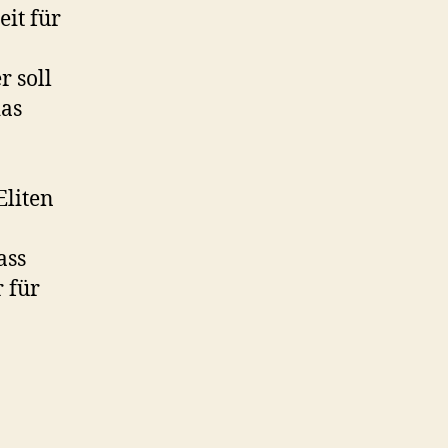
eit für
 soll
das
Eliten
ass
 für