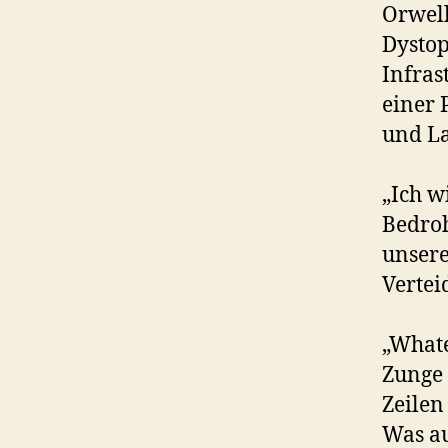
Orwell
Dystop
Infras
einer 
und La
„Ich w
Bedroh
unsere
Vertei
„Whate
Zunge 
Zeilen
Was a