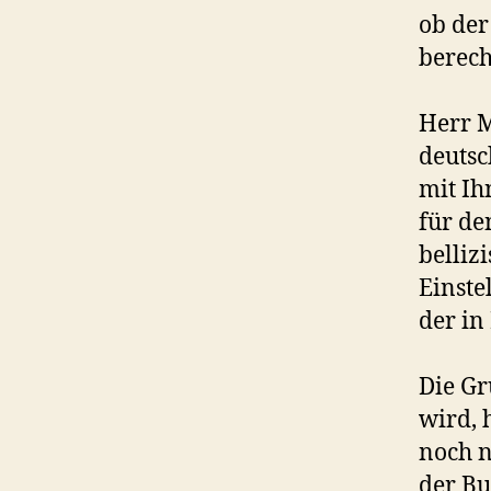
ob der
berech
Herr M
deutsc
mit Ih
für de
belliz
Einste
der in
Die Gr
wird, 
noch n
der Bu