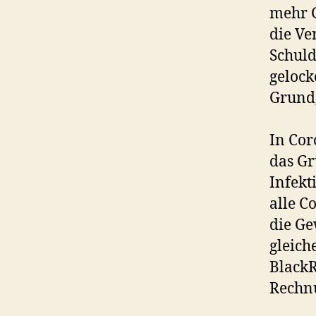
mehr G
die Ve
Schuld
gelock
Grundg
In Cor
das Gr
Infekt
alle C
die Ge
gleich
BlackR
Rechnu