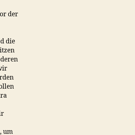
or der
d die
itzen
 deren
wir
arden
ollen
dra
ir
n, um