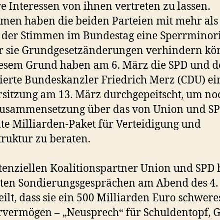
e Interessen von ihnen vertreten zu lassen.
en haben die beiden Parteien mit mehr als
l der Stimmen im Bundestag eine Sperrminori
r sie Grundgesetzänderungen verhindern kö
esem Grund haben am 6. März die SPD und d
ierte Bundeskanzler Friedrich Merz (CDU) ei
sitzung am 13. März durchgepeitscht, um no
 Zusammensetzung über das von Union und S
te Milliarden-Paket für Verteidigung und
truktur zu beraten.
tenziellen Koalitionspartner Union und SPD 
sten Sondierungsgesprächen am Abend des 4
eilt, dass sie ein 500 Milliarden Euro schwere
vermögen – „Neusprech“ für Schuldentopf, 