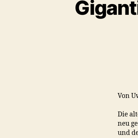
Gigant
Von U
Die al
neu ge
und de