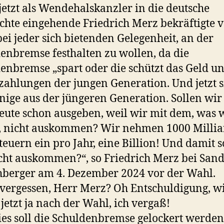
jetzt als Wendehalskanzler in die deutsche
chte eingehende Friedrich Merz bekräftigte v
ei jeder sich bietenden Gelegenheit, an der
enbremse festhalten zu wollen, da die
enbremse „spart oder die schützt das Geld un
zahlungen der jungen Generation. Und jetzt s
inige aus der jüngeren Generation. Sollen wir
eute schon ausgeben, weil wir mit dem, was 
, nicht auskommen? Wir nehmen 1000 Milli
teuern ein pro Jahr, eine Billion! Und damit s
cht auskommen?“, so Friedrich Merz bei San
berger am 4. Dezember 2024 vor der Wahl.
vergessen, Herr Merz? Oh Entschuldigung, w
jetzt ja nach der Wahl, ich vergaß!
es soll die Schuldenbremse gelockert werde