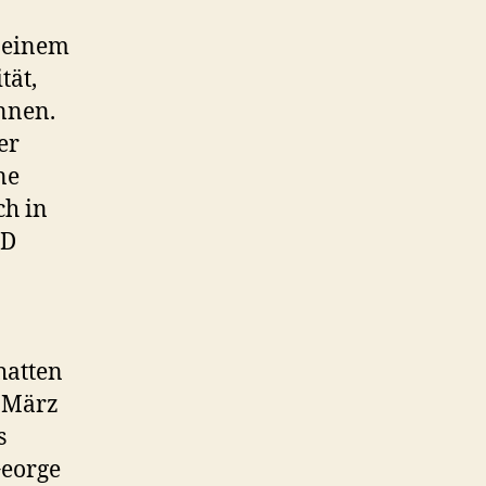
 einem
tät,
nnen.
er
ne
ch in
PD
hatten
. März
s
George