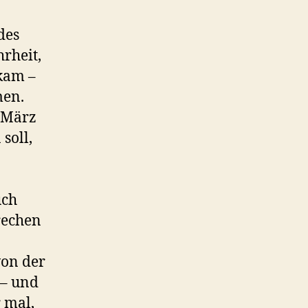
des
rheit,
kam –
men.
. März
soll,
uch
rechen
von der
 – und
r mal,