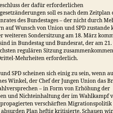
schluss der dafür erforderlichen
esetzänderungen soll es nach dem Zeitplan 
enrates des Bundestages – der nicht durch Meh
rn auf Wunsch von Union und SPD zustande 
er weiteren Sondersitzung am 18. März kom
sind in Bundestag und Bundesrat, der am 21
chsten regulären Sitzung zusammenkommen 
rittel-Mehrheiten erforderlich.
und SPD scheinen sich einig zu sein, wenn a
es Winkel, der Chef der Jungen Union das B
hlversprechen – in Form von Erhöhung der
en und Nichteinhaltung der im Wahlkampf 
propagierten verschärften Migrationspolitik
 absurden Plan heftig kritisierte. Schauen wi