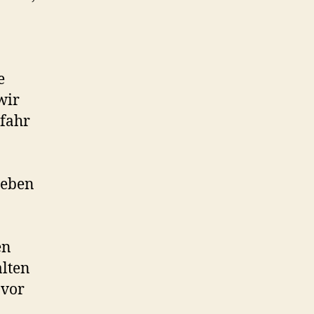
e
wir
efahr
Leben
en
alten
 vor