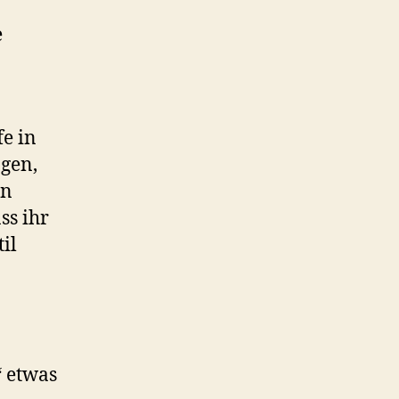
e
e in
ngen,
nn
ss ihr
il
“ etwas