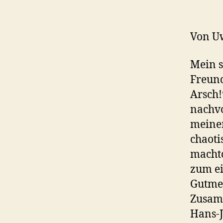
Von U
Mein s
Freund
Arsch!
nachvo
meiner
chaoti
machto
zum ei
Gutme
Zusamm
Hans-J