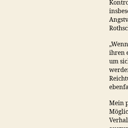
Kontro
insbes
Angstv
Rothsc
„Wenn 
ihren 
um sic
werden
Reicht
ebenfa
Mein p
Möglic
Verhal