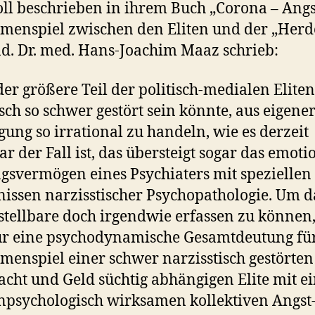
ll beschrieben in ihrem Buch „Corona – Angs
enspiel zwischen den Eliten und der „Herd
nd. Dr. med. Hans-Joachim Maaz schrieb:
der größere Teil der politisch-medialen Eliten
sch so schwer gestört sein könnte, aus eigene
gung so irrational zu handeln, wie es derzeit
ar der Fall ist, das übersteigt sogar das emoti
gsvermögen eines Psychiaters mit speziellen
issen narzisstischer Psychopathologie. Um d
tellbare doch irgendwie erfassen zu können, 
r eine psychodynamische Gesamtdeutung fü
enspiel einer schwer narzisstisch gestörte
cht und Geld süchtig abhängigen Elite mit e
psychologisch wirksamen kollektiven Angst