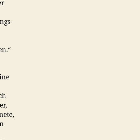
er
ngs-
en.“
ine
ch
er,
nete,
em