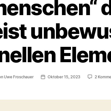
menschen“ d
ist unbewu
nellen Ele
on
Uwe Froschauer
Oktober 15, 2023
2 Komme
ragsautor
Beitragsdatum