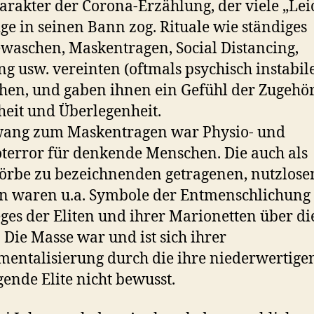
arakter der Corona-Erzählung, der viele „Lei
ge in seinen Bann zog. Rituale wie ständiges
aschen, Maskentragen, Social Distancing,
g usw. vereinten (oftmals psychisch instabil
en, und gaben ihnen ein Gefühl der Zugehör
heit und Überlegenheit.
wang zum Maskentragen war Physio- und
terror für denkende Menschen. Die auch als
rbe zu bezeichnenden getragenen, nutzlose
n waren u.a. Symbole der Entmenschlichung
eges der Eliten und ihrer Marionetten über di
 Die Masse war und ist sich ihrer
mentalisierung durch die ihre niederwertigen
gende Elite nicht bewusst.