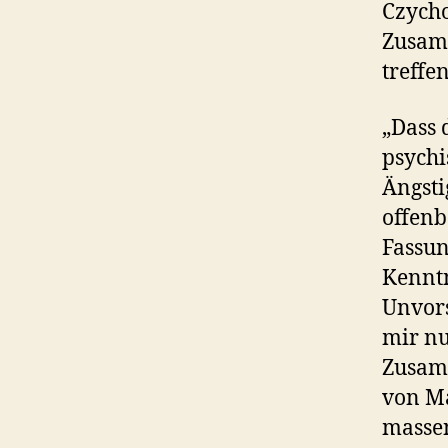
Czycho
Zusamm
treffe
„Dass 
psychi
Ängsti
offenb
Fassun
Kenntn
Unvors
mir nu
Zusamm
von Ma
massen