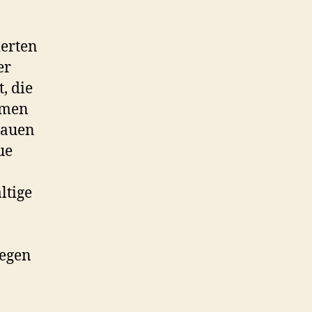
ierten
er
, die
mmen
rauen
ue
ltige
segen