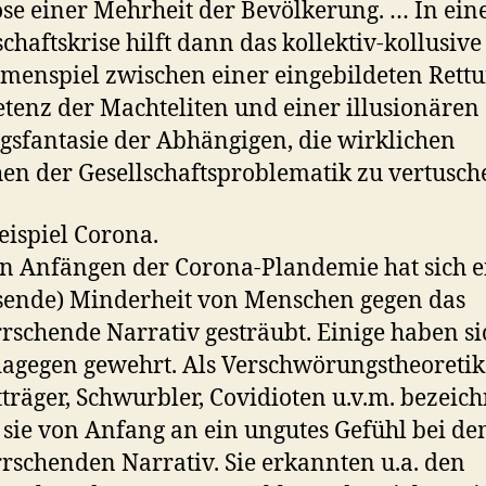
se einer Mehrheit der Bevölkerung. … In ein
schaftskrise hilft dann das kollektiv-kollusive
enspiel zwischen einer eingebildeten Rettu
enz der Machteliten und einer illusionären
gsfantasie der Abhängigen, die wirklichen
en der Gesellschaftsproblematik zu vertusch
ispiel Corona.
en Anfängen der Corona-Plandemie hat sich e
ende) Minderheit von Menschen gegen das
rschende Narrativ gesträubt. Einige haben si
dagegen gewehrt. Als Verschwörungstheoretik
träger, Schwurbler, Covidioten u.v.m. bezeich
 sie von Anfang an ein ungutes Gefühl bei d
rschenden Narrativ. Sie erkannten u.a. den