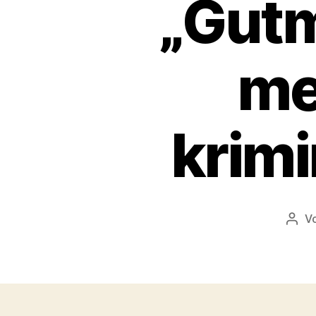
„Gut
me
krimi
V
Beit