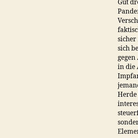
Gut dr
Pandem
Versch
faktis
sicher
sich b
gegen 
in die
Impfan
jemand
Herde 
intere
steuer
sonder
Elemen