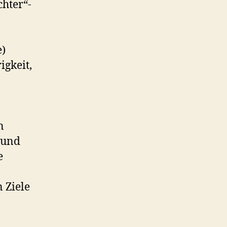
chter“-
e)
igkeit,
n
 und
e
 Ziele