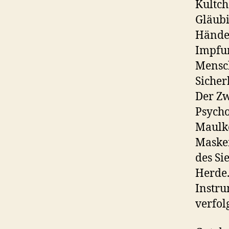
Kultch
Gläubi
Händew
Impfun
Mensch
Sicher
Der Z
Psycho
Maulkö
Maske
des Si
Herde.
Instru
verfol