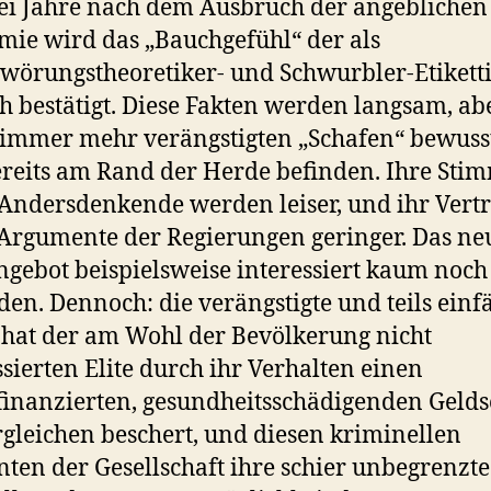
ei Jahre nach dem Ausbruch der angeblichen
ie wird das „Bauchgefühl“ der als
wörungstheoretiker- und Schwurbler-Etikett
ch bestätigt. Diese Fakten werden langsam, ab
 immer mehr verängstigten „Schafen“ bewusst
ereits am Rand der Herde befinden. Ihre Sti
Andersdenkende werden leiser, und ihr Vert
 Argumente der Regierungen geringer. Das ne
gebot beispielsweise interessiert kaum noch
en. Dennoch: die verängstigte und teils einfä
hat der am Wohl der Bevölkerung nicht
ssierten Elite durch ihr Verhalten einen
finanzierten, gesundheitsschädigenden Geld
gleichen beschert, und diesen kriminellen
ten der Gesellschaft ihre schier unbegrenzte