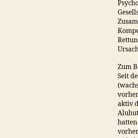
Psycho
Gesell
Zusamm
Kompet
Rettun
Ursach
Zum Be
Seit d
(wachs
vorher
aktiv 
Aluhut
hatten
vorher