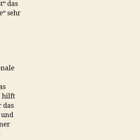
t“ das
e“ sehr
r
onale
as
hilft
r das
n und
iner
-