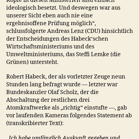
Köpfe in diesen Ministerien sind einfach
ideologisch besetzt. Und deswegen war aus
unserer Sicht eben auch nie eine
ergebnisoffene Prüfung möglich“,
schlussfolgerte Andreas Lenz (CDU) hinsichtlich
der Entscheidungen des Habeck‘schen
Wirtschaftsministeriums und des
Umweltministeriums, das Steffi Lemke (die
Grünen) untersteht.
Robert Habeck, der als vorletzter Zeuge neun
Stunden lang befragt wurde — letzter war
Bundeskanzler Olaf Scholz, der die
Abschaltung der restlichen drei
Atomkraftwerke als „richtig“ einstufte —, gab
vor laufenden Kameras folgendes Statement ab
(transkribierter Text):
„Ich habe umfänglich Auskunft gegeben und