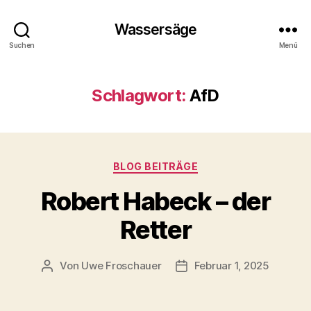
Wassersäge
Suchen
Menü
Schlagwort:
AfD
Kategorien
BLOG BEITRÄGE
Robert Habeck – der
Retter
Von
Uwe Froschauer
Februar 1, 2025
Beitragsautor
Beitragsdatum