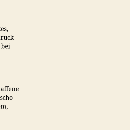
es,
druck
 bei
haffene
 scho
em,