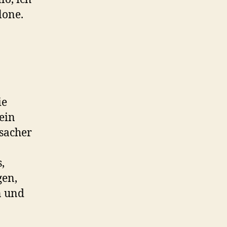
lone.
ie
ein
rsacher
,
gen,
n und