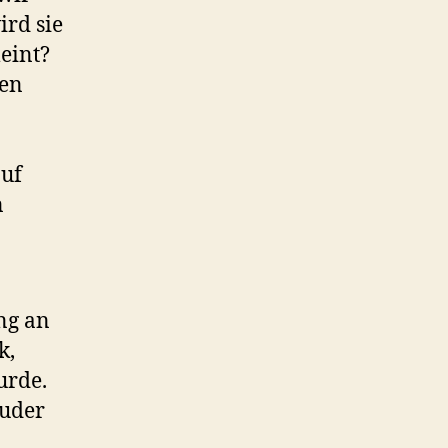
ird sie
eint?
den
auf
n
ng an
k,
urde.
Ruder