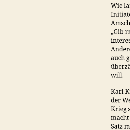
Wie la
Initia
Amsche
„Gib m
intere
Andere
auch g
überzä
will.
Karl K
der We
Krieg 
macht 
Satz m