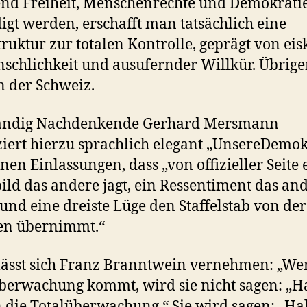
nd Freiheit, Menschenrechte und Demokrati
igt werden, erschafft man tatsächlich eine
truktur zur totalen Kontrolle, geprägt von eis
chlichkeit und ausufernder Willkür. Übrige
n der Schweiz.
tändig Nachdenkende Gerhard Mersmann
iert hierzu sprachlich elegant „UnsereDemok
inen Einlassungen, dass „von offizieller Seite 
ild das andere jagt, ein Ressentiment das an
 und eine dreiste Lüge den Staffelstab von der
en übernimmt.“
lässt sich Franz Branntwein vernehmen: „We
berwachung kommt, wird sie nicht sagen: „Ha
n die Totalüberwachung.“ Sie wird sagen: „Hal