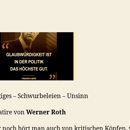
ges – Schwurbeleien – Unsinn
atire von
Werner Roth
noch hört man auch von kritischen Köpfen, 