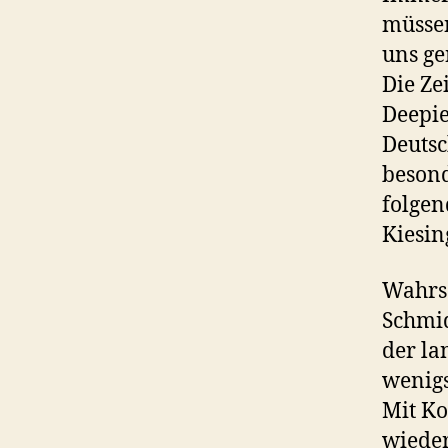
müssen
uns ge
Die Ze
Deepie
Deutsc
besond
folgen
Kiesin
Wahrsc
Schmid
der la
wenigs
Mit Ko
wieder