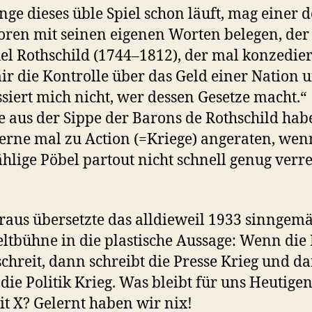
nge dieses üble Spiel schon läuft, mag einer d
toren mit seinen eigenen Worten belegen, de
l Rothschild (1744–1812), der mal konzedier
ir die Kontrolle über das Geld einer Nation 
ssiert mich nicht, wer dessen Gesetze macht.“
 aus der Sippe der Barons de Rothschild hab
erne mal zu Action (=Kriege) angeraten, wen
hlige Pöbel partout nicht schnell genug verr
raus übersetzte das alldieweil 1933 sinngem
ltbühne in die plastische Aussage: Wenn die
schreit, dann schreibt die Presse Krieg und d
die Politik Krieg. Was bleibt für uns Heutige
it X? Gelernt haben wir nix!