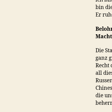
bin di
Er ruh
Belohn
Macht
Die St
ganz g
Recht 
all di
Russen
Chines
die un
beherr