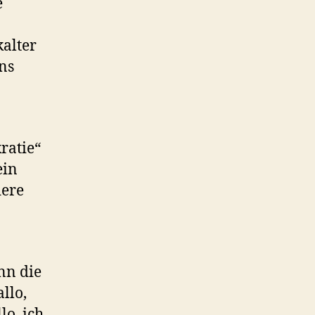
e
kalter
ns
ratie“
ein
dere
nn die
llo,
lo, ich