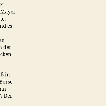
er
r Mayer
te:
und es
en
n der
ecken
äß in
 Börse
ann
n? Der