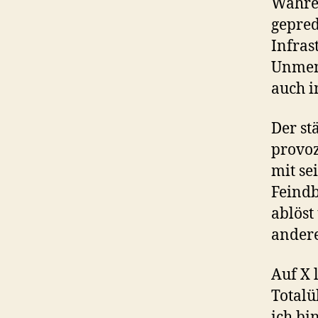
Währe
gepred
Infras
Unmens
auch i
Der s
provoz
mit se
Feindb
ablöst
ander
Auf X 
Totalü
ich bi