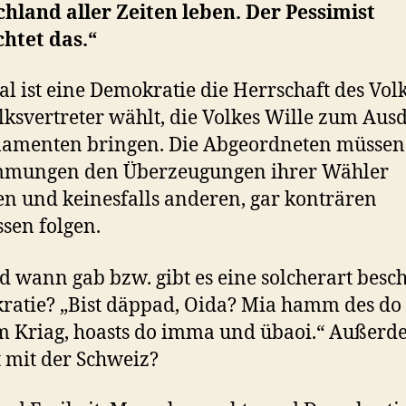
hland aller Zeiten leben. Der Pessimist
htet das.“
al ist eine Demokratie die Herrschaft des Volk
lksvertreter wählt, die Volkes Wille zum Aus
lamenten bringen. Die Abgeordneten müssen
mmungen den Überzeugungen ihrer Wähler
n und keinesfalls anderen, gar konträren
ssen folgen.
 wann gab bzw. gibt es eine solcherart besc
atie? „Bist däppad, Oida? Mia hamm des do
m Kriag, hoasts do imma und übaoi.“ Außerd
t mit der Schweiz?