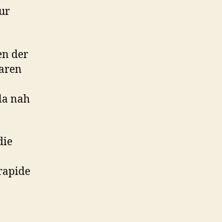
ur
en der
waren
la nah
die
 rapide