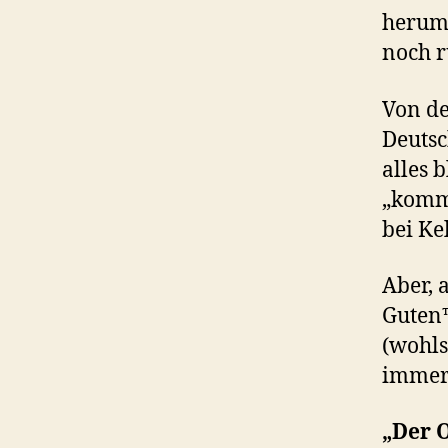
herum
noch r
Von de
Deutsc
alles 
„kommu
bei Ke
Aber, 
Guten™
(wohls
immer 
„Der O