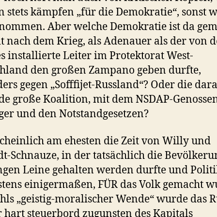
 stets kämpfen „für die Demokratie“, sonst w
nommen. Aber welche Demokratie ist da gem
it nach dem Krieg, als Adenauer als der von 
s installierte Leiter im Protektorat West-
hland den großen Zampano geben durfte,
ers gegen „Sofffijet-Russland“? Oder die dar
de große Koalition, mit dem NSDAP-Genosse
ger und den Notstandgesetzen?
heinlich am ehesten die Zeit von Willy und
t-Schnauze, in der tatsächlich die Bevölkeru
ngen Leine gehalten werden durfte und Politi
tens einigermaßen, FÜR das Volk gemacht w
hls „geistig-moralischer Wende“ wurde das 
 hart steuerbord zugunsten des Kapitals