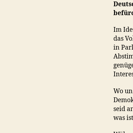
Deutsc
befürc
Im Ide
das Vo
in Par
Absti
genüge
Intere
Wo und
Demokr
seid a
was is