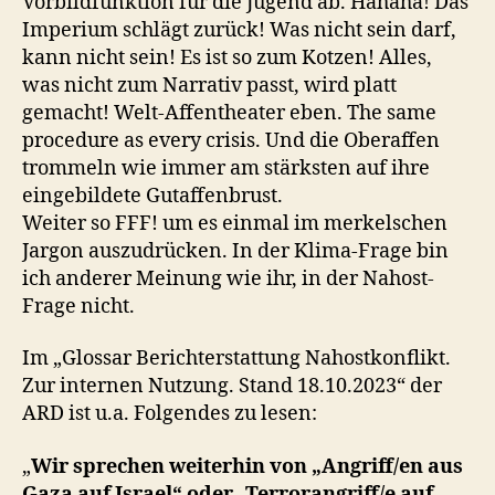
Vorbildfunktion für die Jugend ab. Hahaha! Das
Imperium schlägt zurück! Was nicht sein darf,
kann nicht sein! Es ist so zum Kotzen! Alles,
was nicht zum Narrativ passt, wird platt
gemacht! Welt-Affentheater eben. The same
procedure as every crisis. Und die Oberaffen
trommeln wie immer am stärksten auf ihre
eingebildete Gutaffenbrust.
Weiter so FFF! um es einmal im merkelschen
Jargon auszudrücken. In der Klima-Frage bin
ich anderer Meinung wie ihr, in der Nahost-
Frage nicht.
Im „Glossar Berichterstattung Nahostkonflikt.
Zur internen Nutzung. Stand 18.10.2023“ der
ARD ist u.a. Folgendes zu lesen:
„
Wir sprechen weiterhin von „Angriff/en aus
Gaza auf Israel“ oder „Terrorangriff/e auf