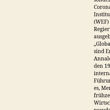
Coron
Insti
(WEF) 
Regier
ausgeb
„Globa
sind E
Annale
den 19
intern
Führun
es, Me
frühze
Wirtsc