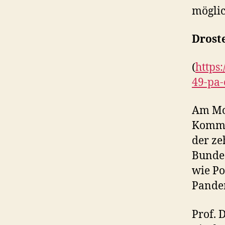
möglic
Drost
(
https
49-pa
Am Mon
Kommis
der ze
Bundes
wie Po
Pandem
Prof. D