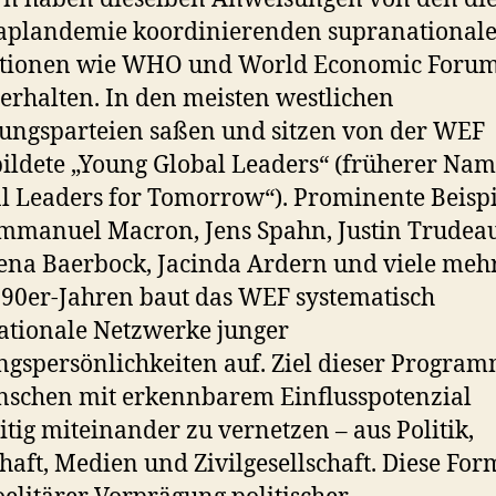
aplandemie koordinierenden supranational
tutionen wie WHO und World Economic Foru
erhalten. In den meisten westlichen
ungsparteien saßen und sitzen von der WEF
ildete „Young Global Leaders“ (früherer Na
l Leaders for Tomorrow“). Prominente Beispi
mmanuel Macron, Jens Spahn, Justin Trudeau
na Baerbock, Jacinda Ardern und viele mehr.
90er-Jahren baut das WEF systematisch
ationale Netzwerke junger
gspersönlichkeiten auf. Ziel dieser Program
nschen mit erkennbarem Einfluss­potenzial
itig miteinander zu vernetzen – aus Politik,
haft, Medien und Zivilgesellschaft. Diese For