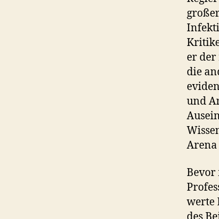
großer
Infekt
Kritik
er der
die an
evide
und A
Ausein
Wissen
Arena
Bevor 
Profes
werte 
des Be