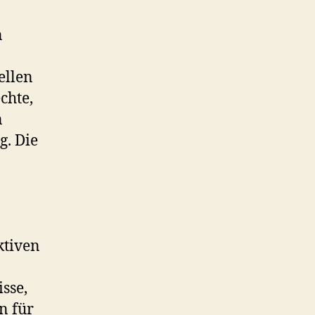
n
ellen
chte,
n
g. Die
ktiven
sse,
n für