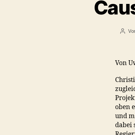
Caus
Vo
Beitr
Von U
Chris
zuglei
Projek
oben e
und me
dabei 
Regier