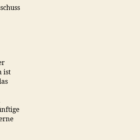
schuss
er
 ist
das
d
ünftige
terne