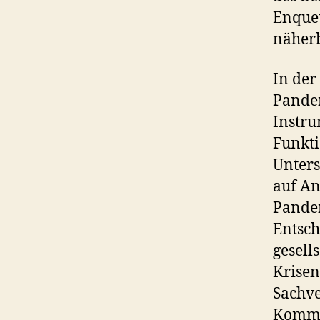
Enque
näher
In der
Pande
Instru
Funkt
Unters
auf An
Pandem
Entsch
gesell
Krisen
Sachve
Kommis