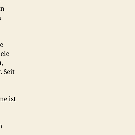
en
m
me
ele
,
 Seit
me ist
m