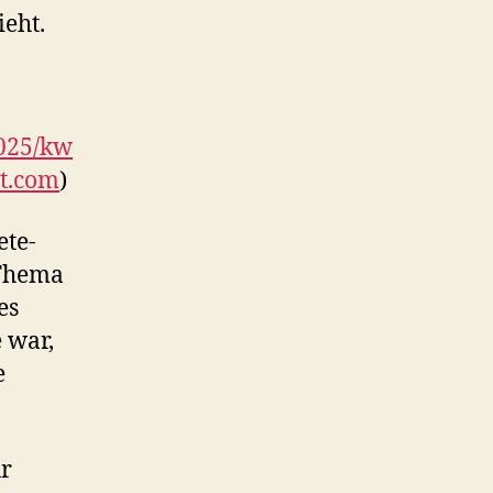
eht.
2025/kw
t.com
)
ete-
 Thema
es
 war,
e
ür