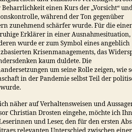
 Beharrlichkeit einen Kurs der „Vorsicht“ un
ionskontrolle, während der Ton gegenüber
ern zunehmend schärfer wurde. Für die einen
 ruhige Erklärer in einer Ausnahmesituation,
deren wurde er zum Symbol eines angeblich
nzbasierten Krisenmanagements, das Widers
ndersdenken kaum duldete. Die
andersetzungen um seine Rolle zeigen, wie s
schaft in der Pandemie selbst Teil der politi
 wurde.
ich näher auf Verhaltensweisen und Aussage
sor Christian Drosten eingehe, möchte ich Ih
Leserinnen und Leser, den für den ersten Abs
itrags relevanten Unterschied zwischen einer