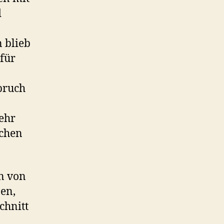
d
 blieb
 für
pruch
ehr
schen
n von
nen,
chnitt