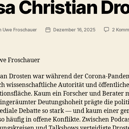
a Christian Dr
n
Uwe Froschauer
Dezember 16, 2025
2 Komm
agsautor
Beitragsdatum
we Froschauer
tian Drosten war während der Corona-Pande
ch wissenschaftliche Autorität und öffentlich
tionsfläche. Kaum ein Forscher und Berater 
ingeräumter Deutungshoheit prägte die polit
diale Debatte so stark — und kaum einer ger
so häufig in offene Konflikte. Zwischen Podcas
ungskreisen und Talkshows verteidigte Drost