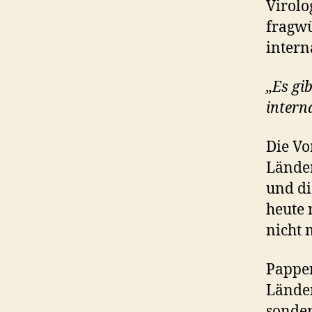
Virolo
fragw
intern
„Es gi
intern
Die Vo
Länder
und di
heute 
nicht 
Papper
Länder
sonder