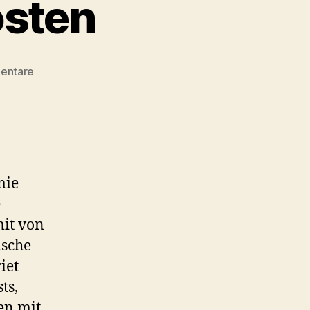
osten
zu
entare
Causa
Christian
Drosten
mie
e
mit von
ische
iet
ts,
en mit