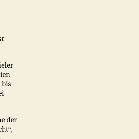
st
ieler
eien
 bis
ei
me der
ht“,
e