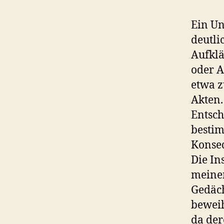
Ein Un
deutli
Aufklä
oder A
etwa z
Akten.
Entsch
bestim
Konseq
Die In
meinen
Gedäch
beweih
da der