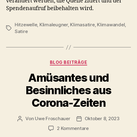
verändert werden, die Quelle zitiert und der
Spendenaufruf beibehalten wird.
Hitzewelle
,
Klimaleugner
,
Klimasatire
,
Klimawandel
,
Schlagwörter
Satire
Kategorien
BLOG BEITRÄGE
Amüsantes und
Besinnliches aus
Corona-Zeiten
Von
Uwe Froschauer
Oktober 8, 2023
Beitragsautor
Beitragsdatum
zu
2 Kommentare
Amüsantes