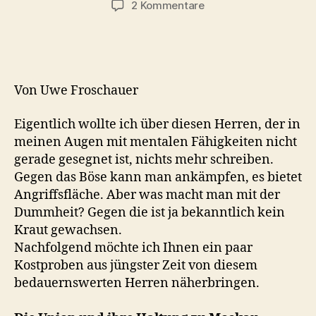
zu
2 Kommentare
Kiesewetter
macht
wie
immer
schlechtes
Von Uwe Froschauer
Wetter
Eigentlich wollte ich über diesen Herren, der in
meinen Augen mit mentalen Fähigkeiten nicht
gerade gesegnet ist, nichts mehr schreiben.
Gegen das Böse kann man ankämpfen, es bietet
Angriffsfläche. Aber was macht man mit der
Dummheit? Gegen die ist ja bekanntlich kein
Kraut gewachsen.
Nachfolgend möchte ich Ihnen ein paar
Kostproben aus jüngster Zeit von diesem
bedauernswerten Herren näherbringen.