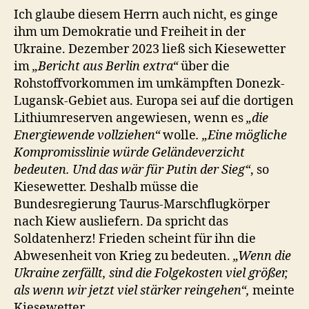
Ich glaube diesem Herrn auch nicht, es ginge
ihm um Demokratie und Freiheit in der
Ukraine. Dezember 2023 ließ sich Kiesewetter
im
„Bericht aus Berlin extra“
über die
Rohstoffvorkommen im umkämpften Donezk-
Lugansk-Gebiet aus. Europa sei auf die dortigen
Lithiumreserven angewiesen, wenn es
„die
Energiewende vollziehen“
wolle
. „Eine mögliche
Kompromisslinie würde Geländeverzicht
bedeuten. Und das wär für Putin der Sieg“
, so
Kiesewetter. Deshalb müsse die
Bundesregierung Taurus-Marschflugkörper
nach Kiew ausliefern. Da spricht das
Soldatenherz! Frieden scheint für ihn die
Abwesenheit von Krieg zu bedeuten.
„Wenn die
Ukraine zerfällt, sind die Folgekosten viel größer,
als wenn wir jetzt viel stärker reingehen“,
meinte
Kiesewetter.