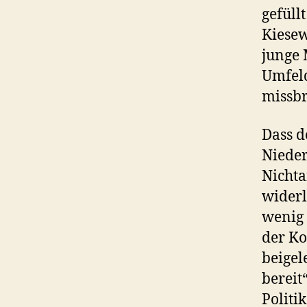
gefüll
Kiesew
junge 
Umfeld
missb
Dass d
Nieder
Nichta
widerl
wenig 
der Ko
beigel
bereit
Politi