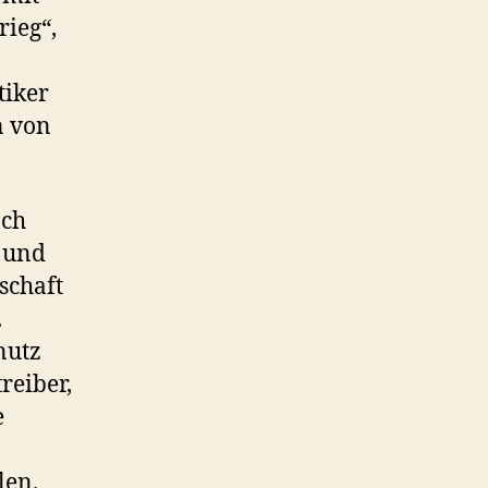
rieg“,
tiker
n von
och
e und
schaft
.
nutz
reiber,
e
len.