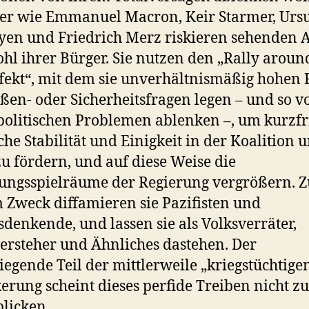
ker wie Emmanuel Macron, Keir Starmer, Urs
yen und Friedrich Merz riskieren sehenden 
hl ihrer Bürger. Sie nutzen den „Rally aroun
ffekt“, mit dem sie unverhältnismäßig hohen 
ßen- oder Sicherheitsfragen legen – und so v
olitischen Problemen ablenken –, um kurzfri
sche Stabilität und Einigkeit in der Koalition 
u fördern, und auf diese Weise die
ngsspielräume der Regierung vergrößern. Z
 Zweck diffamieren sie Pazifisten und
denkende, und lassen sie als Volksverräter,
ersteher und Ähnliches dastehen. Der
egende Teil der mittlerweile „kriegstüchtige
erung scheint dieses perfide Treiben nicht zu
licken.