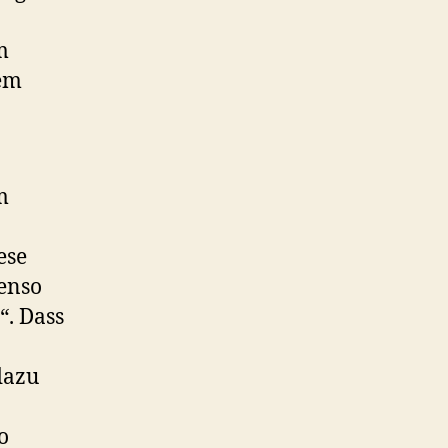
m
nem
m
ese
enso
“. Dass
dazu
o