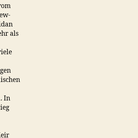
 vom
iew-
idan
hr als
iele
igen
äischen
. In
ieg
eir