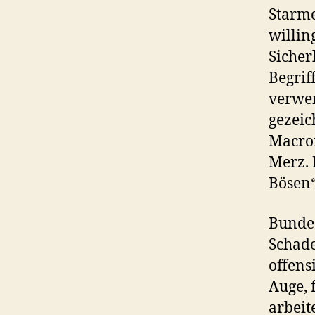
Starme
willin
Sicher
Begrif
verwen
gezei
Macron
Merz. 
Bösen“
Bundes
Schad
offens
Auge, 
arbeit