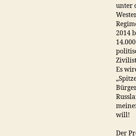
unter 
Westen
Regime
2014 b
14.000
politi
Zivilis
Es wir
„Spitz
Bürger
Russla
meinen
will!
Der Pr