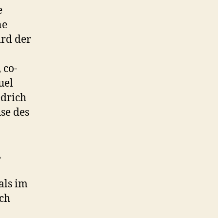
e
ne
ird der
 co-
uel
edrich
se des
,
als im
och