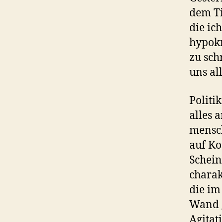
dem Ti
die ic
hypokr
zu sch
uns al
Politi
alles 
mensch
auf Ko
Schein
charak
die im
Wand g
Agitat