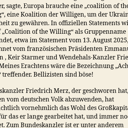
r, sagte, Europa brauche eine „coalition of th
g“, eine Koalition der Willigen, um der Ukrai
heit zu gewähren. In offiziellen Statements w
f „Coalition of the Willing“ als Gruppenname
det, etwa im Statement vom 13. August 2025,
chnet vom französischen Präsidenten Emman
 , Keir Starmer und Wendehals-Kanzler Fri
Meines Erachtens wäre die Bezeichnung „Ach
 treffender. Bellizisten sind böse!
kanzler Friedrich Merz, der geschworen hat
en vom deutschen Volk abzuwenden, hat
ichtlich vornehmlich das Wohl des Großkapit
für das er lange gearbeitet hat, und immer n
et. Zum Bundeskanzler ist er unter anderem