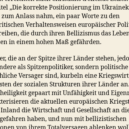
tel „Die korrekte Positionierung im Ukrainek
h zum Anlass nahm, ein paar Worte zu den
itischen Verhaltensweisen europäischer Poli
reiben, die durch ihren Bellizismus das Lebe
len in einem hohen Maß gefährden.
ker, die an der Spitze ihrer Länder stehen, jed
andere als Spitzenpolitiker, sondern politisch
liche Versager sind, kurbeln eine Kriegswirt
sten der sozialen Strukturen ihrer Länder an
heiligkeit gepaart mit Unfähigkeit und Eigen
terisieren die aktuellen europäischen Kriegst
 Inland die Wirtschaft und Gesellschaft an di
efahren haben, und nun mit bellizistischen
ionen von ihrem Totalversagen ablenken wol