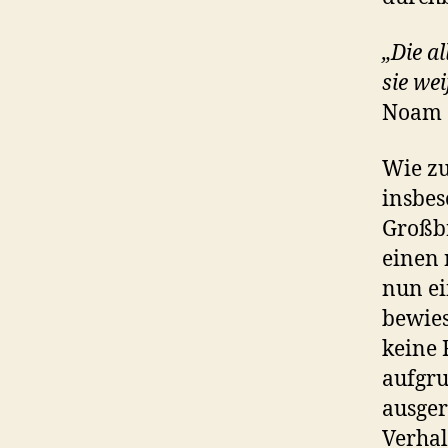
„Die a
sie wei
Noam 
Wie z
insbes
Großbr
einen 
nun ei
bewies
keine 
aufgru
ausger
Verhal