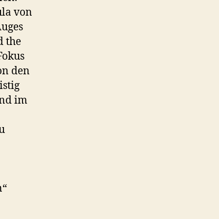
ula von
Auges
d the
Fokus
on den
stig
und im
u
n“