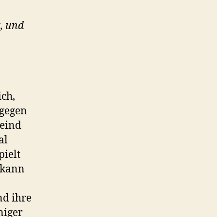
, und
ch,
 gegen
Feind
al
pielt
 kann
nd ihre
niger