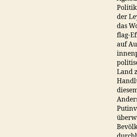
Politi
der Le
das Wo
flag-E
auf Au
innenp
politi
Land z
Handlu
diesem
Anders
Putinv
überwi
Bevölk
durchb