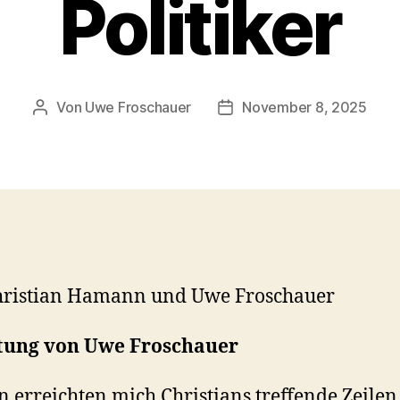
Politiker
Von
Uwe Froschauer
November 8, 2025
Beitragsautor
Beitragsdatum
hristian Hamann und Uwe Froschauer
itung von Uwe Froschauer
n erreichten mich Christians treffende Zeilen