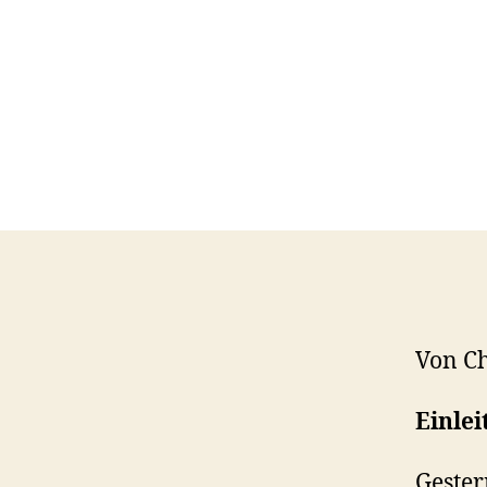
Von C
Einle
Gester