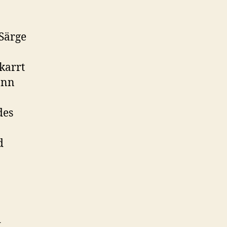
 Särge
karrt
ann
des
d
d