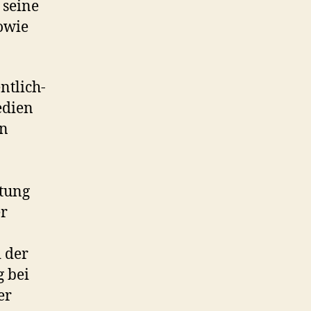
 seine
sowie
ntlich-
edien
en
ttung
er
 der
g bei
er