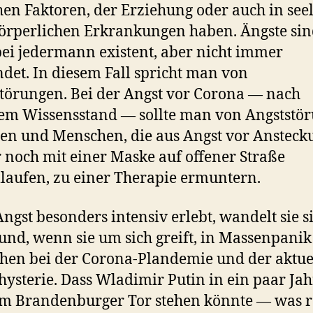
hen Faktoren, der Erziehung oder auch in see
örperlichen Erkrankungen haben. Ängste si
ei jedermann existent, aber nicht immer
det. In diesem Fall spricht man von
törungen. Bei der Angst vor Corona — nach
em Wissensstand — sollte man von Angststö
en und Menschen, die aus Angst vor Ansteck
noch mit einer Maske auf offener Straße
aufen, zu einer Therapie ermuntern.
ngst besonders intensiv erlebt, wandelt sie s
und, wenn sie um sich greift, in Massenpanik
hen bei der Corona-Plandemie und der aktue
hysterie. Dass Wladimir Putin in ein paar Ja
m Brandenburger Tor stehen könnte — was r