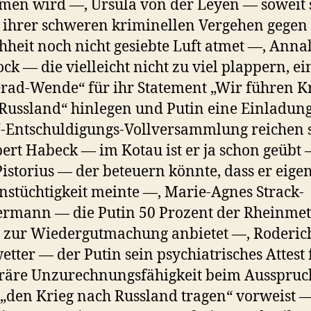
en wird —, Ursula von der Leyen — soweit 
ihrer schweren kriminellen Vergehen gegen 
heit noch nicht gesiebte Luft atmet —, Anna
ck — die vielleicht nicht zu viel plappern, ei
rad-Wende“ für ihr Statement „Wir führen K
Russland“ hinlegen und Putin eine Einladung
-Entschuldigungs-Vollversammlung reichen s
ert Habeck — im Kotau ist er ja schon geübt 
Pistorius — der beteuern könnte, dass er eigen
nstüchtigkeit meinte —, Marie-Agnes Strack-
mann — die Putin 50 Prozent der Rheinmet
 zur Wiedergutmachung anbietet —, Roderic
etter — der Putin sein psychiatrisches Attest 
räre Unzurechnungsfähigkeit beim Ausspruc
„den Krieg nach Russland tragen“ vorweist 