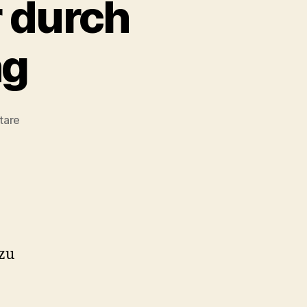
 durch
ng
zu
tare
Bevölkerungsdressur
durch
Angstverbreitung
 zu