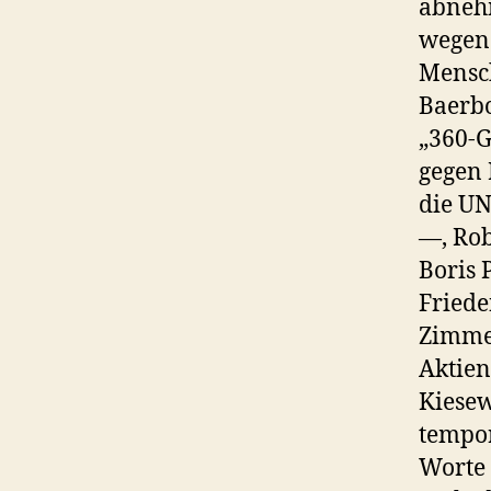
abnehm
wegen 
Mensch
Baerbo
„360-G
gegen 
die UN
—, Rob
Boris 
Friede
Zimmer
Aktien
Kiesew
tempo
Worte 