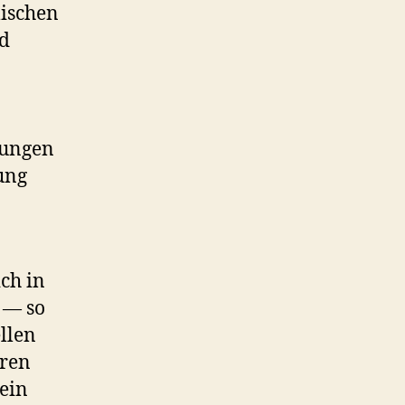
lischen
nd
rungen
ung
ich in
 — so
llen
hren
ein