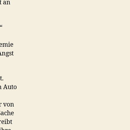
t an
“
demie
Angst
t.
n Auto
r von
Sache
reibt