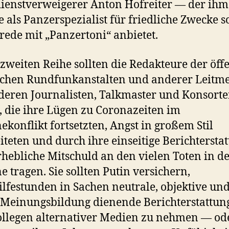
enstverweigerer Anton Hofreiter — der ihm
e als Panzerspezialist für friedliche Zwecke 
rede mit „Panzertoni“ anbietet.
 zweiten Reihe sollten die Redakteure der öffe
ichen Rundfunkanstalten und anderer Leitm
deren Journalisten, Talkmaster und Konsort
, die ihre Lügen zu Coronazeiten im
ekonflikt fortsetzten, Angst in großem Stil
iteten und durch ihre einseitige Berichtersta
rhebliche Mitschuld an den vielen Toten in d
e tragen. Sie sollten Putin versichern,
lfestunden in Sachen neutrale, objektive und
 Meinungsbildung dienende Berichterstattun
llegen alternativer Medien zu nehmen — od