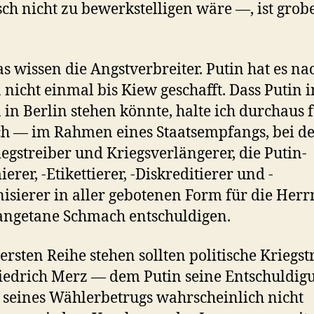
isch nicht zu bewerkstelligen wäre —, ist grob
s wissen die Angstverbreiter. Putin hat es na
 nicht einmal bis Kiew geschafft. Dass Putin i
 in Berlin stehen könnte, halte ich durchaus 
h — im Rahmen eines Staatsempfangs, bei d
iegstreiber und Kriegsverlängerer, die Putin-
erer, -Etikettierer, -Diskreditierer und -
sierer in aller gebotenen Form für die Herr
angetane Schmach entschuldigen.
 ersten Reihe stehen sollten politische Kriegst
iedrich Merz — dem Putin seine Entschuldig
seines Wählerbetrugs wahrscheinlich nicht