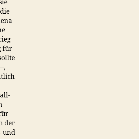
sie
die
lena
ne
rieg
 für
ollte
—,
tlich
all-
h
für
h der
— und