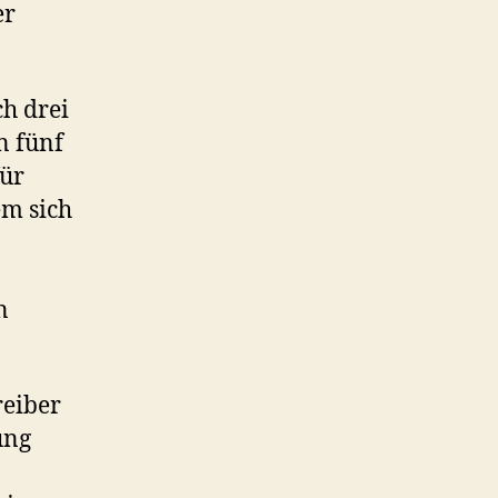
er
ch drei
n fünf
für
em sich
n
reiber
ung