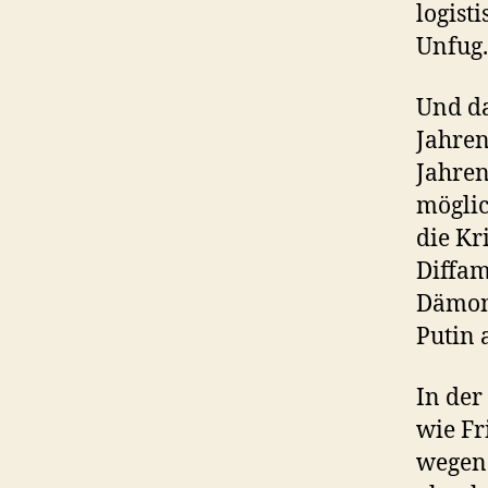
logist
Unfug.
Und da
Jahren
Jahren
möglic
die Kr
Diffami
Dämoni
Putin 
In der
wie Fr
wegen 