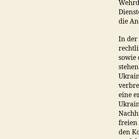
Wehrdi
Dienst
die An
In der
rechtl
sowie 
stehen
Ukrain
verbre
eine e
Ukrain
Nachhi
freien
den Ko