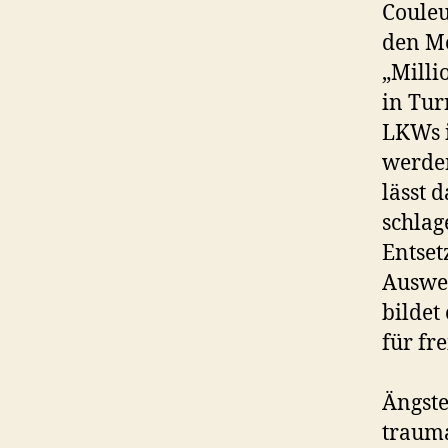
Couleu
den Me
„Milli
in Tur
LKWs i
werden
lässt 
schlag
Entset
Ausweg
bildet
für fr
Ängste
trauma