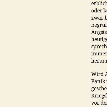
erblic
oder k
zwar b
begrün
Angsts
heutig
sprech
immer 
heruml
Wird A
Panik 
gesche
Kriegs
vor de