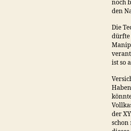
noch b
den Na
Die Te
dürfte
Manipu
verant
ist so 
Versic
Haben 
könnte
Vollka
der XY
schon 