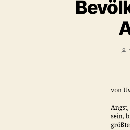
Bevöl
A
Be
von U
Angst,
sein, b
größte