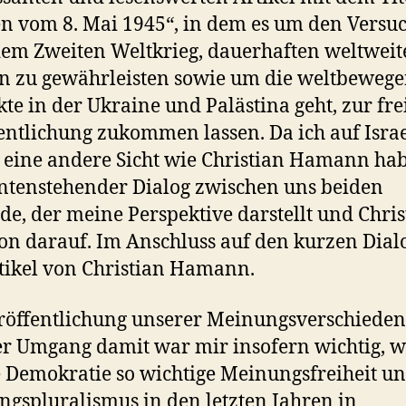
n vom 8. Mai 1945“, in dem es um den Versu
em Zweiten Weltkrieg, dauerhaften weltweit
n zu gewährleisten sowie um die weltbeweg
kte in der Ukraine und Palästina geht, zur fre
entlichung zukommen lassen. Da ich auf Isra
 eine andere Sicht wie Christian Hamann hab
tenstehender Dialog zwischen uns beiden
de, der meine Perspektive darstellt und Chris
on darauf. Im Anschluss auf den kurzen Dialo
tikel von Christian Hamann.
röffentlichung unserer Meinungsverschieden
r Umgang damit war mir insofern wichtig, we
e Demokratie so wichtige Meinungsfreiheit u
gspluralismus in den letzten Jahren in