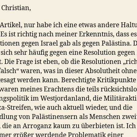
 Christian,
 Artikel, nur habe ich eine etwas andere Halt
. Es ist richtig nach meiner Erkenntnis, dass e
tionen gegen Israel gab als gegen Palästina. 
sich sehr häufig gegen eine Resolution gegen 
t. Die Frage ist eben, ob die Resolutionen „rich
falsch“ waren, was in dieser Absolutheit ohne
gesagt werden kann. Berechtigte Kritikpunkte
 waren meines Erachtens die teils rücksichtsl
ngspolitik im Westjordanland, die Militärakt
a-Streifen, wie auch aktuell wieder, und die
lung von Palästinensern als Menschen zwei
, die an Arroganz kaum zu überbieten ist. Ich
mer größer werdende Problematik einer