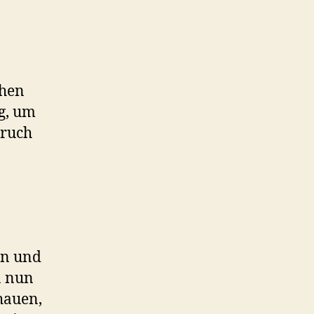
chen
ng, um
bruch
en und
n nun
hauen,