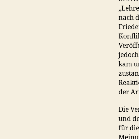
„Lehre
nach d
Friede
Konfli
Veröff
jedoch
kam un
zustan
Reakti
der Ar
Die Ve
und de
für di
Meinun