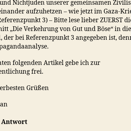
und Nichtjuden unserer gemeinsamen Zivilis
inander aufzuhetzen – wie jetzt im Gaza-Kri
Referenzpunkt 3) – Bitte lese lieber ZUERST d
itt „Die Verkehrung von Gut und Böse“ in di
l, der bei Referenzpunkt 3 angegeben ist, den
opagandaanalyse.
ten folgenden Artikel gebe ich zur
entlichung frei.
lerbesten Grüßen
ian
 Antwort