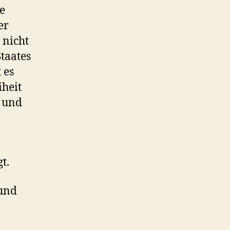
ie
er
 nicht
taates
 es
iheit
 und
t.
 und