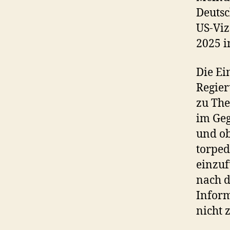
Deutsc
US-Viz
2025 i
Die Ei
Regie
zu The
im Geg
und ob
torped
einzuf
nach d
Inform
nicht 