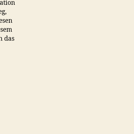
ation
eg,
iesen
esem
n das