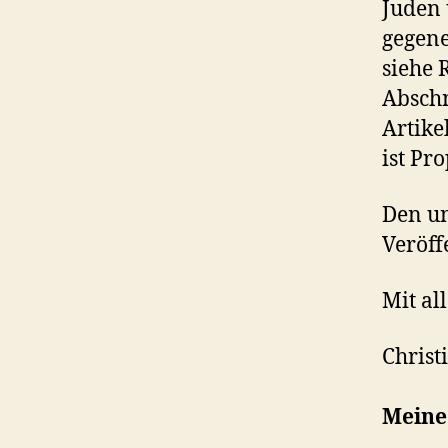
Juden 
gegene
siehe 
Abschn
Artike
ist Pr
Den un
Veröff
Mit al
Christ
Meine