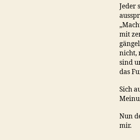
Jeder 
ausspr
„Macht
mit ze
gängel
nicht,
sind u
das F
Sich a
Meinun
Nun de
mir.