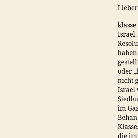
Lieber
klasse
Israel
Resolu
haben 
gestell
oder „
nicht 
Israel
Siedlu
im Gaz
Behand
Klasse
die im