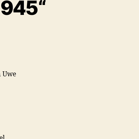
1945“
n Uwe
el