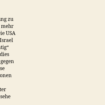
ung zu
s mehr
Die USA
Israel
tig“
dies
 gegen
ose
ionen
ter
 sehe