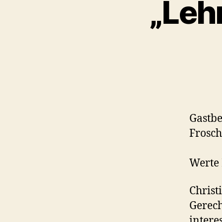
„Leh
Gastbe
Frosch
Werte 
Christ
Gerech
intere