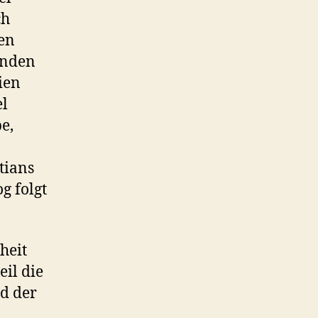
ch
en
enden
ien
el
e,
tians
g folgt
heit
il die
nd der