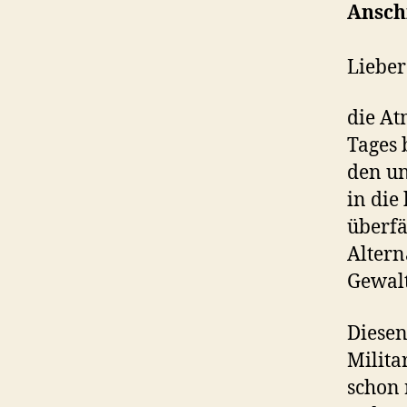
Ansch
Lieber
die At
Tages 
den un
in die
überfä
Altern
Gewal
Diesen
Milita
schon 