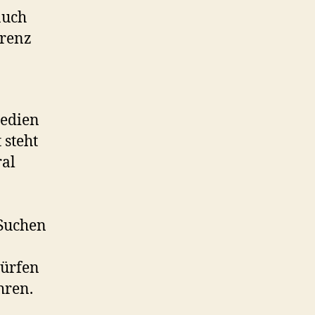
auch
erenz
medien
 steht
ral
 Suchen
dürfen
hren.