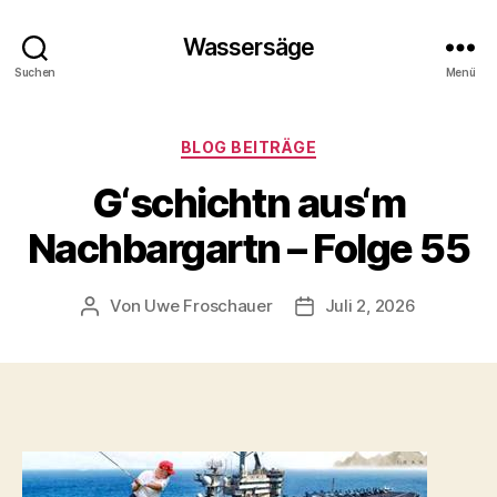
Wassersäge
Suchen
Menü
Kategorien
BLOG BEITRÄGE
G‘schichtn aus‘m
Nachbargartn – Folge 55
Von
Uwe Froschauer
Juli 2, 2026
Beitragsautor
Beitragsdatum