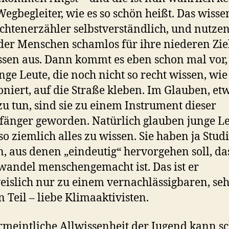
Wegbegleiter, wie es so schön heißt. Das wisse
chtenerzähler selbstverständlich, und nutzen
der Menschen schamlos für ihre niederen Zie
ssen aus. Dann kommt es eben schon mal vor,
unge Leute, die noch nicht so recht wissen, wi
oniert, auf die Straße kleben. Im Glauben, et
zu tun, sind sie zu einem Instrument dieser
fänger geworden. Natürlich glauben junge Le
so ziemlich alles zu wissen. Sie haben ja Stud
n, aus denen „eindeutig“ hervorgehen soll, da
andel menschengemacht ist. Das ist er
islich nur zu einem vernachlässigbaren, se
n Teil – liebe Klimaaktivisten.
rmeintliche Allwissenheit der Jugend kann s