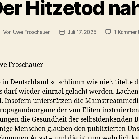
er Hitzetod na
Von
Uwe Froschauer
Juli 17, 2025
1 Komment
eitragsautor
Beitragsdatum
we Froschauer
 in Deutschland so schlimm wie nie“, titelte d
Es darf wieder einmal gelacht werden. Lachen 
. Insofern unterstützen die Mainstreammed
Propagandaorgane der von Eliten instruierte
ungen die Gesundheit der selbstdenkenden B
inige Menschen glauben den publizierten Uns
kommen Angst – und die ist nun wahrlich ke