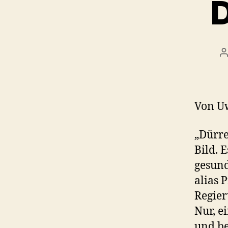
D
B
Von U
„Dürre
Bild. 
gesund
alias 
Regier
Nur, e
und be