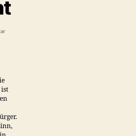
ht
zu
ar
Der
Hitzetod
naht
ie
ist
ien
n
ürger.
inn,
in