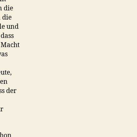
n die
 die
le und
 dass
e Macht
was
ute,
ien
ss der
hr
chon