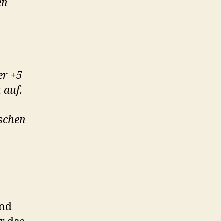
en
er +5
 auf.
ischen
and