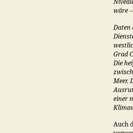
Niveau
wäre –
Daten 
Dienst
westli
Grad C
Die he
zwisch
Meer. 
Ausrut
einer 
Klimaw
Auch d