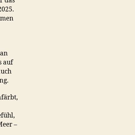
r das
2025.
ammen
 an
s auf
auch
ng.
färbt,
fühl,
Meer –