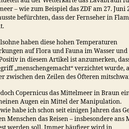
deten auf der Wetterkarte das Lavabraun fü
meer – wie zum Beispiel das ZDF am 27. Juni 
sste befürchten, dass der Fernseher in Fl
t.
elsohne haben diese hohen Temperaturen
rkungen auf Flora und Fauna im Wasser und
Positiv in diesem Artikel ist anzumerken, das
griff „menschengemacht“ verzichtet wurde, 
r zwischen den Zeilen des Öfteren mitschwa
edoch Copernicus das Mittelmeer in Braun ein
 meinen Augen ein Mittel der Manipulation.
wie habe ich schon seit einigen Jahren das Ge
en Menschen das Reisen – insbesondere ans 
st werden soll. Immer häufiger wird in