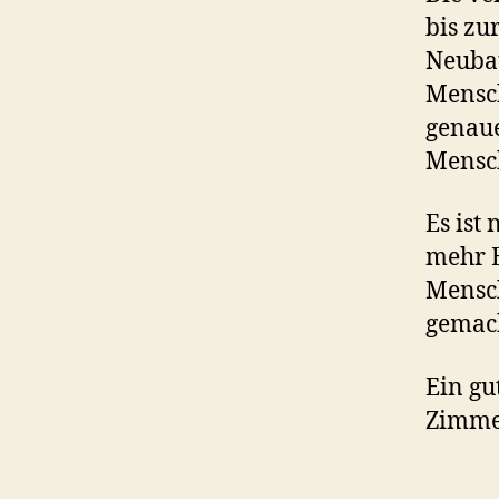
bis zu
Neubau
Mensch
genaue
Mensch
Es ist
mehr E
Mensch
gemach
Ein gu
Zimm