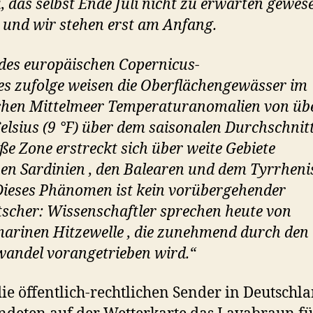
, das selbst Ende Juli nicht zu erwarten gewes
 und wir stehen erst am Anfang.
des europäischen Copernicus-
es zufolge weisen die Oberflächengewässer im
chen Mittelmeer Temperaturanomalien von üb
elsius (9 °F) über dem saisonalen Durchschnitt
iße Zone erstreckt sich über weite Gebiete
en Sardinien , den Balearen und dem Tyrrhen
Dieses Phänomen ist kein vorübergehender
scher: Wissenschaftler sprechen heute von
marinen Hitzewelle , die zunehmend durch den
andel vorangetrieben wird.“
ie öffentlich-rechtlichen Sender in Deutschl