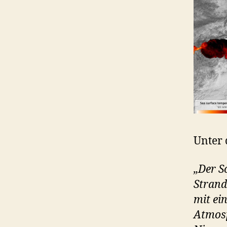
Unter 
„Der S
Strand
mit ei
Atmosp