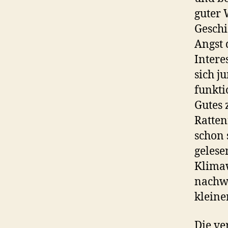
guter 
Geschi
Angst 
Intere
sich j
funkti
Gutes 
Ratten
schon 
gelese
Klimaw
nachwe
kleine
Die ve