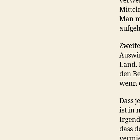
verwen
Mittel
Man mu
aufgeh
Zweif
Auswi
Land. 
den Be
wenn e
Dass j
ist in
Irgend
dass d
vermie