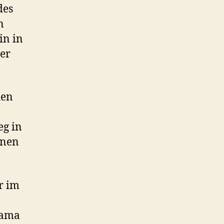
des
n
in in
er
hen
eg in
ünen
r im
bama