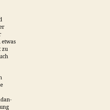
d
er
r
h etwas
t zu
auch
h
ie
idan-
rung