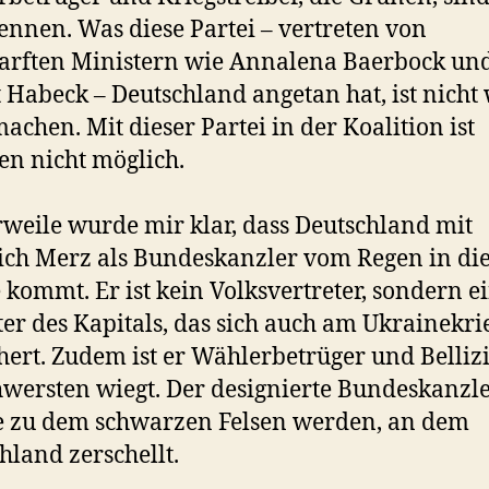
nnen. Was diese Partei – vertreten von
arften Ministern wie Annalena Baerbock un
 Habeck – Deutschland angetan hat, ist nicht
achen. Mit dieser Partei in der Koalition ist
en nicht möglich.
rweile wurde mir klar, dass Deutschland mit
ich Merz als Bundeskanzler vom Regen in di
 kommt. Er ist kein Volksvertreter, sondern e
ter des Kapitals, das sich auch am Ukrainekri
hert. Zudem ist er Wählerbetrüger und Bellizi
wersten wiegt. Der designierte Bundeskanzl
e zu dem schwarzen Felsen werden, an dem
hland zerschellt.