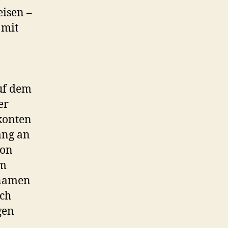
eisen –
 mit
uf dem
er
tkonten
ang an
ton
um
znamen
ich
gen