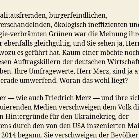
alitätsfremden, bürgerfeindlichen,
erschandelnden, ökologisch ineffizienten un
gie-verbrämten Grünen war die Meinung ihr
 ebenfalls gleichgültig, und Sie sehen ja, Her
wozu es geführt hat. Kaum einer möchte noc
esen Auftragskillern der deutschen Wirtschaf
ben. Ihre Umfragewerte, Herr Merz, sind ja 
gerade umwerfend. Woran das wohl liegt?
ker — wie auch Friedrich Merz — und ihre sic
tuierenden Medien verschweigen dem Volk d
 Hintergründe für den Ukrainekrieg, der
tens durch den von den USA inszenierten Ma
 2014 begann. Sie verschweigen der Bevölke