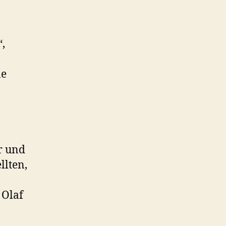
,
ne
r und
llten,
 Olaf