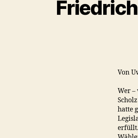
Friedrich
Von U
Wer – 
Scholz
hatte 
Legisl
erfüll
Wähler