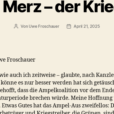
 Merz – der Kri
Von
Uwe Froschauer
April 21, 2025
Beitragsautor
Beitragsdatum
we Froschauer
wie auch ich zeitweise – glaubte, nach Kanzle
 könne es nur besser werden hat sich getäusch
gehofft, dass die Ampelkoalition vor dem End
aturperiode brechen würde. Meine Hoffnung
t. Etwas Gutes hat das Ampel-Aus zweifellos: D
betrüger und Kriegstreiber, die Grünen, sind