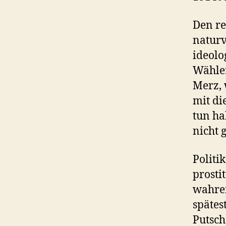
Den re
naturv
ideolo
Wähler
Merz, 
mit di
tun ha
nicht 
Politi
prosti
wahren
spätes
Putsch