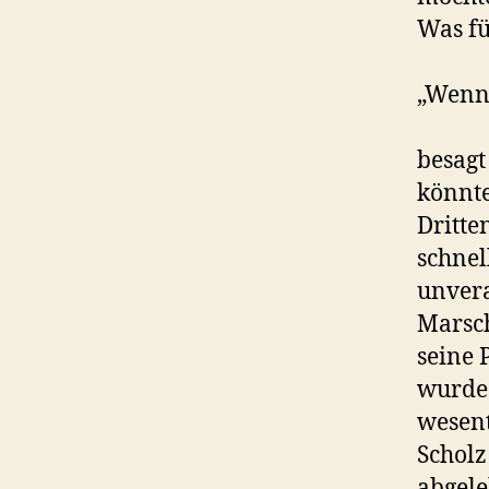
Was fü
„Wenn 
besagt
könnte
Dritte
schnel
unvera
Marsch
seine 
wurde 
wesent
Scholz
abgele