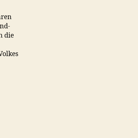
aren
and-
n die
 Volkes