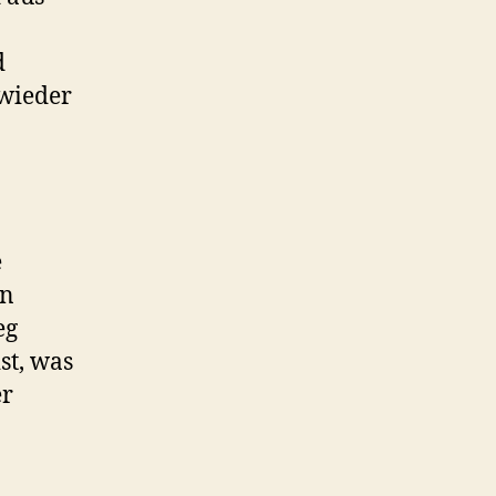
d
 wieder
e
in
eg
st, was
er