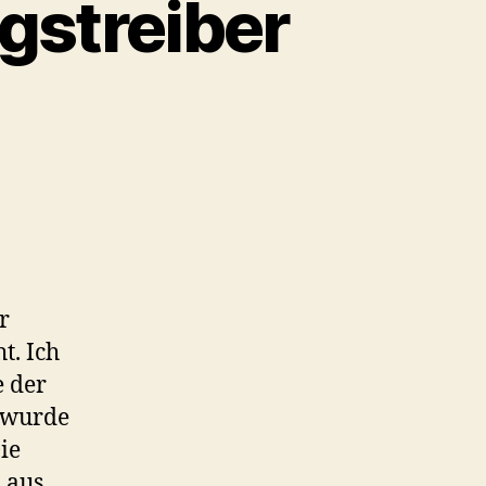
egstreiber
r
t. Ich
e der
 wurde
ie
 aus