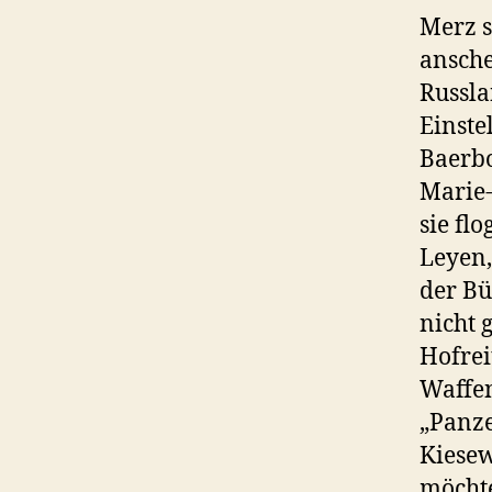
Merz s
ansche
Russla
Einste
Baerbo
Marie
sie fl
Leyen,
der Bü
nicht 
Hofrei
Waffen
„Panze
Kiesew
möcht