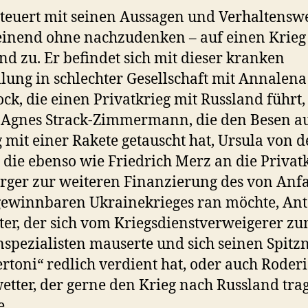
teuert mit seinen Aussagen und Verhaltensw
inend ohne nachzudenken – auf einen Krieg
nd zu. Er befindet sich mit dieser kranken
llung in schlechter Gesellschaft mit Annalena
ck, die einen Privatkrieg mit Russland führt,
-Agnes Strack-Zimmermann, die den Besen a
og mit einer Rakete getauscht hat, Ursula von d
 die ebenso wie Friedrich Merz an die Priva
rger zur weiteren Finanzierung des von Anf
gewinnbaren Ukrainekrieges ran möchte, An
ter, der sich vom Kriegsdienstverweigerer z
spezialisten mauserte und sich seinen Spit
rtoni“ redlich verdient hat, oder auch Roder
etter, der gerne den Krieg nach Russland tra
e.