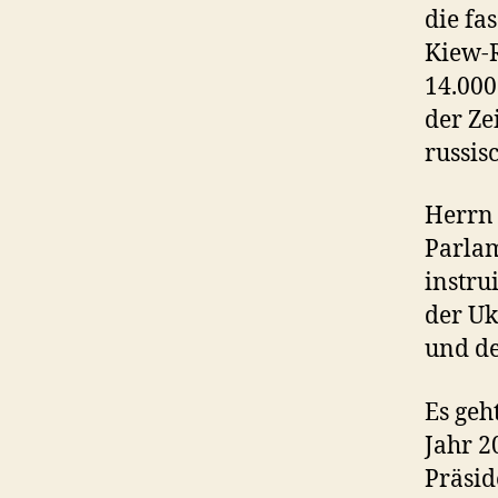
die fa
Kiew-R
14.000
der Ze
russis
Herrn 
Parlam
instru
der Uk
und de
Es geh
Jahr 2
Präsid