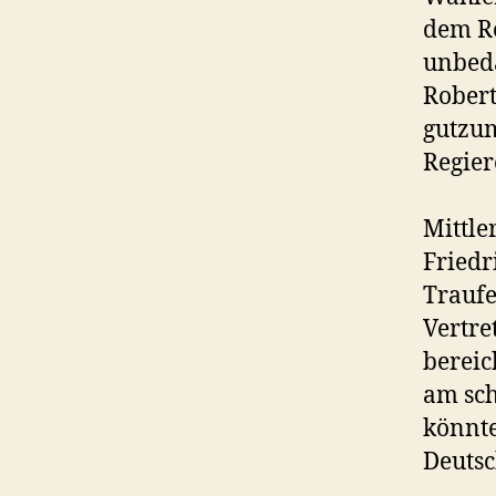
dem Re
unbed
Robert
gutzum
Regier
Mittle
Friedr
Traufe
Vertre
bereic
am sch
könnt
Deutsc