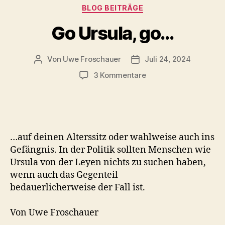
Kategorien
BLOG BEITRÄGE
Go Ursula, go…
Von
Uwe Froschauer
Juli 24, 2024
Beitragsautor
Beitragsdatum
zu
3 Kommentare
Go
Ursula,
go…
…auf deinen Alterssitz oder wahlweise auch ins
Gefängnis. In der Politik sollten Menschen wie
Ursula von der Leyen nichts zu suchen haben,
wenn auch das Gegenteil
bedauerlicherweise der Fall ist.
Von Uwe Froschauer