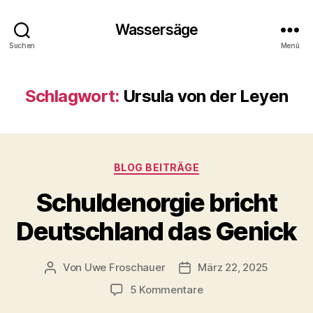
Wassersäge
Suchen
Menü
Schlagwort:
Ursula von der Leyen
Kategorien
BLOG BEITRÄGE
Schuldenorgie bricht
Deutschland das Genick
Von
Uwe Froschauer
März 22, 2025
Beitragsautor
Beitragsdatum
zu
5 Kommentare
Schuldenorgie