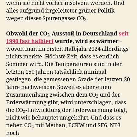
wenn sie nicht vorher insolvent werden. Und
alles aufgrund irrgeleiteter grüner Politik
wegen dieses Spurengases CO
.
2
Obwohl der CO
-Ausstoß in Deutschland
seit
2
1990 fast halbiert
wurde, wird es wärmer
–
wovon man im ersten Halbjahr 2024 allerdings
nichts merkte. Höchste Zeit, dass es endlich
Sommer wird. Die Temperaturen sind in den
letzten 150 Jahren tatsächlich minimal
gestiegen, die gemessenen Grade der letzten 20
Jahre nachweisbar. Soweit es aber einen
Zusammenhang zwischen dem CO
und der
2
Erderwärmung gibt, wird unterschlagen, dass
die CO
-Entwicklung der Erderwärmung folgt,
2
nicht wie behauptet umgekehrt. Und dass es
neben CO
mit Methan, FCKW und SF6, NF3
2
noch