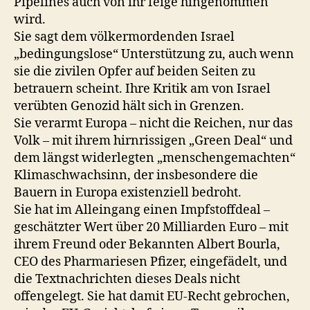
Pipelines auch von ihr feige hingenommen
wird.
Sie sagt dem völkermordenden Israel
„bedingungslose“ Unterstützung zu, auch wenn
sie die zivilen Opfer auf beiden Seiten zu
betrauern scheint. Ihre Kritik am von Israel
verübten Genozid hält sich in Grenzen.
Sie verarmt Europa – nicht die Reichen, nur das
Volk – mit ihrem hirnrissigen „Green Deal“ und
dem längst widerlegten „menschengemachten“
Klimaschwachsinn, der insbesondere die
Bauern in Europa existenziell bedroht.
Sie hat im Alleingang einen Impfstoffdeal –
geschätzter Wert über 20 Milliarden Euro – mit
ihrem Freund oder Bekannten Albert Bourla,
CEO des Pharmariesen Pfizer, eingefädelt, und
die Textnachrichten dieses Deals nicht
offengelegt. Sie hat damit EU-Recht gebrochen,