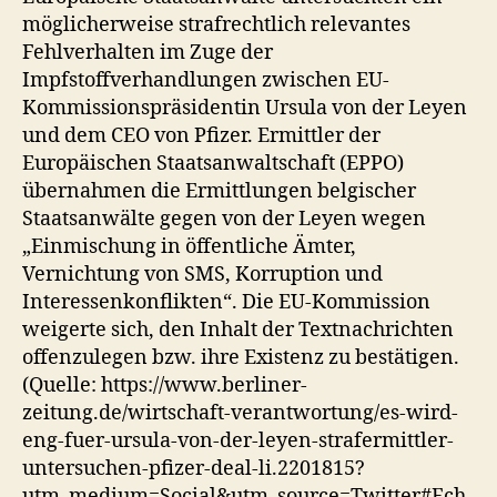
möglicherweise strafrechtlich relevantes
Fehlverhalten im Zuge der
Impfstoffverhandlungen zwischen EU-
Kommissionspräsidentin Ursula von der Leyen
und dem CEO von Pfizer. Ermittler der
Europäischen Staatsanwaltschaft (EPPO)
übernahmen die Ermittlungen belgischer
Staatsanwälte gegen von der Leyen wegen
„Einmischung in öffentliche Ämter,
Vernichtung von SMS, Korruption und
Interessenkonflikten“. Die EU-Kommission
weigerte sich, den Inhalt der Textnachrichten
offenzulegen bzw. ihre Existenz zu bestätigen.
(Quelle: https://www.berliner-
zeitung.de/wirtschaft-verantwortung/es-wird-
eng-fuer-ursula-von-der-leyen-strafermittler-
untersuchen-pfizer-deal-li.2201815?
utm_medium=Social&utm_source=Twitter#Ech