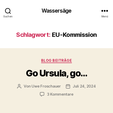
Wassersäge
Suchen
Menü
Schlagwort:
EU-Kommission
Kategorien
BLOG BEITRÄGE
Go Ursula, go…
Von
Uwe Froschauer
Juli 24, 2024
Beitragsautor
Beitragsdatum
zu
3 Kommentare
Go
Ursula,
go…